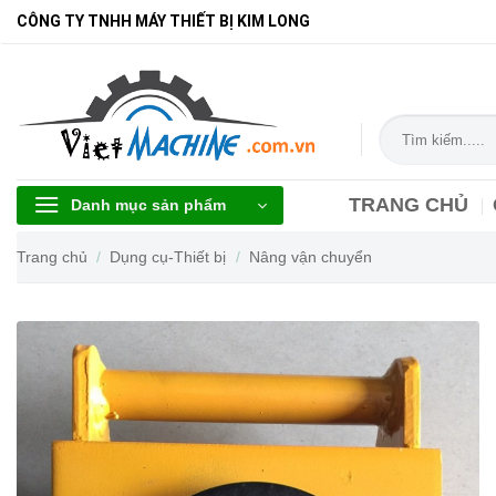
Bỏ
CÔNG TY TNHH MÁY THIẾT BỊ KIM LONG
qua
nội
dung
Tìm
kiếm:
TRANG CHỦ
Danh mục sản phẩm
Trang chủ
/
Dụng cụ-Thiết bị
/
Nâng vận chuyển