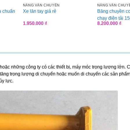
NÂNG VẬN CHUYỂN
NÂNG VẬN CHUY
êu chuẩn
Xe lăn tay giá rẻ
Băng chuyền co
chạy điện tải 1
Giá
1.950.000
₫
8.200.000
₫
hiện
tại
.
là:
7.900.000 ₫.
oặc những công ty có các thiết bị, máy móc trọng lượng lớn. 
 tăng trọng lượng di chuyển hoặc muốn di chuyển các sản phẩ
ủy lực.