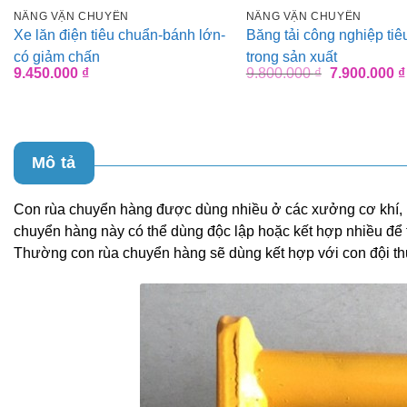
NÂNG VẬN CHUYỂN
NÂNG VẬN CHUYỂN
Xe lăn điện tiêu chuẩn-bánh lớn-
Băng tải công nghiệp ti
có giảm chấn
trong sản xuất
Giá
9.450.000
₫
9.800.000
₫
7.900.000
₫
gốc
là:
9.800.000 ₫
Mô tả
Con rùa chuyển hàng được dùng nhiều ở các xưởng cơ khí, h
chuyển hàng này có thể dùng độc lập hoặc kết hợp nhiều để
Thường con rùa chuyển hàng sẽ dùng kết hợp với con đội th