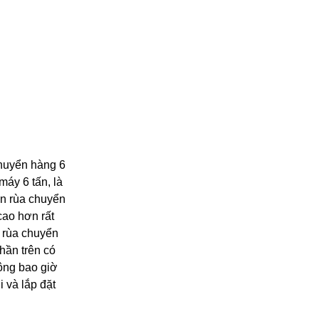
chuyển hàng 6
máy 6 tấn, là
on rùa chuyển
cao hơn rất
n rùa chuyển
hần trên có
ông bao giờ
 và lắp đặt