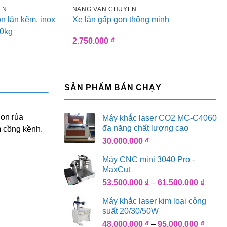
ỂN
NÂNG VẬN CHUYỂN
n lăn kẽm, inox
Xe lăn gấp gọn thông minh
50kg
2.750.000
₫
SẢN PHẨM BÁN CHẠY
Con rùa
Máy khắc laser CO2 MC-C4060
đa năng chất lượng cao
m cồng kềnh.
30.000.000
₫
Máy CNC mini 3040 Pro -
MaxCut
Khoả
53.500.000
₫
–
61.500.000
₫
giá:
Máy khắc laser kim loại công
từ
suất 20/30/50W
53.500
Khoả
48.000.000
₫
–
95.000.000
₫
đến