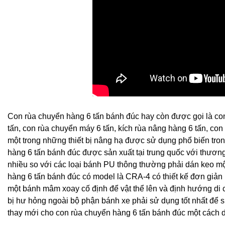
Con rùa chuyển hàng 6 tấn bánh đúc hay còn được gọi là con đ
tấn, con rùa chuyển máy 6 tấn, kích rùa nâng hàng 6 tấn, con
một trong những thiết bị nâng hạ được sử dụng phổ biến tr
hàng 6 tấn bánh đúc được sản xuất tại trung quốc với thươn
nhiều so với các loại bánh PU thông thường phải dán keo mộ
hàng 6 tấn bánh đúc có model là CRA-4 có thiết kế đơn giả
một bánh mâm xoay cố định để vật thể lên và định hướng di 
bị hư hỏng ngoài bộ phận bánh xe phải sử dụng tốt nhất để s
thay mới cho con rùa chuyển hàng 6 tấn bánh đúc một cách 