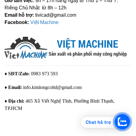
Giờ làm việc:
8h – 17h hàng ngày từ Thứ 2 – Thứ 7.
Riêng Chủ Nhật từ 8h – 12h
Email hỗ trợ:
tivicad@gmail.com
Facebook:
Việt Machine
♦ SĐT/Zalo
: 0983 973 593
♦ Email:
info.kimlongcoltd@gmail.com
♦ Địa chỉ:
465 Xô Viết Nghệ Tĩnh, Phường Bình Thạnh,
TP.HCM
Chat hỗ trợ