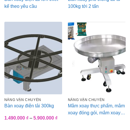
kế theo yêu cầu
100kg tới 2 tấn
NÂNG VẬN CHUYỂN
NÂNG VẬN CHUYỂN
Bàn xoay điện tải 300kg
Mâm xoay thực phẩm, mâm
xoay đóng gói, mâm xoay
Khoảng
1.490.000
₫
–
5.900.000
₫
lắp ráp
giá:
từ