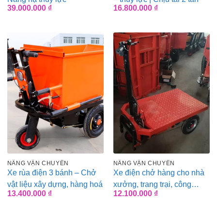
39.000.000
₫
16.800.000
₫
NÂNG VẬN CHUYỂN
NÂNG VẬN CHUYỂN
Xe rùa điện 3 bánh – Chở
Xe điện chở hàng cho nhà
vật liệu xây dựng, hàng hoá
xưởng, trang trại, công
13.400.000
₫
12.100.000
₫
trường