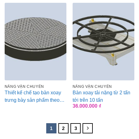
1.490.000 ₫
đến
5.900.000 ₫
NÂNG VẬN CHUYỂN
NÂNG VẬN CHUYỂN
Thiết kế chế tạo bàn xoay
Bàn xoay tải nặng từ 2 tấn
trưng bày sản phẩm theo
tới trên 10 tấn
36.000.000
₫
yêu cầu tải trọng tới 10 tấn
1
2
3