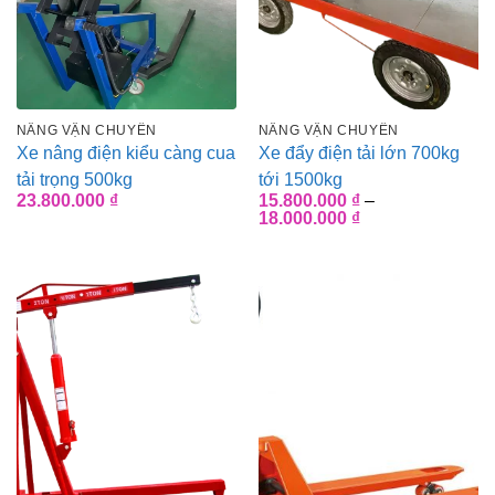
NÂNG VẬN CHUYỂN
NÂNG VẬN CHUYỂN
Xe nâng điện kiểu càng cua
Xe đẩy điện tải lớn 700kg
tải trọng 500kg
tới 1500kg
23.800.000
₫
15.800.000
₫
–
Khoảng
18.000.000
₫
giá:
từ
15.800.000 ₫
đến
18.000.000 ₫