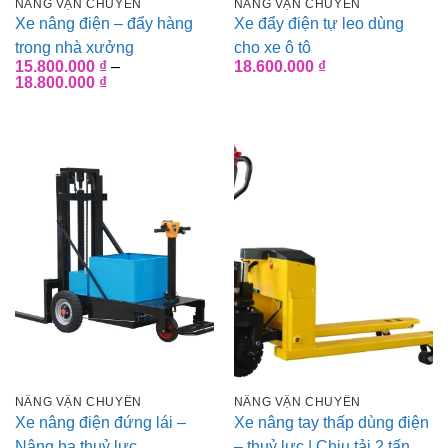
NÂNG VẬN CHUYỂN
NÂNG VẬN CHUYỂN
Xe nâng điện – đẩy hàng
Xe đẩy điện tự leo dùng
trong nhà xưởng
cho xe ô tô
15.800.000
₫
–
18.600.000
₫
Khoảng
18.800.000
₫
giá:
từ
15.800.000 ₫
đến
18.800.000 ₫
NÂNG VẬN CHUYỂN
NÂNG VẬN CHUYỂN
Xe nâng điện đứng lái –
Xe nâng tay thấp dùng điện
Nâng hạ thuỷ lực
– thuỷ lực | Chịu tải 2 tấn