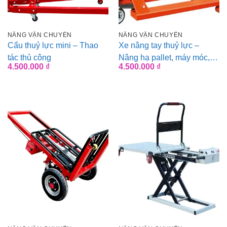
NÂNG VẬN CHUYỂN
NÂNG VẬN CHUYỂN
Cẩu thuỷ lực mini – Thao
Xe nâng tay thuỷ lực –
tác thủ công
Nâng hạ pallet, máy móc,
4.500.000
₫
4.500.000
₫
hàng hoá