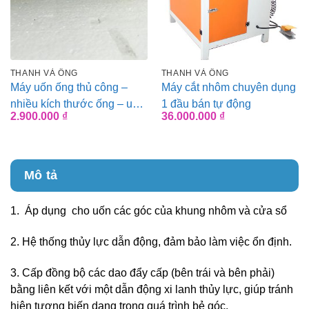
THANH VÀ ỐNG
THANH VÀ ỐNG
Máy uốn ống thủ công –
Máy cắt nhôm chuyên dụng
nhiều kích thước ống – uốn
1 đầu bán tự động
2.900.000
₫
36.000.000
₫
chữ U
Mô tả
1.
Áp dụng
cho
uốn các góc của
khung nhôm và cửa
sổ
2.
Hệ thống thủy lực dẫn động, đảm bảo làm việc ổn định.
3.
Cấp đồng bộ các dao đẩy cấp (bên trái và bên phải)
bằng liên kết với một dẫn động xi lanh thủy lực, giúp tránh
hiện tượng biến dạng
trong quá trình bẻ góc.