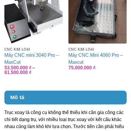
CNC KIM LOẠI
CNC KIM LOẠI
Máy CNC mini 3040 Pro –
Máy CNC Mini 4060 Pro –
MaxCut
Maxcut
53.500.000
₫
–
75.000.000
₫
Khoảng
61.500.000
₫
giá:
từ
53.500.000 ₫
đến
61.500.000 ₫
Mô tả
Trục xoay là công cụ không thể thiếu khi cần gia công các
chi tiết dạng trụ, với nhiều loại trục xoay với kết cấu khác
nhau cũng làm khó khi lựa chọn. Trước tiên cần phải hiểu