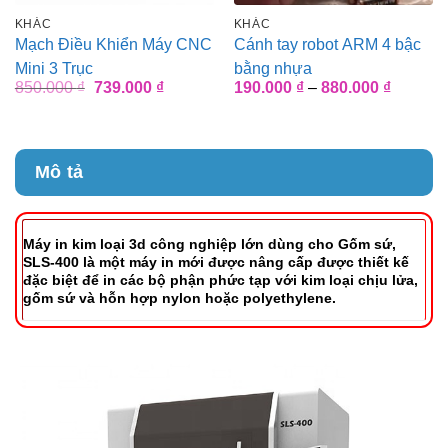
KHÁC
KHÁC
Mạch Điều Khiển Máy CNC
Cánh tay robot ARM 4 bậc
Mini 3 Trục
bằng nhựa
Giá
Giá
Khoảng
850.000
₫
739.000
₫
190.000
₫
–
880.000
₫
gốc
hiện
giá:
là:
tại
từ
850.000 ₫.
là:
190.000
739.000 ₫.
đến
880.000
Mô tả
Máy in kim loại 3d công nghiệp lớn dùng cho Gốm sứ,
SLS-400 là một máy in mới được nâng cấp được thiết kế
đặc biệt để in các bộ phận phức tạp với kim loại chịu lửa,
gốm sứ và hỗn hợp nylon hoặc polyethylene.