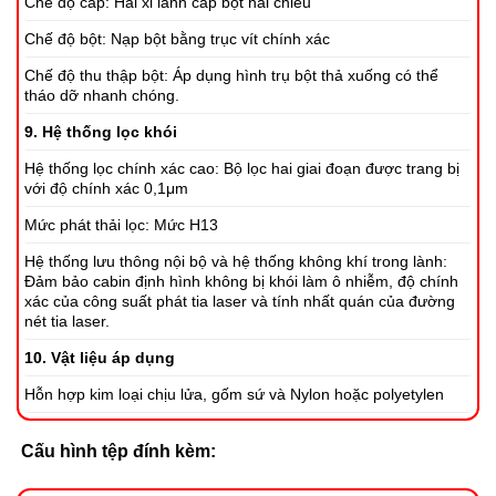
Chế độ cấp: Hai xi lanh cấp bột hai chiều
Chế độ bột: Nạp bột bằng trục vít chính xác
Chế độ thu thập bột: Áp dụng hình trụ bột thả xuống có thể
tháo dỡ nhanh chóng.
9. Hệ thống lọc khói
Hệ thống lọc chính xác cao: Bộ lọc hai giai đoạn được trang bị
với độ chính xác 0,1μm
Mức phát thải lọc: Mức H13
Hệ thống lưu thông nội bộ và hệ thống không khí trong lành:
Đảm bảo cabin định hình không bị khói làm ô nhiễm, độ chính
xác của công suất phát tia laser và tính nhất quán của đường
nét tia laser.
10. Vật liệu áp dụng
Hỗn hợp kim loại chịu lửa, gốm sứ và Nylon hoặc polyetylen
Cấu hình tệp đính kèm: