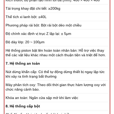
Kích thước bộ phận tạo hình tối đa (mm): 400 × 400 × 400
Tải trọng khay đặt chi tiết: ≥200kg
Thể tích xi lanh bột: ≥40L
Phương pháp rải bột: Bột rải bột dẻo một chiều
Độ chính xác định vị trục Z lặp lại: ± 5μm
Độ dày lớp: 20 ~ 100μm
Hệ thống piston bật lên hoàn toàn nhân bản: Hỗ trợ việc thay
thế các vật liệu khác nhau một cách thuận tiện và triệt để hơn.
7. Hệ thống an toàn
Nút dừng khẩn cấp: Có thể tự động dừng thiết bị ngay lập tức
khi xảy ra tình trạng bất thường
Máy phân tích oxy: Theo dõi thời gian thực hàm lượng oxy với
chức năng cảnh báo.
Khóa an toàn: Ngăn cửa sập mở khi làm việc
8. Hệ thống cấp bột