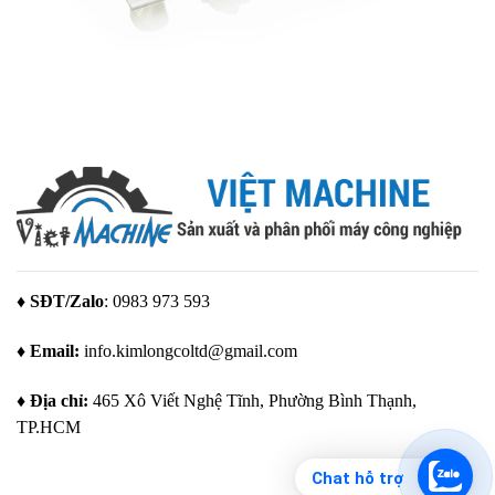
♦ SĐT/Zalo
: 0983 973 593
♦ Email:
info.kimlongcoltd@gmail.com
♦ Địa chỉ:
465 Xô Viết Nghệ Tĩnh, Phường Bình Thạnh,
TP.HCM
Chat hỗ trợ