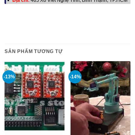
Địa chỉ:
465 Xô Viết Nghệ Tĩnh, Bình Thạnh, TP.HCM
SẢN PHẨM TƯƠNG TỰ
-13%
-14%