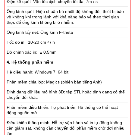
Điện kế quét: Vận tốc dịch chuyển tối đa, 7m / s
Ống kính quét: Hiệu chuẩn bù nhiệt độ không đổi, thiết bị bảo
vệ không khí trong lành với khả năng bảo vệ theo thời gian
thực để ống kính không bị ô nhiễm.
Ống kính lấy nét: Ống kính F-theta
Tốc độ in: 10-20 cm ³ / h
Độ chính xác in: ± 0.5mm
4. Hệ thống phần mềm
Hệ điều hành: Windows 7, 64 bit
Phần mềm chia lớp: Magics (phiên bản tiếng Anh)
Định dạng dữ liệu mô hình 3D: tệp STL hoặc định dạng có thể
chuyển đổi khác
Phần mềm điều khiển: Tự phát triển, Hệ thống có thể hoạt
động nguồn mở
Điều khiển thông minh: Hỗ trợ vận hành và in tự động không
cần giám sát, không cần chuyển đổi phần mềm chờ đợi nhiều
lần