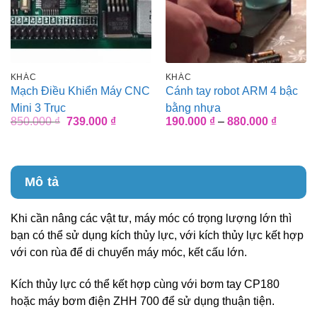
KHÁC
KHÁC
Mạch Điều Khiển Máy CNC
Cánh tay robot ARM 4 bậc
Mini 3 Trục
bằng nhựa
Giá
Giá
Khoảng
850.000
₫
739.000
₫
190.000
₫
–
880.000
₫
gốc
hiện
giá:
là:
tại
từ
850.000 ₫.
là:
190.000
739.000 ₫.
đến
880.000
Mô tả
Khi cần nâng các vật tư, máy móc có trọng lượng lớn thì
bạn có thể sử dụng kích thủy lực, với kích thủy lực kết hợp
với con rùa để di chuyển máy móc, kết cấu lớn.
Kích thủy lực có thể kết hợp cùng với bơm tay CP180
hoặc máy bơm điện ZHH 700 để sử dụng thuận tiện.