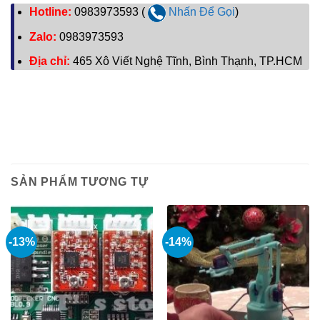
Hotline:
0983973593 (
Nhấn Để Gọi
)
Zalo:
0983973593
Địa chỉ:
465 Xô Viết Nghệ Tĩnh, Bình Thạnh, TP.HCM
SẢN PHẨM TƯƠNG TỰ
-13%
-14%