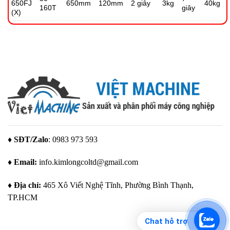
650FJ
650mm
120mm
2 giây
3kg
40kg
160T
giây
(X)
♦ SĐT/Zalo
: 0983 973 593
♦ Email:
info.kimlongcoltd@gmail.com
♦ Địa chỉ:
465 Xô Viết Nghệ Tĩnh, Phường Bình Thạnh,
TP.HCM
Chat hỗ trợ