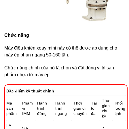
Chức năng
Máy điều khiển xoay mini này có thể được áp dụng cho
máy ép phun ngang 50-160 tấn.
Chức năng chính của nó là chọn và đặt đúng vị trí sản
phẩm nhựa từ máy ép.
Đặc điểm kỹ thuật chính
Thời
Mã
Phạm
Hành
Hành
Thời
Tải
Khối
gian
sản
vi
trình
trình
gian di
tối
lượng
chu
phẩm
IMM
đứng
ngang
chuyển
đa
tịnh
kỳ
LA-
50-
7