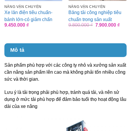
NÂNG VẬN CHUYỂN
NÂNG VẬN CHUYỂN
Xe lăn điện tiêu chuẩn-
Băng tải công nghiệp tiêu
bánh lớn-có giảm chấn
chuẩn trong sản xuất
Giá
Giá
9.450.000
₫
9.800.000
₫
7.900.000
₫
gốc
hiện
là:
tại
9.800.000 ₫.
là:
7.900
Mô tả
Sản phẩm phù hợp với các công ty nhỏ và xưởng sản xuất
cần nâng sản phẩm lên cao mà không phải tốn nhiều công
sức và thời gian.
Lưu ý là tải trọng phải phù hợp, tránh quá tải, và nên sử
dụng ở mức tải phù hợp để đảm bảo tuổi thọ hoạt động lâu
dài của xe nâng