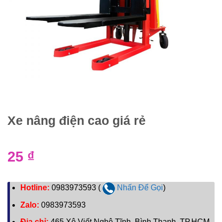
Xe nâng điện cao giá rẻ
25
₫
Hotline:
0983973593 (
Nhấn Để Gọi
)
Zalo:
0983973593
Địa chỉ:
465 Xô Viết Nghệ Tĩnh, Bình Thạnh, TP.HCM