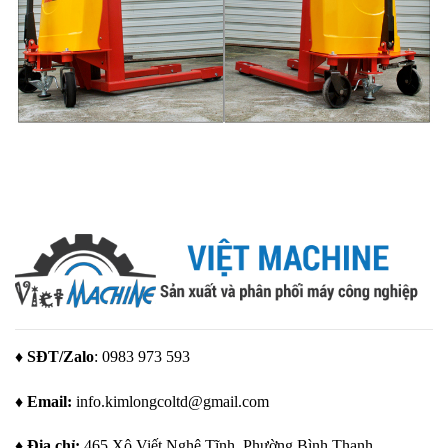
♦ SĐT/Zalo
: 0983 973 593
♦ Email:
info.kimlongcoltd@gmail.com
♦ Địa chỉ:
465 Xô Viết Nghệ Tĩnh, Phường Bình Thạnh,