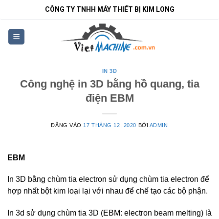
Bỏ
CÔNG TY TNHH MÁY THIẾT BỊ KIM LONG
qua
nội
dung
IN 3D
Công nghệ in 3D bằng hồ quang, tia
điện EBM
ĐĂNG VÀO
17 THÁNG 12, 2020
BỞI
ADMIN
EBM
In 3D bằng chùm tia electron sử dụng chùm tia electron để
hợp nhất bột kim loại lại với nhau để chế tạo các bộ phận.
In 3d sử dụng chùm tia 3D (EBM: electron beam melting) là