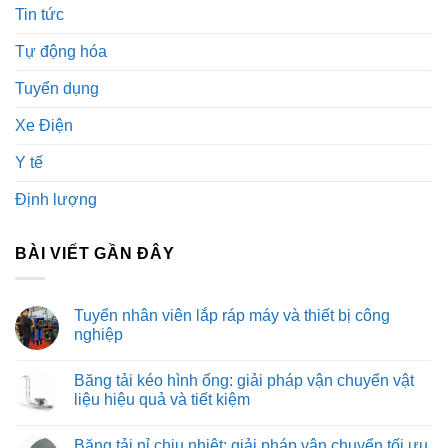
Tin tức
Tự động hóa
Tuyển dụng
Xe Điện
Y tế
Định lượng
BÀI VIẾT GẦN ĐÂY
Tuyển nhân viên lắp ráp máy và thiết bị công
nghiệp
Không
có
Băng tải kéo hình ống: giải pháp vận chuyển vật
bình
luận
liệu hiệu quả và tiết kiệm
ở
Tuyển
Không
nhân
có
Băng tải nỉ chịu nhiệt: giải pháp vận chuyển tối ưu
viên
bình