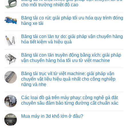
lắp
luận
cho môi trường nhiệt độ cao
ráp
ở
máy
Băng
Không
và
tải
có
Băng tải co rút: giải pháp tối ưu hóa quy trình đóng
thiết
kéo
bình
bị
hình
luận
hàng xe tải
công
ống:
ở
nghiệp
giải
Băng
Không
pháp
tải
có
Băng tải con lăn tự do: giải pháp vận chuyển hàng
vận
nỉ
bình
chuyển
chịu
luận
hóa tiết kiệm và hiệu quả
vật
nhiệt:
ở
liệu
giải
Băng
Không
hiệu
pháp
tải
có
Băng tải con lăn truyền động bằng xích: giải pháp
quả
vận
co
bình
và
chuyển
rút:
luận
vận chuyển hàng hóa tối ưu từ việt machine
tiết
tối
giải
ở
kiệm
ưu
pháp
Băng
Không
cho
tối
tải
có
Băng tải trục vít từ việt machine: giải pháp vận
môi
ưu
con
bình
trường
hóa
lăn
luận
chuyển vật liệu hiệu quả nhất cho công nghiệp
nhiệt
quy
tự
ở
nặng và nhẹ
độ
trình
do:
Băng
cao
đóng
giải
tải
Không
hàng
pháp
con
có
xe
vận
lăn
Các loại đồ gá trên máy phay: công nghệ gá đặt
bình
tải
chuyển
truyền
luận
chuyên sâu đảm bảo từng đường cắt chuẩn xác
hàng
động
ở
hóa
bằng
Băng
Không
tiết
xích:
tải
có
kiệm
giải
Mua máy in 3d khổ lớn ở đâu?
trục
bình
và
pháp
vít
luận
hiệu
vận
Không
từ
ở
quả
chuyển
có
việt
Các