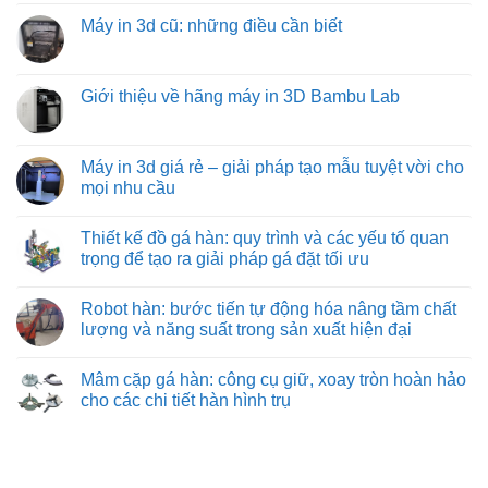
hàng
bình
machine:
loại
hóa
luận
Máy in 3d cũ: những điều cần biết
giải
đồ
tối
ở
pháp
gá
ưu
Mua
Không
vận
trên
từ
máy
có
chuyển
máy
việt
in
bình
vật
phay:
machine
3d
luận
Giới thiệu về hãng máy in 3D Bambu Lab
liệu
công
khổ
ở
hiệu
nghệ
lớn
Máy
Không
quả
gá
ở
in
có
nhất
đặt
đâu?
3d
bình
cho
chuyên
cũ:
luận
Máy in 3d giá rẻ – giải pháp tạo mẫu tuyệt vời cho
công
sâu
những
ở
nghiệp
đảm
mọi nhu cầu
điều
Giới
nặng
bảo
cần
thiệu
và
từng
Không
biết
về
nhẹ
đường
có
hãng
Thiết kế đồ gá hàn: quy trình và các yếu tố quan
cắt
bình
máy
chuẩn
luận
trọng để tạo ra giải pháp gá đặt tối ưu
in
xác
ở
3D
Máy
Không
Bambu
in
có
Lab
Robot hàn: bước tiến tự động hóa nâng tầm chất
3d
bình
giá
luận
lượng và năng suất trong sản xuất hiện đại
rẻ
ở
–
Thiết
Không
giải
kế
có
Mâm cặp gá hàn: công cụ giữ, xoay tròn hoàn hảo
pháp
đồ
bình
tạo
gá
luận
cho các chi tiết hàn hình trụ
mẫu
hàn:
ở
tuyệt
quy
Robot
Không
vời
trình
hàn:
có
cho
và
bước
bình
mọi
các
tiến
luận
nhu
yếu
tự
ở