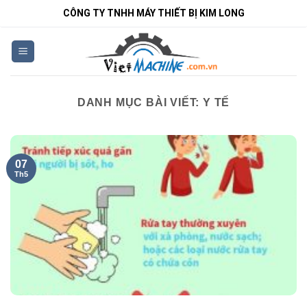
Bỏ
CÔNG TY TNHH MÁY THIẾT BỊ KIM LONG
qua
nội
dung
DANH MỤC BÀI VIẾT:
Y TẾ
07
Th5