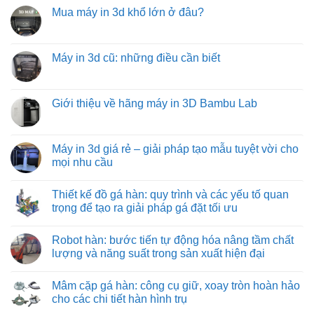
tải
có
kiệm
giải
Mua máy in 3d khổ lớn ở đâu?
trục
bình
và
pháp
vít
luận
hiệu
vận
Không
từ
ở
quả
chuyển
có
việt
Các
hàng
bình
machine:
loại
hóa
luận
Máy in 3d cũ: những điều cần biết
giải
đồ
tối
ở
pháp
gá
ưu
Mua
Không
vận
trên
từ
máy
có
chuyển
máy
việt
in
bình
vật
phay:
machine
3d
luận
Giới thiệu về hãng máy in 3D Bambu Lab
liệu
công
khổ
ở
hiệu
nghệ
lớn
Máy
Không
quả
gá
ở
in
có
nhất
đặt
đâu?
3d
bình
cho
chuyên
cũ:
luận
Máy in 3d giá rẻ – giải pháp tạo mẫu tuyệt vời cho
công
sâu
những
ở
nghiệp
đảm
mọi nhu cầu
điều
Giới
nặng
bảo
cần
thiệu
và
từng
Không
biết
về
nhẹ
đường
có
hãng
Thiết kế đồ gá hàn: quy trình và các yếu tố quan
cắt
bình
máy
chuẩn
luận
trọng để tạo ra giải pháp gá đặt tối ưu
in
xác
ở
3D
Máy
Không
Bambu
in
có
Lab
Robot hàn: bước tiến tự động hóa nâng tầm chất
3d
bình
giá
luận
lượng và năng suất trong sản xuất hiện đại
rẻ
ở
–
Thiết
Không
giải
kế
có
Mâm cặp gá hàn: công cụ giữ, xoay tròn hoàn hảo
pháp
đồ
bình
tạo
gá
luận
cho các chi tiết hàn hình trụ
mẫu
hàn:
ở
tuyệt
quy
Robot
Không