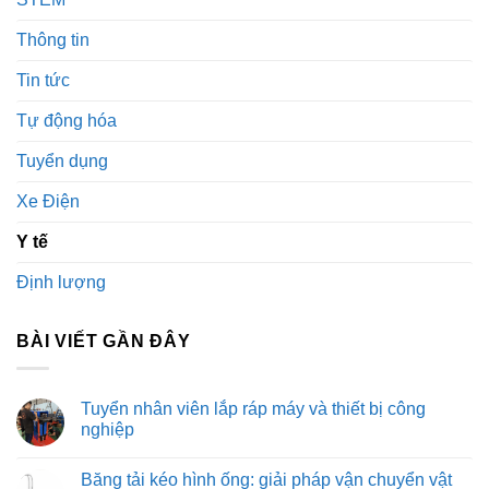
Thông tin
Tin tức
Tự động hóa
Tuyển dụng
Xe Điện
Y tế
Định lượng
BÀI VIẾT GẦN ĐÂY
Tuyển nhân viên lắp ráp máy và thiết bị công
nghiệp
Không
có
Băng tải kéo hình ống: giải pháp vận chuyển vật
bình