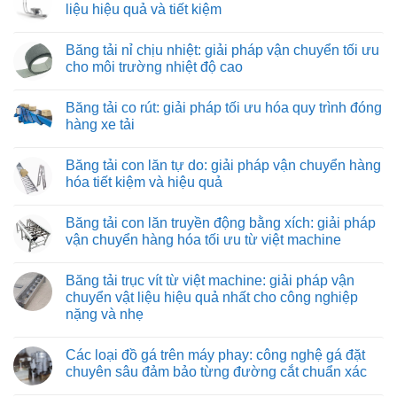
luận
liệu hiệu quả và tiết kiệm
ở
Tuyển
Không
nhân
có
Băng tải nỉ chịu nhiệt: giải pháp vận chuyển tối ưu
viên
bình
lắp
luận
cho môi trường nhiệt độ cao
ráp
ở
máy
Băng
Không
và
tải
có
Băng tải co rút: giải pháp tối ưu hóa quy trình đóng
thiết
kéo
bình
bị
hình
luận
hàng xe tải
công
ống:
ở
nghiệp
giải
Băng
Không
pháp
tải
có
Băng tải con lăn tự do: giải pháp vận chuyển hàng
vận
nỉ
bình
chuyển
chịu
luận
hóa tiết kiệm và hiệu quả
vật
nhiệt:
ở
liệu
giải
Băng
Không
hiệu
pháp
tải
có
Băng tải con lăn truyền động bằng xích: giải pháp
quả
vận
co
bình
và
chuyển
rút:
luận
vận chuyển hàng hóa tối ưu từ việt machine
tiết
tối
giải
ở
kiệm
ưu
pháp
Băng
Không
cho
tối
tải
có
Băng tải trục vít từ việt machine: giải pháp vận
môi
ưu
con
bình
trường
hóa
lăn
luận
chuyển vật liệu hiệu quả nhất cho công nghiệp
nhiệt
quy
tự
ở
nặng và nhẹ
độ
trình
do:
Băng
cao
đóng
giải
tải
Không
hàng
pháp
con
có
xe
vận
lăn
Các loại đồ gá trên máy phay: công nghệ gá đặt
bình
tải
chuyển
truyền
luận
chuyên sâu đảm bảo từng đường cắt chuẩn xác
hàng
động
ở
hóa
bằng
Băng
Không
tiết
xích: