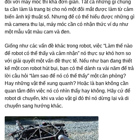
đối với máy móc thì khá đơn giản. Tất cả những gì chúng
ta cần làm là trang bị cho nó một đôi mắt được làm từ cảm
biến ảnh kỹ thuật số. Nhưng để có thể hiểu được những gì
mà camera thu lại, máy móc cần có nhận thức ví dụ như
một mẫu vật màu cam và đen.
Giống như các vấn đề khác trong robot, việc “Làm thế nào
để robot có thể thấy và cảm nhận” nó thực sự khó hơn so
với giải quyết một vấn đề thực tế. Nếu như bạn đang thiết
kế một con robot hút bụi, bạn có thể dành ra vài năm để trả
lời câu hỏi “làm sao để nó có thể thấy” một căn phòng?
Hay những vật thể xung quanh? Hoặc là bạn không cần
quan tâm đến việc nó có nhìn thấy hay không. Hãy cứ để
robot di chuyển, khi va vào vật gì đó thì nó dừng lại và di
chuyển sang hướng khác.