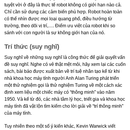
tuyệt vời ở đây là thực tế robot không có giới hạn nào cả.
Chỉ cần sử dụng các cảm biến phù hợp. Robot hoàn toàn
có thể nhìn được mọi loại quang phổ, điều hướng từ
trường, theo dõi vị trí,…. Điểm ưu việt của robot khi so
sánh với con người là sự không giới hạn của nó.
Trí thức (suy nghĩ)
Suy nghĩ về những suy nghĩ là công thức để giải quyết vấn
đề suy nghĩ. Nghe có vẻ thật mệt mỏi, hãy xem lại các cuốn
sách, bài báo được xuất bản về trí tuệ nhân tạo kể từ khi
nhà khoa học máy tính người Anh Alan Turing phát triển
một thử nghiệm gọi là thử nghiệm Turing về một cách xác
định xem liệu một chiếc máy có “thông minh” vào năm
1950. Và kể từ đó, các nhà tâm lý học, triết gia và khoa học
máy tính đã vật lộn tìm kiếm cho lời giải về “trí thông minh”
của máy tính.
Tuy nhiên theo một số ý kiến khác, Kevin Warwick viết