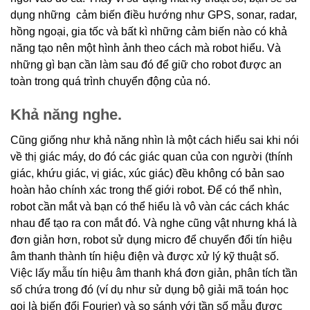
dụng những cảm biến điều hướng như GPS, sonar, radar,
hồng ngoại, gia tốc và bất kì những cảm biến nào có khả
năng tạo nên một hình ảnh theo cách mà robot hiểu. Và
những gì bạn cần làm sau đó để giữ cho robot được an
toàn trong quá trình chuyển động của nó.
Khả năng nghe.
Cũng giống như khả năng nhìn là một cách hiểu sai khi nói
về thị giác máy, do đó các giác quan của con người (thính
giác, khứu giác, vị giác, xúc giác) đều không có bản sao
hoàn hảo chính xác trong thế giới robot. Để có thể nhìn,
robot cần mắt và bạn có thể hiểu là vô vàn các cách khác
nhau để tạo ra con mắt đó. Và nghe cũng vật nhưng khá là
đơn giản hơn, robot sử dụng micro để chuyển đổi tín hiệu
âm thanh thành tín hiệu điện và được xử lý kỹ thuật số.
Việc lấy mẫu tín hiệu âm thanh khá đơn giản, phân tích tần
số chứa trong đó (ví dụ như sử dụng bộ giải mã toán học
gọi là biến đổi Fourier) và so sánh với tần số mẫu được