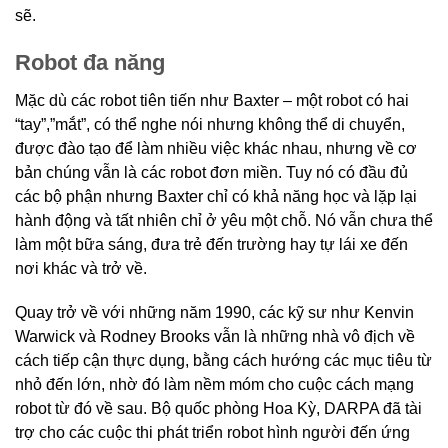
sẽ.
Robot đa năng
Mặc dù các robot tiên tiến như Baxter – một robot có hai
“tay”,”mắt”, có thể nghe nói nhưng không thể di chuyển,
được đào tạo để làm nhiều việc khác nhau, nhưng về cơ
bản chúng vẫn là các robot đơn miền. Tuy nó có đầu đủ
các bộ phận nhưng Baxter chỉ có khả năng học và lặp lại
hành động và tất nhiên chỉ ở yêu một chỗ. Nó vẫn chưa thể
làm một bữa sáng, đưa trẻ đến trường hay tự lái xe đến
nơi khác và trở về.
Quay trở về với những năm 1990, các kỹ sư như Kenvin
Warwick và Rodney Brooks vẫn là những nhà vô địch về
cách tiếp cận thực dụng, bằng cách hướng các mục tiêu từ
nhỏ đến lớn, nhờ đó làm nềm móm cho cuộc cách mạng
robot từ đó về sau. Bộ quốc phòng Hoa Kỳ, DARPA đã tài
trợ cho các cuộc thi phát triển robot hình người đến ứng