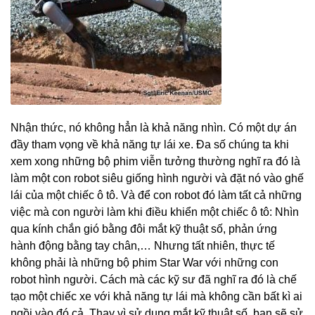
Nhận thức, nó không hẳn là khả năng nhìn. Có một dự án
đầy tham vọng về khả năng tự lái xe. Đa số chúng ta khi
xem xong những bộ phim viễn tưởng thường nghĩ ra đó là
làm một con robot siêu giống hình người và đặt nó vào ghế
lái của một chiếc ô tô. Và để con robot đó làm tất cả những
việc mà con người làm khi điều khiển một chiếc ô tô: Nhìn
qua kính chắn gió bằng đôi mắt kỹ thuật số, phản ứng
hành động bằng tay chân,… Nhưng tất nhiên, thực tế
không phải là những bộ phim Star War với những con
robot hình người. Cách mà các kỹ sư đã nghĩ ra đó là chế
tạo một chiếc xe với khả năng tự lái mà không cần bất kì ai
ngồi vào đó cả. Thay vì sử dụng mắt kỹ thuật số, bạn sẽ sử