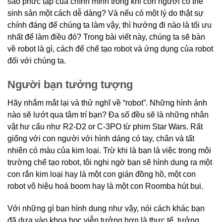
sao phức tạp của chính mình trong khi con người có thể
sinh sản một cách dễ dàng? Và nếu có một lý do thật sự
chính đáng để chúng ta làm vậy, thì hướng đi nào là tối ưu
nhất để làm điều đó? Trong bài viết này, chúng ta sẽ bàn
về robot là gì, cách để chế tạo robot và ứng dụng của robot
đối với chúng ta.
Người bạn tưởng tượng
Hãy nhắm mắt lại và thử nghĩ về “robot”. Những hình ảnh
nào sẽ lướt qua tâm trí bạn? Đa số đều sẽ là những nhân
vật hư cấu như R2-D2 or C-3PO từ phim Star Wars. Rất
giống với con người với hình dáng có tay, chân và tất
nhiên có màu của kim loại. Trừ khi là bạn là việc trong môi
trường chế tạo robot, tôi nghi ngờ bạn sẽ hình dung ra một
con rắn kim loại hay là một con gián đồng hồ, một con
robot vô hiệu hoá boom hay là một con Roomba hút bụi.
Với những gì bạn hình dung như vậy, nói cách khác bạn
đã dựa vào khoa học viễn tưởng hơn là thực tế, tưởng