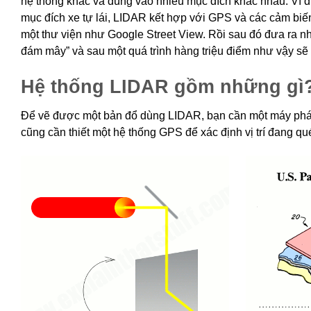
hệ thống khác và dùng vào nhiều mục đích khác nhau. Ví 
mục đích xe tự lái, LIDAR kết hợp với GPS và các cảm biến 
một thư viện như Google Street View. Rồi sau đó đưa ra 
đám mây” và sau một quá trình hàng triệu điểm như vậy sẽ
Hệ thống LIDAR gồm những gì
Để vẽ được một bản đổ dùng LIDAR, bạn cần một máy phát 
cũng cần thiết một hệ thống GPS để xác định vị trí đang qué