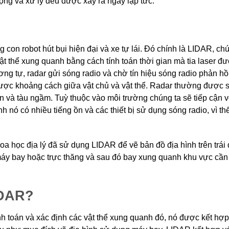
động và xử lý đều được xảy ra ngay lập tức.
 con robot hút bụi hiện đại và xe tự lái. Đó chính là LIDAR, ch
ật thể xung quanh bằng cách tính toán thời gian mà tia laser đư
ng tự, radar gửi sóng radio và chờ tín hiệu sóng radio phản hồ
được khoảng cách giữa vật chủ và vật thể. Radar thường được 
 và tàu ngầm. Tuỳ thuộc vào môi trường chúng ta sẽ tiếp cận v
 nó có nhiều tiếng ồn và các thiết bị sử dụng sóng radio, vì th
hoa học địa lý đã sử dụng LIDAR để vẽ bản đồ địa hình trên trái 
y bay hoặc trực thăng và sau đó bay xung quanh khu vực cần t
IDAR?
h toán và xác định các vật thể xung quanh đó, nó được kết hợp