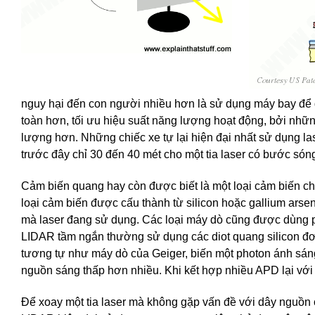
nguy hại đến con người nhiều hơn là sử dụng máy bay để q
toàn hơn, tối ưu hiệu suất năng lượng hoạt động, bởi nhữn
lượng hơn. Những chiếc xe tự lại hiện đại nhất sử dụng la
trước đây chỉ 30 đến 40 mét cho một tia laser có bước són
Cảm biến quang hay còn được biết là một loại cảm biến ch
loại cảm biến được cấu thành từ silicon hoặc gallium arse
mà laser đang sử dụng. Các loại máy dò cũng được dùng 
LIDAR tầm ngắn thường sử dụng các diot quang silicon đơ
tương tự như máy dò của Geiger, biến một photon ánh sáng
nguồn sáng thấp hơn nhiều. Khi kết hợp nhiều APD lại với 
Để xoay một tia laser mà không gặp vấn đề với dây nguồn