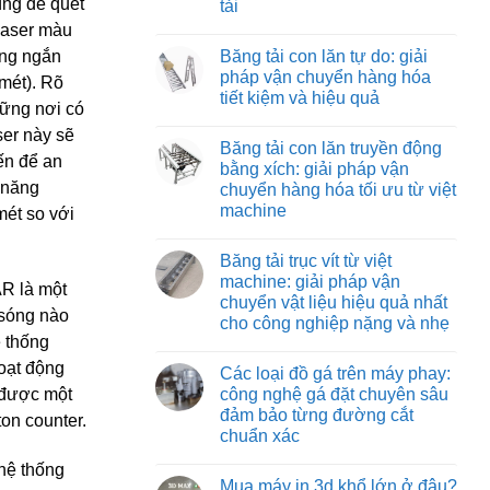
ùng để quét
tải
Băng
vận
tải
 laser màu
chuyển
Không
nỉ
vật
có
chịu
Băng tải con lăn tự do: giải
óng ngắn
liệu
bình
nhiệt:
hiệu
luận
pháp vận chuyển hàng hóa
giải
mét). Rõ
ở
quả
pháp
tiết kiệm và hiệu quả
Băng
và
vận
hững nơi có
tải
tiết
chuyển
Không
co
kiệm
ser này sẽ
tối
có
rút:
Băng tải con lăn truyền động
ưu
bình
giải
ến để an
cho
luận
bằng xích: giải pháp vận
pháp
ở
môi
tối
 năng
chuyển hàng hóa tối ưu từ việt
Băng
trường
ưu
tải
nhiệt
machine
mét so với
hóa
con
độ
quy
lăn
Không
cao
trình
tự
có
đóng
Băng tải trục vít từ việt
do:
bình
hàng
giải
luận
machine: giải pháp vận
xe
AR là một
ở
pháp
tải
chuyển vật liệu hiệu quả nhất
Băng
vận
 sóng nào
tải
chuyển
cho công nghiệp nặng và nhẹ
con
hàng
 thống
lăn
Không
hóa
truyền
có
tiết
oạt động
Các loại đồ gá trên máy phay:
động
bình
kiệm
bằng
luận
và
công nghệ gá đặt chuyên sâu
 được một
ở
xích:
hiệu
đảm bảo từng đường cắt
Băng
giải
quả
on counter.
tải
pháp
chuẩn xác
trục
vận
vít
Không
chuyển
hệ thống
từ
có
hàng
Mua máy in 3d khổ lớn ở đâu?
việt
bình
hóa