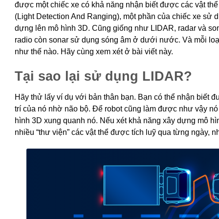
được một chiếc xe có khả năng nhận biết được các vật th
(Light Detection And Ranging), một phần của chiếc xe sử 
dựng lên mô hình 3D. Cũng giống như LIDAR, radar và son
radio còn sonar sử dụng sóng âm ở dưới nước. Và mỗi lo
như thế nào. Hãy cùng xem xét ở bài viết này.
Tại sao lại sử dụng LIDAR?
Hãy thử lấy ví dụ với bản thân bạn. Bạn có thể nhận biết 
trí của nó nhờ não bộ. Để robot cũng làm được như vậy nó
hình 3D xung quanh nó. Nếu xét khả năng xây dựng mô hình
nhiều “thư viện” các vật thể được tích luỹ qua từng ngày, 