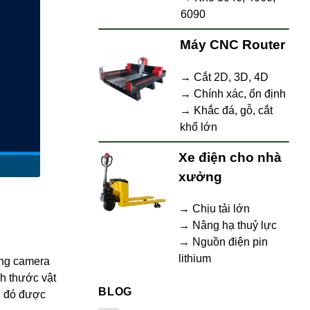
6090
Máy CNC Router
→ Cắt 2D, 3D, 4D
→ Chính xác, ổn định
→ Khắc đá, gỗ, cắt
khổ lớn
Xe điện cho nhà
xưởng
→ Chịu tải lớn
→ Nâng hạ thuỷ lực
→ Nguồn điện pin
lithium
ống camera
ch thước vật
BLOG
h đó được