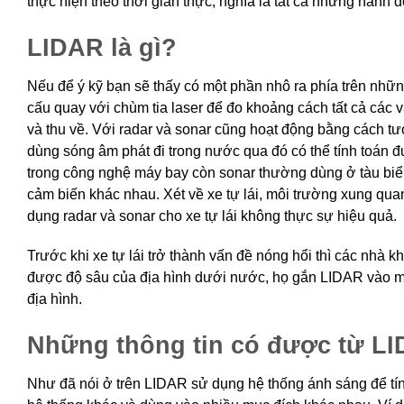
thực hiện theo thời gian thực, nghĩa là tất cả những hành 
LIDAR là gì?
Nếu để ý kỹ bạn sẽ thấy có một phần nhô ra phía trên những
cấu quay với chùm tia laser để đo khoảng cách tất cả các v
và thu về. Với radar và sonar cũng hoạt động bằng cách tươ
dùng sóng âm phát đi trong nước qua đó có thể tính toán 
trong công nghệ máy bay còn sonar thường dùng ở tàu biển
cảm biến khác nhau. Xét về xe tự lái, môi trường xung quanh
dụng radar và sonar cho xe tự lái không thực sự hiệu quả.
Trước khi xe tự lái trở thành vấn đề nóng hổi thì các nhà k
được độ sâu của địa hình dưới nước, họ gắn LIDAR vào má
địa hình.
Những thông tin có được từ L
Như đã nói ở trên LIDAR sử dụng hệ thống ánh sáng để tín