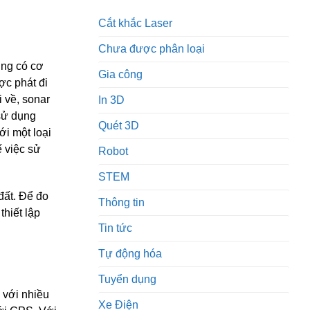
Cắt khắc Laser
Chưa được phân loại
úng có cơ
Gia công
ợc phát đi
i về, sonar
In 3D
sử dụng
Quét 3D
ới một loại
ế việc sử
Robot
STEM
đất. Để đo
Thông tin
hiết lập
Tin tức
Tự động hóa
Tuyển dụng
 với nhiều
Xe Điện