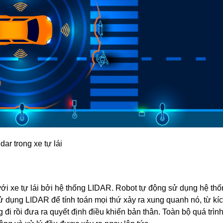
idar trong xe tự lái
c với xe tự lái bởi hệ thống LIDAR. Robot tự động sử dụng hệ th
 sử dụng LIDAR để tính toán mọi thứ xảy ra xung quanh nó, từ kí
 rồi đưa ra quyết định điều khiển bản thân. Toàn bộ quá trìn