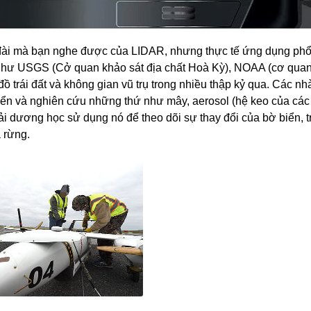
o đài mà bạn nghe được của LIDAR, nhưng thực tế ứng dụng phổ
an như USGS (Cở quan khảo sát địa chất Hoà Kỳ), NOAA (cơ qua
 trái đất và không gian vũ trụ trong nhiều thập kỷ qua. Các n
ển và nghiên cứu những thứ như mây, aerosol (hệ keo của các 
hải dương học sử dụng nó để theo dõi sự thay đổi của bờ biển, t
 rừng.