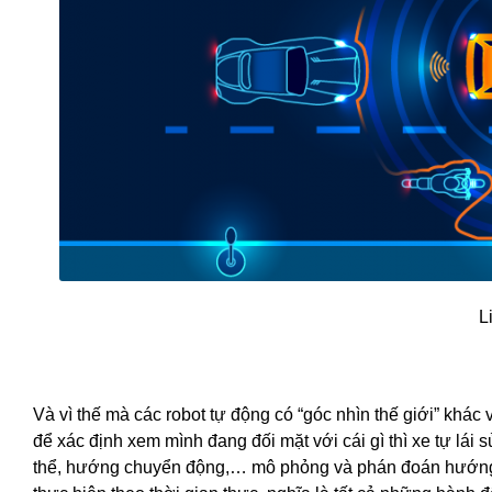
L
Và vì thế mà các robot tự động có “góc nhìn thế giới” khá
để xác định xem mình đang đối mặt với cái gì thì xe tự lái
thể, hướng chuyển động,… mô phỏng và phán đoán hướng đi