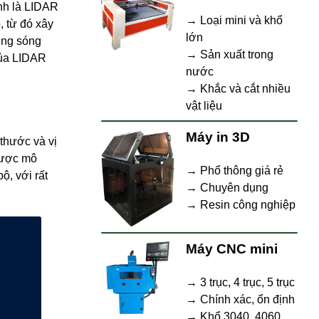
nh là LIDAR
→ Loại mini và khổ
, từ đó xây
lớn
ụng sóng
→ Sản xuất trong
của LIDAR
nước
→ Khắc và cắt nhiều
vật liệu
Máy in 3D
 thước và vị
được mô
→ Phổ thông giá rẻ
ộ, với rất
→ Chuyên dụng
→ Resin công nghiệp
Máy CNC mini
→ 3 trục, 4 trục, 5 trục
→ Chính xác, ổn định
→ Khổ 3040, 4060,