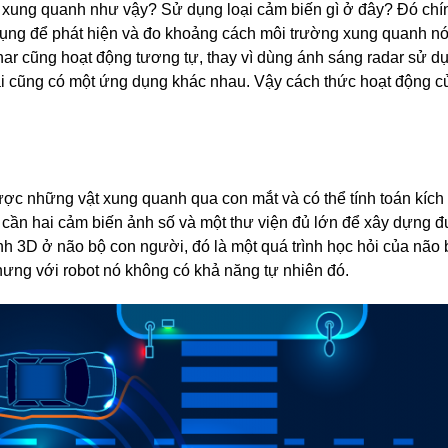
ể xung quanh như vậy? Sử dụng loại cảm biến gì ở đây? Đó chí
dụng để phát hiện và đo khoảng cách môi trường xung quanh nó
ar cũng hoạt động tương tự, thay vì dùng ánh sáng radar sử d
ại cũng có một ứng dụng khác nhau. Vậy cách thức hoạt động 
được những vật xung quanh qua con mắt và có thể tính toán kích
 cần hai cảm biến ảnh số và một thư viện đủ lớn để xây dựng 
 3D ở não bộ con người, đó là một quá trình học hỏi của não b
nhưng với robot nó không có khả năng tự nhiên đó.