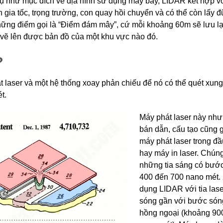
dụ như mục đích vẽ địa hình sử dụng máy bay, LIDAR kết hợp v
gia tốc, trọng trường, con quay hồi chuyển và có thể còn lấy đữ
những điểm gọi là “Điểm đám mây”, cứ mỗi khoảng 60m sẽ lưu lạ
 vẽ lên được bản đồ của một khu vực nào đó.
?
laser và một hệ thống xoay phản chiếu để nó có thể quét xun
t.
Máy phát laser này như
bán dẫn, cấu tạo cũng 
máy phát laser trong đ
hay máy in laser. Chún
những tia sáng có bước
400 đến 700 nano mét. 
dụng LIDAR với tia las
sóng gần với bước sóng
hồng ngoại (khoảng 90