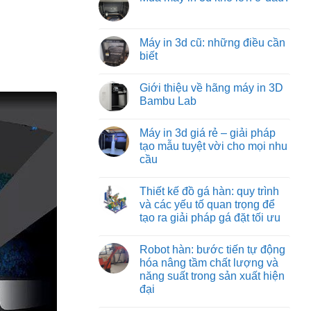
machine:
luận
tối
Không
ở
giải
ưu
có
Các
pháp
từ
bình
loại
vận
việt
luận
Máy in 3d cũ: những điều cần
đồ
chuyển
machine
ở
gá
vật
biết
Mua
trên
liệu
máy
máy
hiệu
Không
in
phay:
quả
có
3d
Giới thiệu về hãng máy in 3D
công
nhất
bình
khổ
nghệ
cho
luận
Bambu Lab
lớn
gá
ở
công
ở
đặt
Máy
nghiệp
Không
đâu?
chuyên
in
nặng
có
Máy in 3d giá rẻ – giải pháp
sâu
3d
và
bình
đảm
cũ:
nhẹ
luận
tạo mẫu tuyệt vời cho mọi nhu
bảo
những
ở
cầu
từng
điều
Giới
đường
cần
thiệu
Không
cắt
biết
về
có
chuẩn
hãng
Thiết kế đồ gá hàn: quy trình
bình
xác
máy
luận
và các yếu tố quan trọng để
in
ở
3D
tạo ra giải pháp gá đặt tối ưu
Máy
Bambu
in
Lab
Không
3d
có
giá
Robot hàn: bước tiến tự động
bình
rẻ
luận
hóa nâng tầm chất lượng và
–
ở
giải
năng suất trong sản xuất hiện
Thiết
pháp
kế
đại
tạo
đồ
mẫu
gá
Không
tuyệt