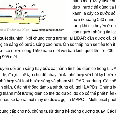
nano mét). Máy laser d
dưới nước thì dùng tia
xanh lá cây có bước s
hơn (khoảng 530 nano 
ràng khi di chuyển ở n
con người những tia la
uét địa hình. Nói chung trong tương lai LIDAR cần được cải ti
g tia sáng có bước sóng cao hơn, tần số thấp hơn sẽ tiêu tốn ít
ser có nước sóng 1550 nano mét với bán kính quét lên tới 200 
g 905 mét.
uyển đổi ánh sáng hay bức xạ thành tín hiệu điện có trong LID
nide, được chế tạo cho độ nhạy tối đa phù hợp với bất kỳ bước
phù hợp với loại bước sóng và phạm vi LIDAR sử dụng. Các hệ
n giản. Các hệ thống tầm xa sử dụng cái gọi là APDs. Chúng h
 thành một lượng điện có thể đo được, do đó có thể phát hiện
nhau sẽ tạo ra một máy dò được gọi là MPPC – Multi pixel phot
 cung cấp cho nó, chúng ta sử dụng hệ thống gương quay. Các 