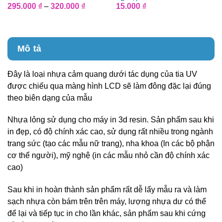
Khoảng
295.000
₫
–
320.000
₫
15.000
₫
giá:
từ
295.000 ₫
đến
320.000 ₫
Mô tả
Đây là loại nhựa cảm quang dưới tác dụng của tia UV
được chiếu qua màng hình LCD sẽ làm đông đặc lại đúng
theo biên dạng của mẫu
Nhựa lỏng sử dụng cho máy in 3d resin. Sản phẩm sau khi
in đẹp, có độ chính xác cao, sử dụng rất nhiều trong ngành
trang sức (tạo các mẫu nữ trang), nha khoa (In các bộ phận
cơ thể người), mỹ nghệ (in các mẫu nhỏ cần độ chính xác
cao)
Sau khi in hoàn thành sản phẩm rất dễ lấy mẫu ra và làm
sạch nhựa còn bám trên trên máy, lượng nhựa dư có thể
để lại và tiếp tục in cho lần khác, sản phẩm sau khi cứng