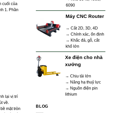
n cuối của
6090
ình 1. Phần
Máy CNC Router
→ Cắt 2D, 3D, 4D
→ Chính xác, ổn định
→ Khắc đá, gỗ, cắt
khổ lớn
Xe điện cho nhà
xưởng
→ Chịu tải lớn
→ Nâng hạ thuỷ lực
→ Nguồn điện pin
lithium
lại vị trí
t về.
BLOG
 bề mặt tròn