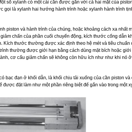
 Một số xylanh có một cái cần được gắn với cả hai mặt của pisto
 gọi là xylanh hai hướng hành trình hoặc xylanh hành trình tịn
nh piston và hành trình của chúng, hoặc khoảng cách xa nhất m
u giảm chấn của phần cuối chuyển động, kích thước cổng dẫn kh
 Kích thước thường được xác định theo hệ mét và tiêu chuẩn 
 trình thường được giới hạn bằng cách dùng mặt bích hoặc giới
ành, cơ cấu giảm chấn sẽ không còn hữu ích như như khi nó ở
có bạc đạn ở khối dẫn, là khối chịu tải xuống của cần piston v
hể được đặt làm như một phần riêng biệt để gắn vào trong một x