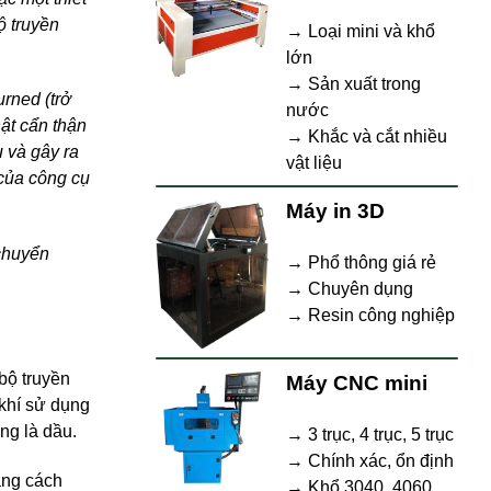
ộ truyền
→ Loại mini và khổ
lớn
→ Sản xuất trong
rned (trở
nước
hật cẩn thận
→ Khắc và cắt nhiều
u và gây ra
vật liệu
 của công cụ
Máy in 3D
chuyển
→ Phổ thông giá rẻ
→ Chuyên dụng
→ Resin công nghiệp
bộ truyền
Máy CNC mini
 khí sử dụng
ng là dầu.
→ 3 trục, 4 trục, 5 trục
→ Chính xác, ổn định
bằng cách
→ Khổ 3040, 4060,