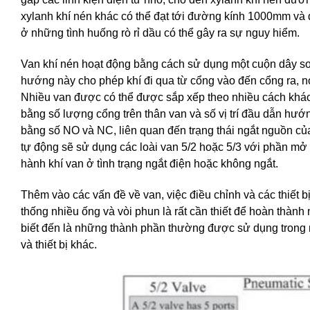
xylanh khí nén khác có thể đạt tới đường kính 1000mm và 
ở những tình huống rò rỉ dầu có thể gây ra sự nguy hiểm.
Van khí nén hoạt động bằng cách sử dụng một cuộn dây sol
hướng này cho phép khí đi qua từ cổng vào đến cổng ra, nó
Nhiều van được có thể được sắp xếp theo nhiều cách khác
bằng số lượng cổng trên thân van và số vị trí đầu dẫn h
bằng số NO và NC, liên quan đến trạng thái ngắt nguồn của
tự động sẽ sử dụng các loài van 5/2 hoặc 5/3 với phần mở
hành khí van ở tình trạng ngắt điện hoặc không ngắt.
Thêm vào các vấn đề về van, việc điều chỉnh và các thiết 
thống nhiều ống và vòi phun là rất cần thiết để hoàn thành
biết đến là những thành phần thường được sử dụng trong m
và thiết bị khác.