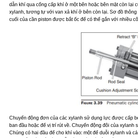
dẫn khí qua cổng cấp khí ở một bên hoặc bên mặt còn lại c
xylanh, tương tự với van xả khí ở bên còn lại. Sơ đồ thông
cuối của cần piston được bắt ốc để có thể gắn với nhiều 
Chuyển động đơn của các xylanh sử dụng lực được cấp bởi 
ban đầu hoặc để vị trí rút về. Chuyển động đôi của xylanh 
Chúng có hai đầu để cho khí vào: một để duỗi xylanh và cái 