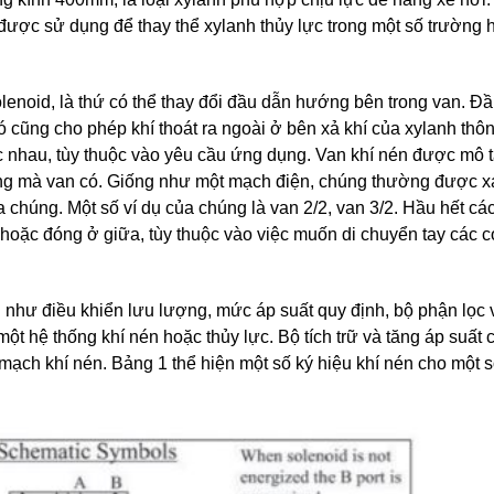
được sử dụng để thay thể xylanh thủy lực trong một số trường 
enoid, là thứ có thể thay đổi đầu dẫn hướng bên trong van. Đ
 cũng cho phép khí thoát ra ngoài ở bên xả khí của xylanh thô
 nhau, tùy thuộc vào yêu cầu ứng dụng. Van khí nén được mô 
ướng mà van có. Giống như một mạch điện, chúng thường được x
 chúng. Một số ví dụ của chúng là van 2/2, van 3/2. Hầu hết cá
 hoặc đóng ở giữa, tùy thuộc vào việc muốn di chuyển tay các 
bị như điều khiển lưu lượng, mức áp suất quy định, bộ phận lọc
 một hệ thống khí nén hoặc thủy lực. Bộ tích trữ và tăng áp suấ
ạch khí nén. Bảng 1 thể hiện một số ký hiệu khí nén cho một s