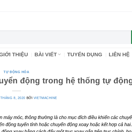
GIỚI THIỆU
BÀI VIẾT
TUYỂN DỤNG
LIÊN HỆ
TỰ ĐỘNG HÓA
uyển động trong hệ thống tự độn
 THÁNG 8, 2020
BỞI
VIETMACHINE
ên máy móc, thông thường là cho mục đích điều khiển các chuy
uyển động tuyến tính hoặc chuyển động xoay hoặc kết hợp cả hai.
động xoay bằng cách đẩy một trục xoay gắn trên trục chính, hoặ