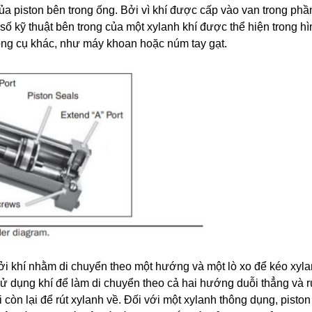
ủa piston bên trong ống. Bởi vì khí được cấp vào van trong phầ
 số kỹ thuật bên trong của một xylanh khí được thể hiện trong h
công cụ khác, như máy khoan hoặc núm tay gạt.
khí nhằm di chuyển theo một hướng và một lò xo để kéo xylanh 
sử dụng khí để làm di chuyển theo cả hai hướng duỗi thẳng và rú
còn lại để rút xylanh về. Đối với một xylanh thông dụng, piston