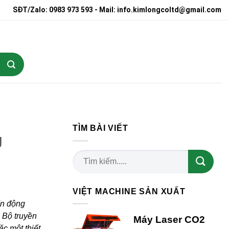
SĐT/Zalo: 0983 973 593 - Mail: info.kimlongcoltd@gmail.com
TÌM BÀI VIẾT
g
VIỆT MACHINE SẢN XUẤT
ển động
 Bộ truyền
Máy Laser CO2
c một thiết