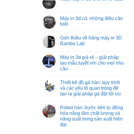
machine:
luận
tối
Không
ở
giải
ưu
có
Các
pháp
từ
bình
loại
vận
việt
luận
Máy in 3d cũ: những điều cần
đồ
chuyển
machine
ở
gá
vật
biết
Mua
trên
liệu
máy
máy
hiệu
Không
in
phay:
quả
có
3d
Giới thiệu về hãng máy in 3D
công
nhất
bình
khổ
nghệ
cho
luận
Bambu Lab
lớn
gá
ở
công
ở
đặt
Máy
nghiệp
Không
đâu?
chuyên
in
nặng
có
Máy in 3d giá rẻ – giải pháp
sâu
3d
và
bình
đảm
cũ:
nhẹ
luận
tạo mẫu tuyệt vời cho mọi nhu
bảo
những
ở
cầu
từng
điều
Giới
đường
cần
thiệu
Không
cắt
biết
về
có
chuẩn
hãng
Thiết kế đồ gá hàn: quy trình
bình
xác
máy
luận
và các yếu tố quan trọng để
in
ở
3D
tạo ra giải pháp gá đặt tối ưu
Máy
Bambu
in
Lab
Không
3d
có
giá
Robot hàn: bước tiến tự động
bình
rẻ
luận
hóa nâng tầm chất lượng và
–
ở
giải
năng suất trong sản xuất hiện
Thiết
pháp
kế
đại
tạo
đồ
mẫu
gá
Không
tuyệt