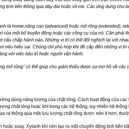
g tịnh tiến thông qua dây đai hoặc vít me. Các ứng dụng cho b
ành là home,nâng cao (advanced) hoặc mở rộng (extended), retu
 trí của một bộ truyền động hoặc các công cụ của nó. Cần phải t
 cấu chấp hành nào. Những vị trí có thể đối nghịch lại với nha
mềm nếu hiểu sai. Chúng chỉ phù hợp khi đề cập đến những vị trí
àng với việc bảo trì hoặc người vận hành.
g mở rộng” có thể giúp cho giảm thiểu được sự mơ hồ về các 
hường dùng năng lượng của chất lỏng. Cách hoạt động của các 
ợng chất lỏng hoặc khí trong các hệ thống, tuy nhiên hệ thống
tạo ra thông qua một lưu lượng chất lỏng được nén ít hơn, thườ
iến hoặc xoay. Xylanh khí nén tạo ra một chuyển động tịnh tiến 