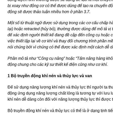
bị xoay như động cơ có thể được dùng để tạo ra chuyển độn
động sẽ được thảo luận nhiều hơn ở phần 3.7.
Một số từ thuật ngữ được sử dụng trong các cơ cấu chấp h
lại) hoặc retracted (hủy bỏ), thường được dùng để mô tả vị
để xác định người thiết kế đang đề cập đến công cụ hoặc cơ
việc thiết lập lại về cơ khí và thay đổi chương trình phần 
nói chúng bởi vì chúng có thể được xác định một cách dễ d
Phần mô tả như “Công cụ nâng” hoặc “Tấm nâng hàng khôn
động chung cho các kỹ sư thiết kế điện cũng như cơ khí.
1 Bộ truyền động khí nén và thủy lực và van
Để sử dụng năng lượng khí nén và thủy lực thì người ta t
động ứng dụng năng lượng chất lỏng là tương tự với lưu lư
khí nén dễ dàng còn đối với năng lượng thủy lực thì được 
Bộ truyền động khí nén và thủy lực có thể là ở dạng tịnh t