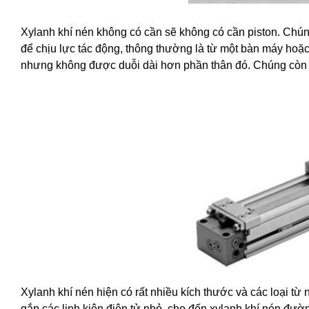
Xylanh khí nén không có cần sẽ không có cần piston. Chú
để chịu lực tác động, thông thường là từ một bàn máy hoặc
nhưng không được duỗi dài hơn phần thân đó. Chúng còn t
Xylanh khí nén hiện có rất nhiều kích thước và các loại từ
gắp các linh kiện điện tử nhỏ, cho đến xylanh khí nén đườ