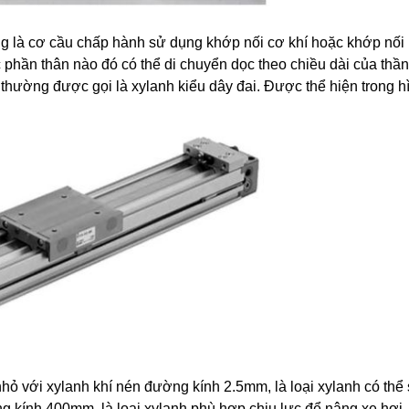
ng là cơ cầu chấp hành sử dụng khớp nối cơ khí hoặc khớp nố
 phần thân nào đó có thể di chuyển dọc theo chiều dài của thầ
hường được gọi là xylanh kiểu dây đai. Được thể hiện trong h
 nhỏ với xylanh khí nén đường kính 2.5mm, là loại xylanh có th
ng kính 400mm, là loại xylanh phù hợp chịu lực để nâng xe hơi.