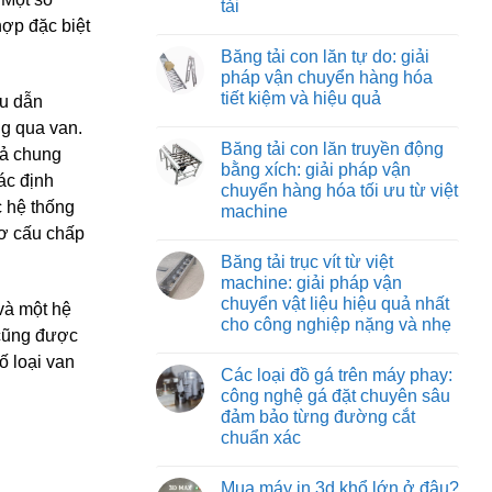
tải
Băng
vận
tải
hợp đặc biệt
chuyển
Không
nỉ
vật
có
chịu
Băng tải con lăn tự do: giải
liệu
bình
nhiệt:
hiệu
luận
pháp vận chuyển hàng hóa
giải
ở
quả
pháp
tiết kiệm và hiệu quả
Băng
ầu dẫn
và
vận
tải
tiết
chuyển
Không
ng qua van.
co
kiệm
tối
có
rút:
Băng tải con lăn truyền động
ưu
bình
tả chung
giải
cho
luận
bằng xích: giải pháp vận
pháp
ở
môi
ác định
tối
chuyển hàng hóa tối ưu từ việt
Băng
trường
ưu
c hệ thống
tải
nhiệt
machine
hóa
con
độ
quy
cơ cấu chấp
lăn
Không
cao
trình
tự
có
đóng
Băng tải trục vít từ việt
do:
bình
hàng
giải
luận
machine: giải pháp vận
xe
ở
pháp
tải
chuyển vật liệu hiệu quả nhất
Băng
vận
 và một hệ
tải
chuyển
cho công nghiệp nặng và nhẹ
con
t cũng được
hàng
lăn
Không
hóa
ố loại van
truyền
có
tiết
Các loại đồ gá trên máy phay:
động
bình
kiệm
bằng
luận
và
công nghệ gá đặt chuyên sâu
ở
xích:
hiệu
đảm bảo từng đường cắt
Băng
giải
quả
tải
pháp
chuẩn xác
trục
vận
vít
Không
chuyển
từ
có
hàng
Mua máy in 3d khổ lớn ở đâu?
việt
bình
hóa