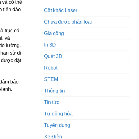
n và có thể
h tiến đảo
Cắt khắc Laser
Chưa được phân loại
à trục có
Gia công
í, và
In 3D
đo lường.
 hạn sử di
Quét 3D
 được đặt
Robot
STEM
à đảm bảo
ylanh.
Thông tin
Tin tức
Tự động hóa
Tuyển dụng
Xe Điện