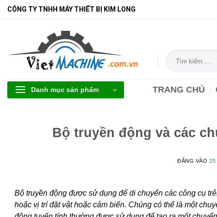
Bỏ
CÔNG TY TNHH MÁY THIẾT BỊ KIM LONG
qua
nội
dung
Tìm
kiếm:
TRANG CHỦ
Danh mục sản phẩm
Bộ truyền động và các ch
ĐĂNG VÀO
25
Bộ truyền động được sử dụng để di chuyển các công cụ tr
hoặc vị trí đặt vật hoặc cảm biến. Chúng có thể là một ch
động tuyến tính thường được sử dụng để tạo ra một chuyển 