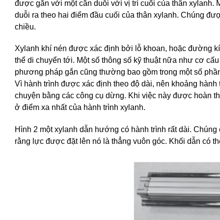
được gắn với một cần duỗi với vị trí cuối của thân xylanh.
duỗi ra theo hai điểm đầu cuối của thân xylanh. Chúng được
chiều.
Xylanh khí nén được xác định bởi lỗ khoan, hoặc đường kí
thể di chuyển tới. Một số thông số kỹ thuật nữa như cơ cấ
phương pháp gắn cũng thường bao gồm trong một số phần.
Vì hành trình được xác định theo độ dài, nên khoảng hành
chuyện bằng các công cụ dừng. Khi việc này được hoàn th
ở điểm xa nhất của hành trình xylanh.
Hình 2 một xylanh dẫn hướng có hành trình rất dài. Chúng 
rằng lực được đặt lên nó là thẳng vuôn góc. Khối dẫn có t