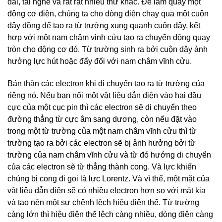
đài, tai nghe và rất rất nhiều thứ khác. Để làm quay một
động cơ điện, chúng ta cho dòng điện chạy qua một cuộn
dây đồng để tạo ra từ trường xung quanh cuộn dây, kết
hợp với một nam châm vinh cửu tạo ra chuyển động quay
tròn cho động cơ đó. Từ trường sinh ra bởi cuộn dây ảnh
hưởng lực hút hoặc đẩy đối với nam châm vĩnh cửu.
Bản thân các electron khi di chuyển tạo ra từ trường của
riêng nó. Nếu bạn nối một vật liệu dẫn điện vào hai đầu
cực của một cục pin thì các electron sẽ di chuyển theo
đường thẳng từ cực âm sang dương, còn nếu đặt vào
trong một từ trường của một nam châm vĩnh cửu thì từ
trường tạo ra bởi các electron sẽ bị ảnh hưởng bởi từ
trường của nam châm vĩnh cửu và từ đó hướng di chuyển
của các electron sẽ từ thẳng thành cong. Và lực khiến
chúng bị cong đi gọi là lực Lorentz. Và vì thế, một mặt của
vật liệu dẫn điện sẽ có nhiều electron hơn so với mặt kia
và tạo nên một sự chênh lệch hiệu điện thế. Từ trường
càng lớn thì hiệu điện thế lệch càng nhiều, dòng điện càng