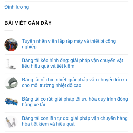
Định lượng
BÀI VIẾT GẦN ĐÂY
Tuyển nhân viên lắp ráp máy và thiết bị công
nghiệp
Không
có
Băng tải kéo hình ống: giải pháp vận chuyển vật
bình
luận
liệu hiệu quả và tiết kiệm
ở
Tuyển
Không
nhân
có
Băng tải nỉ chịu nhiệt: giải pháp vận chuyển tối ưu
viên
bình
lắp
luận
cho môi trường nhiệt độ cao
ráp
ở
máy
Băng
Không
và
tải
có
Băng tải co rút: giải pháp tối ưu hóa quy trình đóng
thiết
kéo
bình
bị
hình
luận
hàng xe tải
công
ống:
ở
nghiệp
giải
Băng
Không
pháp
tải
có
Băng tải con lăn tự do: giải pháp vận chuyển hàng
vận
nỉ
bình
chuyển
chịu
luận
hóa tiết kiệm và hiệu quả
vật
nhiệt:
ở
liệu
giải
Băng
Không