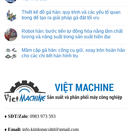
nặng
bảo
cần
thiệu
và
từng
Không
biết
về
nhẹ
đường
có
hãng
Thiết kế đồ gá hàn: quy trình và các yếu tố quan
cắt
bình
máy
chuẩn
luận
trọng để tạo ra giải pháp gá đặt tối ưu
in
xác
ở
3D
Máy
Không
Bambu
in
có
Lab
Robot hàn: bước tiến tự động hóa nâng tầm chất
3d
bình
giá
luận
lượng và năng suất trong sản xuất hiện đại
rẻ
ở
–
Thiết
Không
giải
kế
có
Mâm cặp gá hàn: công cụ giữ, xoay tròn hoàn hảo
pháp
đồ
bình
tạo
gá
luận
cho các chi tiết hàn hình trụ
mẫu
hàn:
ở
tuyệt
quy
Robot
Không
vời
trình
hàn:
có
cho
và
bước
bình
mọi
các
tiến
luận
nhu
yếu
tự
ở
cầu
tố
động
Mâm
quan
hóa
cặp
trọng
nâng
gá
để
tầm
hàn:
tạo
chất
công
ra
lượng
cụ
giải
và
giữ,
pháp
năng
xoay
gá
suất
tròn
đặt
trong
hoàn
♦ SĐT/Zalo
: 0983 973 593
tối
sản
hảo
ưu
xuất
cho
hiện
các
♦ Email:
info.kimlongcoltd@gmail.com
đại
chi