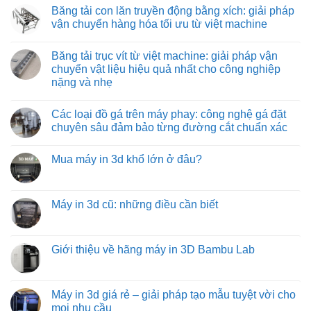
hiệu
pháp
tải
có
Băng tải con lăn truyền động bằng xích: giải pháp
quả
vận
co
bình
và
chuyển
rút:
luận
vận chuyển hàng hóa tối ưu từ việt machine
tiết
tối
giải
ở
kiệm
ưu
pháp
Băng
Không
cho
tối
tải
có
Băng tải trục vít từ việt machine: giải pháp vận
môi
ưu
con
bình
trường
hóa
lăn
luận
chuyển vật liệu hiệu quả nhất cho công nghiệp
nhiệt
quy
tự
ở
nặng và nhẹ
độ
trình
do:
Băng
cao
đóng
giải
tải
Không
hàng
pháp
con
có
xe
vận
lăn
Các loại đồ gá trên máy phay: công nghệ gá đặt
bình
tải
chuyển
truyền
luận
chuyên sâu đảm bảo từng đường cắt chuẩn xác
hàng
động
ở
hóa
bằng
Băng
Không
tiết
xích:
tải
có
kiệm
giải
Mua máy in 3d khổ lớn ở đâu?
trục
bình
và
pháp
vít
luận
hiệu
vận
Không
từ
ở
quả
chuyển
có
việt
Các
hàng
bình
machine:
loại
hóa
luận
Máy in 3d cũ: những điều cần biết
giải
đồ
tối
ở
pháp
gá
ưu
Mua
Không
vận
trên
từ
máy
có
chuyển
máy
việt
in
bình
vật
phay:
machine
3d
luận
Giới thiệu về hãng máy in 3D Bambu Lab
liệu
công
khổ
ở
hiệu
nghệ
lớn
Máy
Không
quả
gá
ở
in
có
nhất
đặt
đâu?
3d
bình
cho
chuyên
cũ:
luận
Máy in 3d giá rẻ – giải pháp tạo mẫu tuyệt vời cho
công
sâu
những
ở
nghiệp
đảm
mọi nhu cầu
điều
Giới