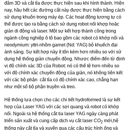
đâm 3D và cắt tỉa được thực hiện sau khi hình thành. Hiện
nay, hầu hết các đường cắt này được thực hiện bằng cách
sử dụng khuôn trong máy ép. Các hoạt động tương tự có
thể được tạo ra bằng cách sử dụng robot nối khợp hoặc
giàn di động và laser. Một sự kết hợp thành công trong
ngành công nghiệp ô tô bao gồm các robot có khớp nối và
neodymium: yttri-nhôm garnet (Nd: YAG) bộ khuếch đại
ánh sáng. Sự kết hợp này ít tốn kém hơn nhiều so với sử
dụng hệ thống giàn chuyển động. Nhược điểm đến từ định
vị độ chính xác 3D của Robot: nó có thể tệ hơn nhiều so
với độ chính xác chuyển động của giàn, nó không liên kết
với các bộ phận cắt tỉa có độ chính xác cao, chẳng hạn
như một số bộ phận truyền và treo.
Hệ thống lựa chọn cho các chi tiết hydroformed là sự kết
hợp của Laser YAG với các sợi quang và robot có khớp
nối. Ngoài ra hệ thống cắt tia laser YAG ngày càng phát
triển sản xuất và cung cấp dịch vụ cắt laser CO
mới,hệ
2
thống này cắt tỉa và xuyên qua các cấu trúc hình ống và