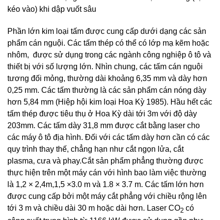
kéo vào) khi dập vuốt sâu
Phần lớn kim loại tấm được cung cấp dưới dạng các sản
phẩm cán nguội. Các tấm thép có thể có lớp mạ kẽm hoặc
nhôm, được sử dụng trong các ngành công nghiệp ô tô và
thiết bị với số lượng lớn. Nhìn chung, các tấm cán nguội
tương đối mỏng, thường dài khoảng 6,35 mm và dày hơn
0,25 mm. Các tấm thường là các sản phẩm cán nóng dày
hơn 5,84 mm (Hiệp hội kim loại Hoa Kỳ 1985). Hầu hết các
tấm thép được tiêu thụ ở Hoa Kỳ dài tới 3m với độ dày
203mm. Các tấm dày 31,8 mm được cắt bằng laser cho
các máy ô tô địa hình. Đối với các tấm dày hơn cần có các
quy trình thay thế, chẳng hạn như cắt ngọn lửa, cắt
plasma, cưa và phay.Cắt sản phẩm phẳng thường được
thực hiện trên một máy cán với hình bao làm việc thường
là 1,2 × 2,4m,1,5 ×3.0 m và 1.8 × 3.7 m. Các tấm lớn hơn
được cung cấp bởi một máy cắt phẳng với chiều rộng lên
tới 3 m và chiều dài 30 m hoặc dài hơn. Laser CO
có
2