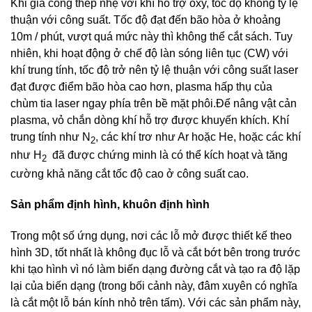
Khi gia công thép nhẹ với khí hỗ trợ oxy, tốc độ không tỷ lệ
thuận với công suất. Tốc độ đạt đến bão hòa ở khoảng
10m / phút, vượt quá mức này thì không thể cắt sách. Tuy
nhiên, khi hoạt động ở chế độ làn sóng liên tục (CW) với
khí trung tính, tốc độ trở nên tỷ lệ thuận với công suất laser
đạt được điểm bão hòa cao hơn, plasma hấp thụ của
chùm tia laser ngay phía trên bề mặt phôi.Để nâng vật cản
plasma, vỏ chắn dòng khí hỗ trợ được khuyến khích. Khí
trung tính như N
, các khí trơ như Ar hoặc He, hoặc các khí
2
như H
đã được chứng minh là có thể kích hoạt và tăng
2
cường khả năng cắt tốc độ cao ở công suất cao.
Sản phẩm định hình, khuôn định hình
Trong một số ứng dụng, nơi các lỗ mở được thiết kế theo
hình 3D, tốt nhất là không đục lỗ và cắt bớt bên trong trước
khi tạo hình vì nó làm biến dạng đường cắt và tạo ra độ lặp
lại của biến dạng (trong bối cảnh này, đâm xuyên có nghĩa
là cắt một lỗ bán kính nhỏ trên tấm). Với các sản phẩm này,