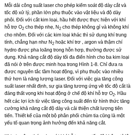
Mỗi dải công suất laser cho phép kiểm soát độ dày cắt và
tốc độ xử lý, phần lớn phụ thuộc vào vật liệu và độ dày
phôi. Đối với cắt kim loại, hầu hết được thực hiện với khí
hỗ trợ O
cho thép nhẹ, N
cho thép không gỉ và không khí
2
2
cho nhôm. Đối với các kim loại khác thì sử dụng khí trung
tính, chẳng hạn như N
hoặc khí trơ , argon và thậm chí
2
hydro được pha loãng trong hỗn hợp, thường được sử
dụng. Khả năng cắt độ dày tối đa điển hình cho ba kim loại
đã nói ở trên được minh họa trong Hình 1-8. Chỉ đưa ra
được nguyên tắc tầm hoạt động, vì phụ thuộc vào nhiều
thứ hơn là năng lượng laser. Đối với việc gia tăng công
suất laser nhất định, sự gia tăng tương ứng về tốc độ cắt là
đáng thất vọng khi hoạt động ở chế độ khí hỗ trợ O
. Hầu
2
hết các lợi ích từ việc tăng công suất đến từ hình thức tăng
cường khả năng cắt độ dày và cải thiện chất lượng tiên
tiến. Thiết kế của một bộ phân phối chùm tia cũng là một
yếu tố quan trọng ảnh hưởng đến khả năng cắt.