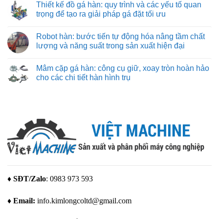
hãng
Thiết kế đồ gá hàn: quy trình và các yếu tố quan
cắt
bình
máy
chuẩn
luận
trọng để tạo ra giải pháp gá đặt tối ưu
in
xác
ở
3D
Máy
Không
Bambu
in
có
Lab
Robot hàn: bước tiến tự động hóa nâng tầm chất
3d
bình
giá
luận
lượng và năng suất trong sản xuất hiện đại
rẻ
ở
–
Thiết
Không
giải
kế
có
Mâm cặp gá hàn: công cụ giữ, xoay tròn hoàn hảo
pháp
đồ
bình
tạo
gá
luận
cho các chi tiết hàn hình trụ
mẫu
hàn:
ở
tuyệt
quy
Robot
Không
vời
trình
hàn:
có
cho
và
bước
bình
mọi
các
tiến
luận
nhu
yếu
tự
ở
cầu
tố
động
Mâm
quan
hóa
cặp
trọng
nâng
gá
để
tầm
hàn:
tạo
chất
công
ra
lượng
cụ
giải
và
giữ,
pháp
năng
xoay
gá
suất
tròn
đặt
trong
hoàn
♦ SĐT/Zalo
: 0983 973 593
tối
sản
hảo
ưu
xuất
cho
hiện
các
♦ Email:
info.kimlongcoltd@gmail.com
đại
chi
tiết
hàn