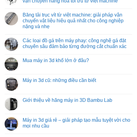
vận chuyển hàng hóa tối ưu từ việt machine
tiết
tối
giải
ở
kiệm
ưu
pháp
Băng
Không
cho
tối
tải
có
Băng tải trục vít từ việt machine: giải pháp vận
môi
ưu
con
bình
trường
hóa
lăn
luận
chuyển vật liệu hiệu quả nhất cho công nghiệp
nhiệt
quy
tự
ở
nặng và nhẹ
độ
trình
do:
Băng
cao
đóng
giải
tải
Không
hàng
pháp
con
có
xe
vận
lăn
Các loại đồ gá trên máy phay: công nghệ gá đặt
bình
tải
chuyển
truyền
luận
chuyên sâu đảm bảo từng đường cắt chuẩn xác
hàng
động
ở
hóa
bằng
Băng
Không
tiết
xích:
tải
có
kiệm
giải
Mua máy in 3d khổ lớn ở đâu?
trục
bình
và
pháp
vít
luận
hiệu
vận
Không
từ
ở
quả
chuyển
có
việt
Các
hàng
bình
machine:
loại
hóa
luận
Máy in 3d cũ: những điều cần biết
giải
đồ
tối
ở
pháp
gá
ưu
Mua
Không
vận
trên
từ
máy
có
chuyển
máy
việt
in
bình
vật
phay:
machine
3d
luận
Giới thiệu về hãng máy in 3D Bambu Lab
liệu
công
khổ
ở
hiệu
nghệ
lớn
Máy
Không
quả
gá
ở
in
có
nhất
đặt
đâu?
3d
bình
cho
chuyên
cũ:
luận
Máy in 3d giá rẻ – giải pháp tạo mẫu tuyệt vời cho
công
sâu
những
ở
nghiệp
đảm
mọi nhu cầu
điều
Giới
nặng
bảo
cần
thiệu
và
từng
Không
biết
về
nhẹ
đường
có