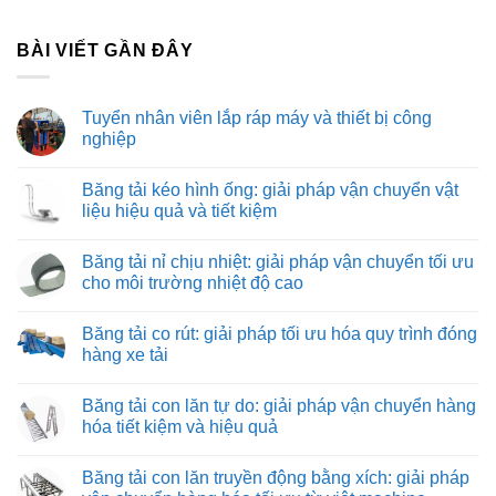
BÀI VIẾT GẦN ĐÂY
Tuyển nhân viên lắp ráp máy và thiết bị công
nghiệp
Không
có
Băng tải kéo hình ống: giải pháp vận chuyển vật
bình
luận
liệu hiệu quả và tiết kiệm
ở
Tuyển
Không
nhân
có
Băng tải nỉ chịu nhiệt: giải pháp vận chuyển tối ưu
viên
bình
lắp
luận
cho môi trường nhiệt độ cao
ráp
ở
máy
Băng
Không
và
tải
có
Băng tải co rút: giải pháp tối ưu hóa quy trình đóng
thiết
kéo
bình
bị
hình
luận
hàng xe tải
công
ống:
ở
nghiệp
giải
Băng
Không
pháp
tải
có
Băng tải con lăn tự do: giải pháp vận chuyển hàng
vận
nỉ
bình
chuyển
chịu
luận
hóa tiết kiệm và hiệu quả
vật
nhiệt:
ở
liệu
giải
Băng
Không
hiệu
pháp
tải
có
Băng tải con lăn truyền động bằng xích: giải pháp
quả
vận
co
bình
và
chuyển
rút:
luận