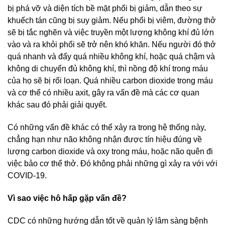
bị phá vỡ và diện tích bề mặt phổi bị giảm, dẫn theo sự
khuếch tán cũng bị suy giảm. Nếu phổi bị viêm, đường thở
sẽ bị tắc nghẽn và việc truyền một lượng không khí đủ lớn
vào và ra khỏi phổi sẽ trở nên khó khăn. Nếu người đó thở
quá nhanh và đẩy quá nhiều không khí, hoặc quá chậm và
không di chuyển đủ không khí, thì nồng độ khí trong máu
của họ sẽ bị rối loạn. Quá nhiều carbon dioxide trong máu
và cơ thể có nhiều axit, gây ra vấn đề mà các cơ quan
khác sau đó phải giải quyết.
Có những vấn đề khác có thể xảy ra trong hệ thống này,
chẳng hạn như não không nhận được tín hiệu đúng về
lượng carbon dioxide và oxy trong máu, hoặc não quên đi
việc bảo cơ thể thở. Đó không phải những gì xảy ra với với
COVID-19.
Vì sao việc hô hấp gặp vấn đề?
CDC có những hướng dẫn tốt về quản lý lâm sàng bệnh