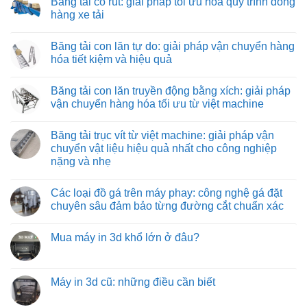
Băng tải co rút: giải pháp tối ưu hóa quy trình đóng
thiết
kéo
bình
bị
hình
luận
hàng xe tải
công
ống:
ở
nghiệp
giải
Băng
Không
pháp
tải
có
Băng tải con lăn tự do: giải pháp vận chuyển hàng
vận
nỉ
bình
chuyển
chịu
luận
hóa tiết kiệm và hiệu quả
vật
nhiệt:
ở
liệu
giải
Băng
Không
hiệu
pháp
tải
có
Băng tải con lăn truyền động bằng xích: giải pháp
quả
vận
co
bình
và
chuyển
rút:
luận
vận chuyển hàng hóa tối ưu từ việt machine
tiết
tối
giải
ở
kiệm
ưu
pháp
Băng
Không
cho
tối
tải
có
Băng tải trục vít từ việt machine: giải pháp vận
môi
ưu
con
bình
trường
hóa
lăn
luận
chuyển vật liệu hiệu quả nhất cho công nghiệp
nhiệt
quy
tự
ở
nặng và nhẹ
độ
trình
do:
Băng
cao
đóng
giải
tải
Không
hàng
pháp
con
có
xe
vận
lăn
Các loại đồ gá trên máy phay: công nghệ gá đặt
bình
tải
chuyển
truyền
luận
chuyên sâu đảm bảo từng đường cắt chuẩn xác
hàng
động
ở
hóa
bằng
Băng
Không
tiết
xích:
tải
có
kiệm
giải
Mua máy in 3d khổ lớn ở đâu?
trục
bình
và
pháp
vít
luận
hiệu
vận
Không
từ
ở
quả
chuyển
có
việt
Các
hàng
bình
machine:
loại
hóa
luận
Máy in 3d cũ: những điều cần biết
giải
đồ
tối
ở
pháp
gá
ưu
Mua
Không
vận
trên
từ
máy
có