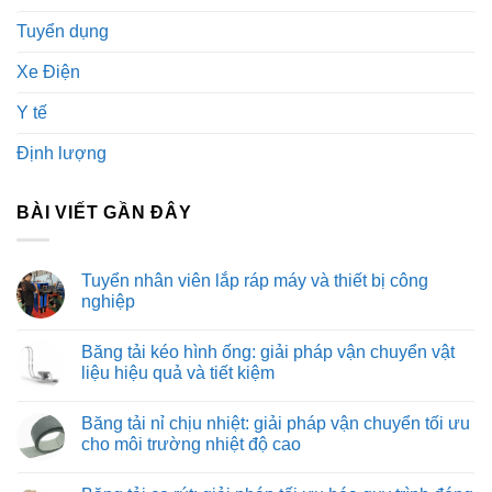
Tuyển dụng
Xe Điện
Y tế
Định lượng
BÀI VIẾT GẦN ĐÂY
Tuyển nhân viên lắp ráp máy và thiết bị công
nghiệp
Không
có
Băng tải kéo hình ống: giải pháp vận chuyển vật
bình
luận
liệu hiệu quả và tiết kiệm
ở
Tuyển
Không
nhân
có
Băng tải nỉ chịu nhiệt: giải pháp vận chuyển tối ưu
viên
bình
lắp
luận
cho môi trường nhiệt độ cao
ráp
ở
máy
Băng
Không
và
tải
có