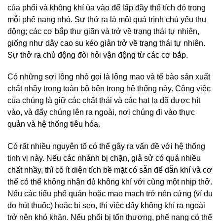
của phổi và không khí ùa vào để lấp đầy thể tích đó trong
mỗi phế nang nhỏ. Sự thở ra là một quá trình chủ yếu thụ
động; các cơ bắp thư giãn và trở về trạng thái tự nhiên,
giống như dây cao su kéo giản trở về trạng thái tự nhiên.
Sự thở ra chủ động đòi hỏi vận động từ các cơ bắp.
Có những sợi lông nhỏ gọi là lông mao và tế bào sản xuất
chất nhầy trong toàn bộ bên trong hệ thống này. Công việc
của chúng là giữ các chất thải và các hạt lạ đã được hít
vào, và đẩy chúng lên ra ngoài, nơi chúng đi vào thực
quản và hệ thống tiêu hóa.
Có rất nhiều nguyên tố có thể gây ra vấn đề với hệ thống
tinh vi này. Nếu các nhánh bị chặn, giả sử có quá nhiều
chất nhầy, thì có ít diện tích bề mặt có sẵn để dẫn khí và cơ
thể có thể không nhận đủ không khí với cùng một nhịp thở.
Nếu các tiểu phế quản hoặc mao mạch trở nên cứng (ví dụ
do hút thuốc) hoặc bị sẹo, thì việc đẩy không khí ra ngoài
trở nên khó khăn. Nếu phổi bị tổn thương, phế nang có thể