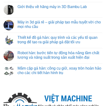
chuyển
máy
việt
in
bình
vật
phay:
machine
3d
luận
Giới thiệu về hãng máy in 3D Bambu Lab
liệu
công
khổ
ở
hiệu
nghệ
lớn
Máy
Không
quả
gá
ở
in
có
nhất
đặt
đâu?
3d
bình
cho
chuyên
cũ:
luận
Máy in 3d giá rẻ – giải pháp tạo mẫu tuyệt vời cho
công
sâu
những
ở
nghiệp
đảm
mọi nhu cầu
điều
Giới
nặng
bảo
cần
thiệu
và
từng
Không
biết
về
nhẹ
đường
có
hãng
Thiết kế đồ gá hàn: quy trình và các yếu tố quan
cắt
bình
máy
chuẩn
luận
trọng để tạo ra giải pháp gá đặt tối ưu
in
xác
ở
3D
Máy
Không
Bambu
in
có
Lab
Robot hàn: bước tiến tự động hóa nâng tầm chất
3d
bình
giá
luận
lượng và năng suất trong sản xuất hiện đại
rẻ
ở
–
Thiết
Không
giải
kế
có
Mâm cặp gá hàn: công cụ giữ, xoay tròn hoàn hảo
pháp
đồ
bình
tạo
gá
luận
cho các chi tiết hàn hình trụ
mẫu
hàn:
ở
tuyệt
quy
Robot
Không
vời
trình
hàn:
có
cho
và
bước
bình
mọi
các
tiến
luận
nhu
yếu
tự
ở
cầu
tố
động
Mâm
quan
hóa
cặp
trọng
nâng
gá
để
tầm
hàn:
tạo
chất
công