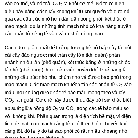
vào cơ thể, và nó thải CO­
ra khỏi cơ thể. Nó thực hiện
2
điều này bằng cách lấy không khí từ khí quyển và đưa nó
qua các cấu trúc nhỏ hơn dần dần trong phổi, kết thúc ở
mao mạch; đó là những tĩnh mạch nhỏ có khả năng truyền
các phân tử riêng lẻ vào và ra khỏi dòng máu.
Cách đơn giản nhất để tưởng tượng hệ hô hấp này là một
cái cây đảo ngược: một thân cây lớn (khí quản) phân
nhánh nhiều lần (phế quản), kết thúc bằng ở những chiếc
lá nhỏ (phế nang) thực hiện việc truyền khí. Phế nang là
những cấu trúc nhỏ như chùm nho và được bao phủ trong
mao mạch. Các mao mạch khuếch tán các phân tử O
vào
2
máu, nơi chúng được các tế bào máu mang theo và lấy
CO
ra ngoài. Cơ chế này được thúc đẩy bởi sự khác biệt
2
áp suất giữa nồng độ O
và CO
trong các tế bào máu so
2
2
với không khí. Phần quan trọng là diện tích bề mặt, vì diện
tích bề mặt mao mạch càng lớn thì thực hiện chuyển khí
càng tốt, đó là lý do tại sao phổi có rất nhiều khoang nhỏ