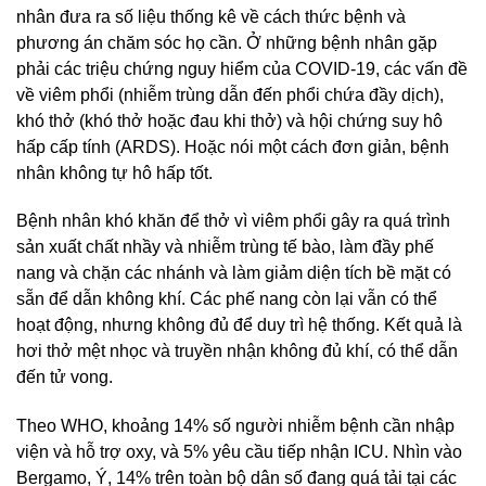
nhân đưa ra số liệu thống kê về cách thức bệnh và
phương án chăm sóc họ cần. Ở những bệnh nhân gặp
phải các triệu chứng nguy hiểm của COVID-19, các vấn đề
về viêm phổi (nhiễm trùng dẫn đến phổi chứa đầy dịch),
khó thở (khó thở hoặc đau khi thở) và hội chứng suy hô
hấp cấp tính (ARDS). Hoặc nói một cách đơn giản, bệnh
nhân không tự hô hấp tốt.
Bệnh nhân khó khăn để thở vì viêm phổi gây ra quá trình
sản xuất chất nhầy và nhiễm trùng tế bào, làm đầy phế
nang và chặn các nhánh và làm giảm diện tích bề mặt có
sẵn để dẫn không khí. Các phế nang còn lại vẫn có thể
hoạt động, nhưng không đủ để duy trì hệ thống. Kết quả là
hơi thở mệt nhọc và truyền nhận không đủ khí, có thể dẫn
đến tử vong.
Theo WHO, khoảng 14% số người nhiễm bệnh cần nhập
viện và hỗ trợ oxy, và 5% yêu cầu tiếp nhận ICU. Nhìn vào
Bergamo, Ý, 14% trên toàn bộ dân số đang quá tải tại các