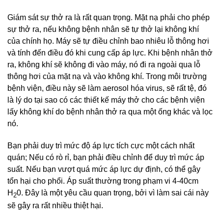
Giám sát sự thở ra là rất quan trọng. Mặt nạ phải cho phép
sự thở ra, nếu không bệnh nhân sẽ tự thở lại không khí
của chính họ. Máy sẽ tự điều chỉnh bao nhiêu lỗ thông hơi
và tính đến điều đó khi cung cấp áp lực. Khi bệnh nhân thở
ra, không khí sẽ không đi vào máy, nó đi ra ngoài qua lỗ
thông hơi của mặt nạ và vào không khí. Trong môi trường
bệnh viện, điều này sẽ làm aerosol hóa virus, sẽ rất tệ, đó
là lý do tại sao có các thiết kế máy thở cho các bệnh viện
lấy không khí do bệnh nhân thở ra qua một ống khác và lọc
nó.
Bạn phải duy trì mức độ áp lực tích cực một cách nhất
quán; Nếu có rò rỉ, bạn phải điều chỉnh để duy trì mức áp
suất. Nếu bạn vượt quá mức áp lực dự định, có thể gây
tổn hại cho phổi. Áp suất thường trong phạm vi 4-40cm
H
0. Đây là một yêu cầu quan trọng, bởi vì làm sai cái này
2
sẽ gây ra rất nhiều thiệt hại.