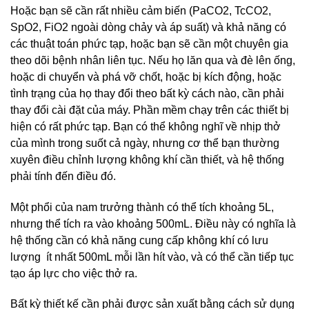
Hoặc bạn sẽ cần rất nhiều cảm biến (PaCO2, TcCO2,
SpO2, FiO2 ngoài dòng chảy và áp suất) và khả năng có
các thuật toán phức tạp, hoặc bạn sẽ cần một chuyên gia
theo dõi bệnh nhân liên tục. Nếu họ lăn qua và đè lên ống,
hoặc di chuyển và phá vỡ chốt, hoặc bị kích động, hoặc
tình trạng của họ thay đổi theo bất kỳ cách nào, cần phải
thay đổi cài đặt của máy. Phần mềm chạy trên các thiết bị
hiện có rất phức tạp. Bạn có thể không nghĩ về nhịp thở
của mình trong suốt cả ngày, nhưng cơ thể bạn thường
xuyên điều chỉnh lượng không khí cần thiết, và hệ thống
phải tính đến điều đó.
Một phổi của nam trưởng thành có thể tích khoảng 5L,
nhưng thể tích ra vào khoảng 500mL. Điều này có nghĩa là
hệ thống cần có khả năng cung cấp không khí có lưu
lượng ít nhất 500mL mỗi lần hít vào, và có thể cần tiếp tục
tạo áp lực cho việc thở ra.
Bất kỳ thiết kế cần phải được sản xuất bằng cách sử dụng