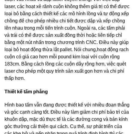
laser, các hoạt xẻ rãnh cuộn không thêm giá trị có thể được
loại bỏ bằng cách thiết kế các mô hình lồng và tự động xếp
chồng để cho phép nhiều chi tiết được dập và xếp chồng
lên nhau trong mỗi tiến trình cuộn. Ngoài ra, các tấm phải
và trái có thể được sản xuất đồng thời hoặc liên tiếp chỉ
bằng một nút nhấn trong chương trình CNC. Điều này giúp
loại bỏ hoạt động thừa lật pallet. Nói chung,hoạt động rạch
cuộn có giá cao hơn mỗi pound kim loại với cuộn rộng
183cm. Bằng cách lồng các cuộn dây rộng hơn, việc quét
laser cho phép một quy trình sản xuất gọn hơn và chi phí
thấp hơn.
Thiết kế tấm phẳng
Hình bao tấm vẫn đang được thiết kế với nhiều đoạn thẳng
và góc cạnh càng tốt. Điều này làm giảm chi phí bảo trì của
khuôn dập, mặc dù thực tế là các đường cong và bán kính
góc thường cải thiện qui cách. Cụ thể, sự phát triển của
các khe hở và nếp nhăn trong quá trình định hình thì các