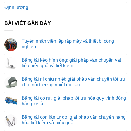
Định lượng
BÀI VIẾT GẦN ĐÂY
Tuyển nhân viên lắp ráp máy và thiết bị công
nghiệp
Không
có
Băng tải kéo hình ống: giải pháp vận chuyển vật
bình
luận
liệu hiệu quả và tiết kiệm
ở
Tuyển
Không
nhân
có
Băng tải nỉ chịu nhiệt: giải pháp vận chuyển tối ưu
viên
bình
lắp
luận
cho môi trường nhiệt độ cao
ráp
ở
máy
Băng
Không
và
tải
có
Băng tải co rút: giải pháp tối ưu hóa quy trình đóng
thiết
kéo
bình
bị
hình
luận
hàng xe tải
công
ống:
ở
nghiệp
giải
Băng
Không
pháp
tải
có
Băng tải con lăn tự do: giải pháp vận chuyển hàng
vận
nỉ
bình
chuyển
chịu
luận
hóa tiết kiệm và hiệu quả
vật
nhiệt:
ở
liệu
giải
Băng
Không