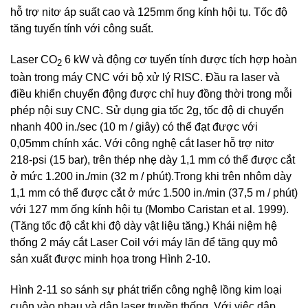
hỗ trợ nitơ áp suất cao và 125mm ống kính hội tụ. Tốc độ
tăng tuyến tính với công suất.
Laser CO
6 kW và động cơ tuyến tính được tích hợp hoàn
2
toàn trong máy CNC với bộ xử lý RISC. Đầu ra laser và
điều khiển chuyển động được chỉ huy đồng thời trong mỗi
phép nội suy CNC. Sử dụng gia tốc 2g, tốc độ di chuyển
nhanh 400 in./sec (10 m / giây) có thể đạt được với
0,05mm chính xác. Với công nghệ cắt laser hỗ trợ nitơ
218-psi (15 bar), trên thép nhẹ dày 1,1 mm có thể được cắt
ở mức 1.200 in./min (32 m / phút).Trong khi trên nhôm dày
1,1 mm có thể được cắt ở mức 1.500 in./min (37,5 m / phút)
với 127 mm ống kính hội tụ (Mombo Caristan et al. 1999).
(Tăng tốc độ cắt khi độ dày vật liệu tăng.) Khái niệm hệ
thống 2 máy cắt Laser Coil với máy lăn để tăng quy mô
sản xuất được minh họa trong Hình 2-10.
Hình 2-11 so sánh sự phát triển công nghệ lồng kim loại
cuộn vào nhau và dập laser truyền thống. Với việc dập