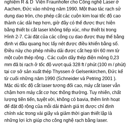
nghiệm R & D Viện Fraunhofer cho Công nghệ Laser ở
Aachen, Đức vào những năm 1990. Một thao tác rạch sử
dụng dao tròn, cho phép cắt các cuộn kim loại tốc độ cao
thành các dải hẹp hơn, giờ đây có thể được thực hiện
bằng thiết bị cắt laser không tiếp xúc, như thiết bị trong
Hình 2-7. Cài đặt của các công cụ dao được thay thế bằng
định vị đầu quang học lấy nét được điều khiển bằng số.
Điều này cho phép nhiều dải được cắt hẹp tới 60 mm từ
một cuộn thép rộng . Các cuộn dây thép điện mỏng 0,23
mm đã bị rạch ở tốc độ vượt quá 328 ft / phút (100 m / phút)
tại cơ sở sản xuất thép Thyssen ở Gelsenkirchen, Đức kể
từ cuối những năm 1990 (Schneider và Petring 2001 ).
Mặc dù tốc độ cắt laser tương đối cao, máy cắt laser vẫn
chậm hơn máy cắt cơ học thông thường. Tuy nhiên, chất
lượng tiên tiến, tuyệt vời, không có bavia, thêm linh hoạt
để đặt độ rộng của mỗi dải thành giá trị được chỉ định
chính xác trong vài giây và giảm thời gian thiết lập là
những lợi ích giúp cho công nghệ rạch bằng laser.