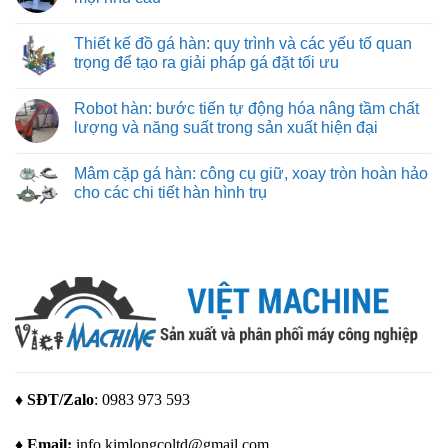
nặng
bảo
cần
thiệu
và
từng
Không
biết
về
nhẹ
đường
có
hãng
Thiết kế đồ gá hàn: quy trình và các yếu tố quan
cắt
bình
máy
chuẩn
luận
trọng để tạo ra giải pháp gá đặt tối ưu
in
xác
ở
3D
Máy
Không
Bambu
in
có
Lab
Robot hàn: bước tiến tự động hóa nâng tầm chất
3d
bình
giá
luận
lượng và năng suất trong sản xuất hiện đại
rẻ
ở
–
Thiết
Không
giải
kế
có
Mâm cặp gá hàn: công cụ giữ, xoay tròn hoàn hảo
pháp
đồ
bình
tạo
gá
luận
cho các chi tiết hàn hình trụ
mẫu
hàn:
ở
tuyệt
quy
Robot
Không
vời
trình
hàn:
có
cho
và
bước
bình
mọi
các
tiến
luận
nhu
yếu
tự
ở
cầu
tố
động
Mâm
quan
hóa
cặp
trọng
nâng
gá
để
tầm
hàn:
tạo
chất
công
ra
lượng
cụ
giải
và
giữ,
pháp
năng
xoay
gá
suất
tròn
đặt
trong
hoàn
♦ SĐT/Zalo
: 0983 973 593
tối
sản
hảo
ưu
xuất
cho
hiện
các
♦ Email:
info.kimlongcoltd@gmail.com
đại
chi