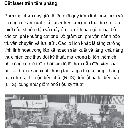
Cắt laser trên tấm phẳng
Phương pháp này giới thiệu một quy trình linh hoạt hơn và
ít công cụ sản xuất. Cắt laser trên tấm giúp loại bỏ sự cần
thiết của khuôn dập và máy ép. Lợi ích bao gồm loại bỏ
các chi phí khuông cắt phôi và giảm chi phí vận hành bảo
trì, vận chuyển và lưu trữ . Các lợi ích khác là tăng cường
tính linh hoạt trong lập kế hoạch sản xuất và tăng khả năng
thực hiện các thay đổi kỹ thuật mà không bị tốn thêm chi
phí công cụ mới. Cơ hội làm tổ tốt hơn dẫn đến việc loại
bỏ các bước sản xuất không tạo ra giá trị gia tăng, chẳng
hạn như rạch cuộn bên phải (RHS) đến lật pallet bên trái
(LHS), cũng như giảm phế liệu kỹ thuật.