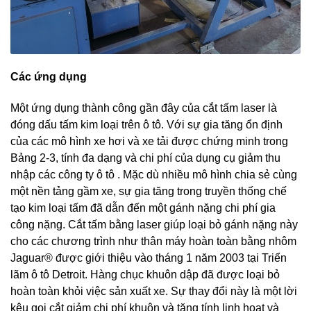
Các ứng dụng
Một ứng dụng thành công gần đây của cắt tấm laser là
đóng dấu tấm kim loại trên ô tô. Với sự gia tăng ổn định
của các mô hình xe hơi và xe tải được chứng minh trong
Bảng 2-3, tính đa dạng và chi phí của dụng cụ giảm thu
nhập các công ty ô tô . Mặc dù nhiều mô hình chia sẻ cùng
một nền tảng gầm xe, sự gia tăng trong truyền thống chế
tạo kim loại tấm đã dẫn đến một gánh nặng chi phí gia
công nặng. Cắt tấm bằng laser giúp loại bỏ gánh nặng này
cho các chương trình như thân máy hoàn toàn bằng nhôm
Jaguar® được giới thiệu vào tháng 1 năm 2003 tại Triển
lãm ô tô Detroit. Hàng chục khuôn dập đã được loại bỏ
hoàn toàn khỏi việc sản xuất xe. Sự thay đổi này là một lời
kêu gọi cắt giảm chi phí khuôn và tăng tính linh hoạt và