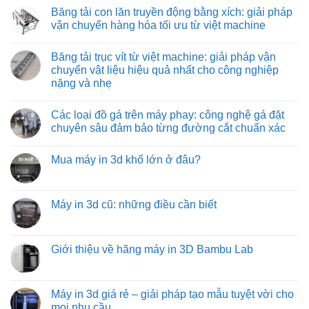
hiệu
pháp
tải
có
Băng tải con lăn truyền động bằng xích: giải pháp
quả
vận
co
bình
và
chuyển
rút:
luận
vận chuyển hàng hóa tối ưu từ việt machine
tiết
tối
giải
ở
kiệm
ưu
pháp
Băng
Không
cho
tối
tải
có
Băng tải trục vít từ việt machine: giải pháp vận
môi
ưu
con
bình
trường
hóa
lăn
luận
chuyển vật liệu hiệu quả nhất cho công nghiệp
nhiệt
quy
tự
ở
nặng và nhẹ
độ
trình
do:
Băng
cao
đóng
giải
tải
Không
hàng
pháp
con
có
xe
vận
lăn
Các loại đồ gá trên máy phay: công nghệ gá đặt
bình
tải
chuyển
truyền
luận
chuyên sâu đảm bảo từng đường cắt chuẩn xác
hàng
động
ở
hóa
bằng
Băng
Không
tiết
xích:
tải
có
kiệm
giải
Mua máy in 3d khổ lớn ở đâu?
trục
bình
và
pháp
vít
luận
hiệu
vận
Không
từ
ở
quả
chuyển
có
việt
Các
hàng
bình
machine:
loại
hóa
luận
Máy in 3d cũ: những điều cần biết
giải
đồ
tối
ở
pháp
gá
ưu
Mua
Không
vận
trên
từ
máy
có
chuyển
máy
việt
in
bình
vật
phay:
machine
3d
luận
Giới thiệu về hãng máy in 3D Bambu Lab
liệu
công
khổ
ở
hiệu
nghệ
lớn
Máy
Không
quả
gá
ở
in
có
nhất
đặt
đâu?
3d
bình
cho
chuyên
cũ:
luận
Máy in 3d giá rẻ – giải pháp tạo mẫu tuyệt vời cho
công
sâu
những
ở
nghiệp
đảm
mọi nhu cầu
điều
Giới