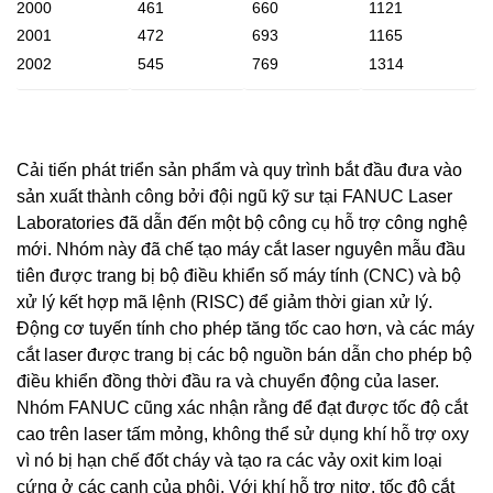
2000
461
660
1121
2001
472
693
1165
2002
545
769
1314
Cải tiến phát triển sản phẩm và quy trình bắt đầu đưa vào
sản xuất thành công bởi đội ngũ kỹ sư tại FANUC Laser
Laboratories đã dẫn đến một bộ công cụ hỗ trợ công nghệ
mới. Nhóm này đã chế tạo máy cắt laser nguyên mẫu đầu
tiên được trang bị bộ điều khiển số máy tính (CNC) và bộ
xử lý kết hợp mã lệnh (RISC) để giảm thời gian xử lý.
Động cơ tuyến tính cho phép tăng tốc cao hơn, và các máy
cắt laser được trang bị các bộ nguồn bán dẫn cho phép bộ
điều khiển đồng thời đầu ra và chuyển động của laser.
Nhóm FANUC cũng xác nhận rằng để đạt được tốc độ cắt
cao trên laser tấm mỏng, không thể sử dụng khí hỗ trợ oxy
vì nó bị hạn chế đốt cháy và tạo ra các vảy oxit kim loại
cứng ở các cạnh của phôi. Với khí hỗ trợ nitơ, tốc độ cắt