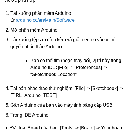
thước phù hợp.
Tải xuống phần mềm Arduino
từ
arduino.cc/en/Main/Software
Mở phần mềm Arduino.
Tải xuống tệp zip đính kèm và giải nén nó vào vị trí
quyển phác thảo Arduino.
Bạn có thể tìm (hoặc thay đổi) vị trí này trong
Arduino IDE: [File] -> [Preferences] ->
“Sketchbook Location”.
Tải bản phác thảo thử nghiệm: [File] -> [Sketchbook] ->
[TIRL_Arduino_TEST]
Gắn Arduino của bạn vào máy tính bằng cáp USB.
Trong IDE Arduino:
Đặt loại Board của bạn: [Tools] -> [Board] -> Your board