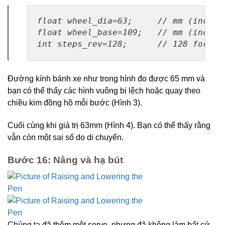
float wheel_dia=63;     // mm (increas
float wheel_base=109;   // mm (increas
int steps_rev=128;      // 128 for 16
Đường kính bánh xe như trong hình đo được 65 mm và
bạn có thể thấy các hình vuông bị lệch hoặc quay theo
chiều kim đồng hồ mỗi bước (Hình 3).
Cuối cùng khi giá trị 63mm (Hình 4). Bạn có thể thấy rằng
vẫn còn một sai số do di chuyển.
Bước 16: Nâng và hạ bút
Chúng ta đã thêm một servo, nhưng đã không làm bất cứ