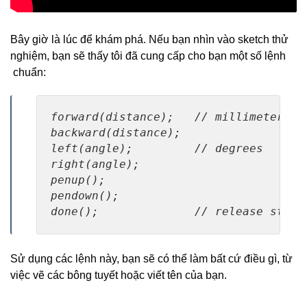
Bây giờ là lúc để khám phá. Nếu bạn nhìn vào sketch thử
nghiệm, bạn sẽ thấy tôi đã cung cấp cho bạn một số lệnh
chuẩn:
forward(distance);   // millimeters

backward(distance);

left(angle);         // degrees

right(angle);

penup();

pendown();

done();              // release stepp
Sử dụng các lệnh này, bạn sẽ có thể làm bất cứ điều gì, từ
việc vẽ các bông tuyết hoặc viết tên của bạn.