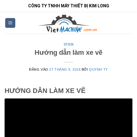
Bỏ
CÔNG TY TNHH MÁY THIẾT BỊ KIM LONG
qua
nội
dung
STEM
Hướng dẫn làm xe vẽ
ĐĂNG VÀO
27 THÁNG 9, 2018
BỞI
QUYNH TY
HƯỚNG DẪN LÀM XE VẼ