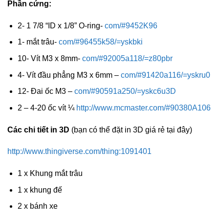
Phần cứng:
2- 1 7/8 “ID x 1/8” O-ring-
com/#9452K96
1- mắt trâu-
com/#96455k58/=yskbki
10- Vít M3 x 8mm-
com/#92005a118/=z80pbr
4- Vít đầu phẳng M3 x 6mm –
com/#91420a116/=yskru0
12- Đai ốc M3 –
com/#90591a250/=yskc6u3D
2 – 4-20 ốc vít ¼
http://www.mcmaster.com/#90380A106
Các chi tiết in 3D
(bạn có thể đặt in 3D giá rẻ tại đây)
http://www.thingiverse.com/thing:1091401
1 x Khung mắt trâu
1 x khung đế
2 x bánh xe