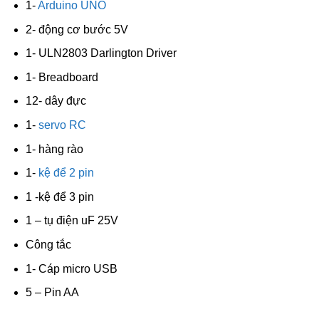
1-
Arduino UNO
2- động cơ bước 5V
1- ULN2803 Darlington Driver
1- Breadboard
12- dây đực
1-
servo RC
1- hàng rào
1-
kệ để 2 pin
1 -kệ để 3 pin
1 – tụ điện uF 25V
Công tắc
1- Cáp micro USB
5 – Pin AA