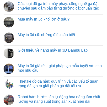
có
xe
vận
lăn
Các loại đồ gá trên máy phay: công nghệ gá đặt
bình
tải
chuyển
truyền
luận
chuyên sâu đảm bảo từng đường cắt chuẩn xác
hàng
động
ở
hóa
bằng
Băng
Không
tiết
xích:
tải
có
kiệm
giải
Mua máy in 3d khổ lớn ở đâu?
trục
bình
và
pháp
vít
luận
hiệu
vận
Không
từ
ở
quả
chuyển
có
việt
Các
hàng
bình
machine:
loại
hóa
luận
Máy in 3d cũ: những điều cần biết
giải
đồ
tối
ở
pháp
gá
ưu
Mua
Không
vận
trên
từ
máy
có
chuyển
máy
việt
in
bình
vật
phay:
machine
3d
luận
Giới thiệu về hãng máy in 3D Bambu Lab
liệu
công
khổ
ở
hiệu
nghệ
lớn
Máy
Không
quả
gá
ở
in
có
nhất
đặt
đâu?
3d
bình
cho
chuyên
cũ:
luận
Máy in 3d giá rẻ – giải pháp tạo mẫu tuyệt vời cho
công
sâu
những
ở
nghiệp
đảm
mọi nhu cầu
điều
Giới
nặng
bảo
cần
thiệu
và
từng
Không
biết
về
nhẹ
đường
có
hãng
Thiết kế đồ gá hàn: quy trình và các yếu tố quan
cắt
bình
máy
chuẩn
luận
trọng để tạo ra giải pháp gá đặt tối ưu
in
xác
ở
3D
Máy
Không
Bambu
in
có
Lab
Robot hàn: bước tiến tự động hóa nâng tầm chất
3d
bình
giá
luận
lượng và năng suất trong sản xuất hiện đại
rẻ
ở
–
Thiết
Không