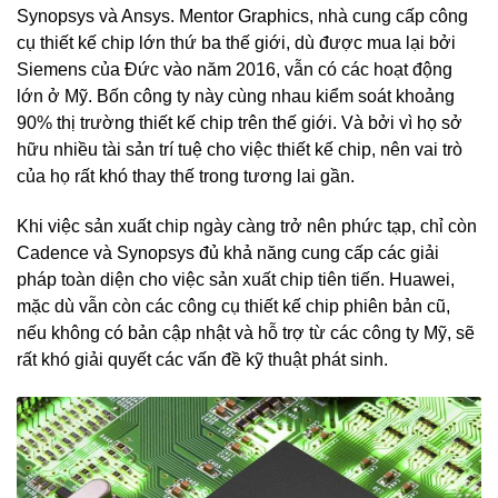
Synopsys và Ansys. Mentor Graphics, nhà cung cấp công
cụ thiết kế chip lớn thứ ba thế giới, dù được mua lại bởi
Siemens của Đức vào năm 2016, vẫn có các hoạt động
lớn ở Mỹ. Bốn công ty này cùng nhau kiểm soát khoảng
90% thị trường thiết kế chip trên thế giới. Và bởi vì họ sở
hữu nhiều tài sản trí tuệ cho việc thiết kế chip, nên vai trò
của họ rất khó thay thế trong tương lai gần.
Khi việc sản xuất chip ngày càng trở nên phức tạp, chỉ còn
Cadence và Synopsys đủ khả năng cung cấp các giải
pháp toàn diện cho việc sản xuất chip tiên tiến. Huawei,
mặc dù vẫn còn các công cụ thiết kế chip phiên bản cũ,
nếu không có bản cập nhật và hỗ trợ từ các công ty Mỹ, sẽ
rất khó giải quyết các vấn đề kỹ thuật phát sinh.