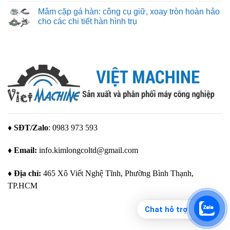
giải
kế
có
Mâm cặp gá hàn: công cụ giữ, xoay tròn hoàn hảo
pháp
đồ
bình
tạo
gá
luận
cho các chi tiết hàn hình trụ
mẫu
hàn:
ở
tuyệt
quy
Robot
Không
vời
trình
hàn:
có
cho
và
bước
bình
mọi
các
tiến
luận
nhu
yếu
tự
ở
cầu
tố
động
Mâm
quan
hóa
cặp
trọng
nâng
gá
để
tầm
hàn:
tạo
chất
công
ra
lượng
cụ
giải
và
giữ,
pháp
năng
xoay
gá
suất
tròn
đặt
trong
hoàn
♦ SĐT/Zalo
: 0983 973 593
tối
sản
hảo
ưu
xuất
cho
hiện
các
♦ Email:
info.kimlongcoltd@gmail.com
đại
chi
tiết
hàn
hình
♦ Địa chỉ:
465 Xô Viết Nghệ Tĩnh, Phường Bình Thạnh,
trụ
TP.HCM
Chat hỗ trợ