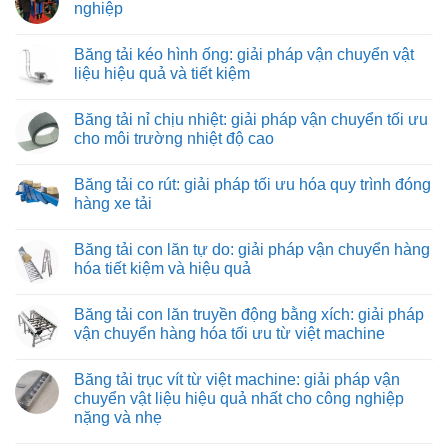
nghiệp
Không
có
Băng tải kéo hình ống: giải pháp vận chuyển vật
bình
luận
liệu hiệu quả và tiết kiệm
ở
Tuyển
Không
nhân
có
Băng tải nỉ chịu nhiệt: giải pháp vận chuyển tối ưu
viên
bình
lắp
luận
cho môi trường nhiệt độ cao
ráp
ở
máy
Băng
Không
và
tải
có
Băng tải co rút: giải pháp tối ưu hóa quy trình đóng
thiết
kéo
bình
bị
hình
luận
hàng xe tải
công
ống:
ở
nghiệp
giải
Băng
Không
pháp
tải
có
Băng tải con lăn tự do: giải pháp vận chuyển hàng
vận
nỉ
bình
chuyển
chịu
luận
hóa tiết kiệm và hiệu quả
vật
nhiệt:
ở
liệu
giải
Băng
Không
hiệu
pháp
tải
có
Băng tải con lăn truyền động bằng xích: giải pháp
quả
vận
co
bình
và
chuyển
rút:
luận
vận chuyển hàng hóa tối ưu từ việt machine
tiết
tối
giải
ở
kiệm
ưu
pháp
Băng
Không
cho
tối
tải
có
Băng tải trục vít từ việt machine: giải pháp vận
môi
ưu
con
bình
trường
hóa
lăn
luận
chuyển vật liệu hiệu quả nhất cho công nghiệp
nhiệt
quy
tự
ở
nặng và nhẹ
độ
trình
do:
Băng
cao
đóng
giải
tải
Không
hàng
pháp
con