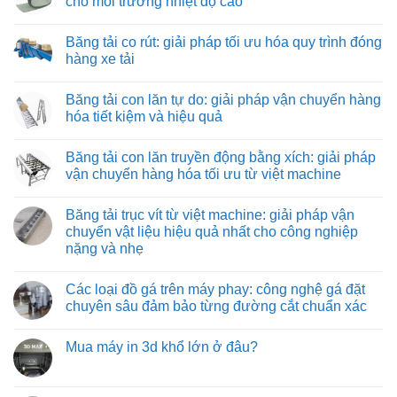
cho môi trường nhiệt độ cao
ráp
ở
máy
Băng
Không
và
tải
có
Băng tải co rút: giải pháp tối ưu hóa quy trình đóng
thiết
kéo
bình
bị
hình
luận
hàng xe tải
công
ống:
ở
nghiệp
giải
Băng
Không
pháp
tải
có
Băng tải con lăn tự do: giải pháp vận chuyển hàng
vận
nỉ
bình
chuyển
chịu
luận
hóa tiết kiệm và hiệu quả
vật
nhiệt:
ở
liệu
giải
Băng
Không
hiệu
pháp
tải
có
Băng tải con lăn truyền động bằng xích: giải pháp
quả
vận
co
bình
và
chuyển
rút:
luận
vận chuyển hàng hóa tối ưu từ việt machine
tiết
tối
giải
ở
kiệm
ưu
pháp
Băng
Không
cho
tối
tải
có
Băng tải trục vít từ việt machine: giải pháp vận
môi
ưu
con
bình
trường
hóa
lăn
luận
chuyển vật liệu hiệu quả nhất cho công nghiệp
nhiệt
quy
tự
ở
nặng và nhẹ
độ
trình
do:
Băng
cao
đóng
giải
tải
Không
hàng
pháp
con
có
xe
vận
lăn
Các loại đồ gá trên máy phay: công nghệ gá đặt
bình
tải
chuyển
truyền
luận
chuyên sâu đảm bảo từng đường cắt chuẩn xác
hàng
động
ở
hóa
bằng
Băng
Không
tiết
xích:
tải
có
kiệm
giải
Mua máy in 3d khổ lớn ở đâu?
trục
bình
và
pháp
vít
luận
hiệu
vận
Không
từ
ở
quả
chuyển
có
việt
Các
hàng
bình
machine:
loại