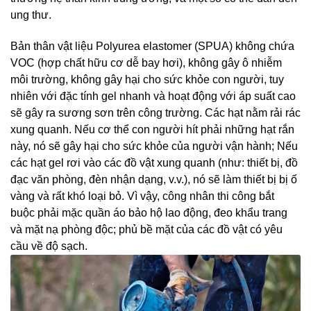
ung thư.
Bản thân vật liệu Polyurea elastomer (SPUA) không chứa
VOC (hợp chất hữu cơ dễ bay hơi), không gây ô nhiễm
môi trường, không gây hại cho sức khỏe con người, tuy
nhiên với đặc tính gel nhanh và hoạt động với áp suất cao
sẽ gây ra sương sơn trên công trường. Các hạt nằm rải rác
xung quanh. Nếu cơ thể con người hít phải những hạt rắn
này, nó sẽ gây hại cho sức khỏe của người vận hành; Nếu
các hạt gel rơi vào các đồ vật xung quanh (như: thiết bị, đồ
đạc văn phòng, đèn nhận dạng, v.v.), nó sẽ làm thiết bị bị ố
vàng và rất khó loại bỏ. Vì vậy, công nhân thi công bắt
buộc phải mặc quần áo bảo hộ lao động, đeo khẩu trang
và mặt nạ phòng độc; phủ bề mặt của các đồ vật có yêu
cầu về độ sạch.