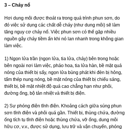
3 – Cháy nổ
Hơi dung môi được thoát ra trong quá trình phun sơn, do
đó việc sử dụng các chất dễ cháy (như dung môi) sẽ làm
tăng nguy cơ cháy nổ. Việc phun sơn có thể gặp nhiều
nguồn gây cháy tiềm ẩn khi nó lan nhanh trong không gian
làm việc.
1) Ngọn lửa trần (ngọn lửa, tia lửa, cháy) bên trong hoặc
bên ngoài nơi làm việc, pháo hoa, tia lửa hàn, bề mặt quá
nóng của thiết bị sấy, ngọn lửa bùng phát khi đèn bị hỏng,
tấm thép nung nóng, bề mặt nóng của thiết bị chiếu sáng,
thiết bị, bề mặt nhiệt độ quá cao chẳng hạn như phôi,
đường ống, bộ tản nhiệt và thiết bị điện.
2) Sự phóng điện tĩnh điện. Khoảng cách giữa súng phun
sơn tĩnh điện và phôi quá gần. Thiết bị, thùng chứa, đường
ống tích tụ tĩnh điện hoặc thùng chứa, vỡ ống, dung môi
hữu cơ, v.v., được sử dụng, lưu trữ và vận chuyển, phóng