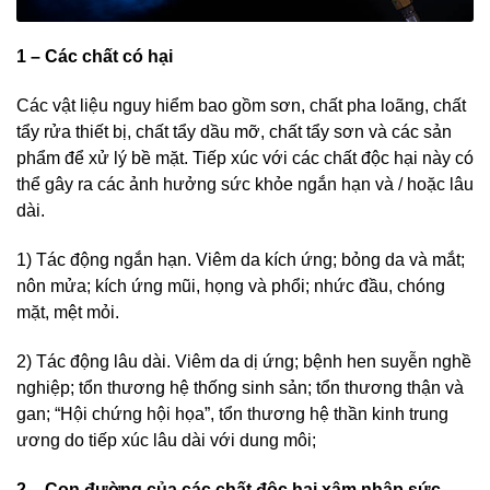
1 – Các chất có hại
Các vật liệu nguy hiểm bao gồm sơn, chất pha loãng, chất
tẩy rửa thiết bị, chất tẩy dầu mỡ, chất tẩy sơn và các sản
phẩm để xử lý bề mặt. Tiếp xúc với các chất độc hại này có
thể gây ra các ảnh hưởng sức khỏe ngắn hạn và / hoặc lâu
dài.
1) Tác động ngắn hạn. Viêm da kích ứng; bỏng da và mắt;
nôn mửa; kích ứng mũi, họng và phổi; nhức đầu, chóng
mặt, mệt mỏi.
2) Tác động lâu dài. Viêm da dị ứng; bệnh hen suyễn nghề
nghiệp; tổn thương hệ thống sinh sản; tổn thương thận và
gan; “Hội chứng hội họa”, tổn thương hệ thần kinh trung
ương do tiếp xúc lâu dài với dung môi;
2 – Con đường của các chất độc hại xâm nhập sức