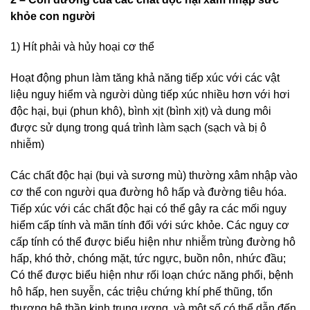
khỏe con người
1) Hít phải và hủy hoại cơ thể
Hoạt động phun làm tăng khả năng tiếp xúc với các vật
liệu nguy hiểm và người dùng tiếp xúc nhiều hơn với hơi
độc hại, bụi (phun khô), bình xịt (bình xịt) và dung môi
được sử dụng trong quá trình làm sạch (sạch và bị ô
nhiễm)
Các chất độc hại (bụi và sương mù) thường xâm nhập vào
cơ thể con người qua đường hô hấp và đường tiêu hóa.
Tiếp xúc với các chất độc hại có thể gây ra các mối nguy
hiểm cấp tính và mãn tính đối với sức khỏe. Các nguy cơ
cấp tính có thể được biểu hiện như nhiễm trùng đường hô
hấp, khó thở, chóng mặt, tức ngực, buồn nôn, nhức đầu;
Có thể được biểu hiện như rối loạn chức năng phổi, bệnh
hô hấp, hen suyễn, các triệu chứng khí phế thũng, tổn
thương hệ thần kinh trung ương, và một số có thể dẫn đến