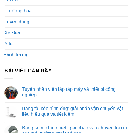
Tự động hóa
Tuyển dụng
Xe Điện
Y tế
Định lượng
BÀI VIẾT GẦN ĐÂY
Tuyển nhân viên lắp ráp máy và thiết bị công
nghiệp
Không
có
Băng tải kéo hình ống: giải pháp vận chuyển vật
bình
luận
liệu hiệu quả và tiết kiệm
ở
Tuyển
Không
nhân
có
Băng tải nỉ chịu nhiệt: giải pháp vận chuyển tối ưu
viên
bình
lắp
luận