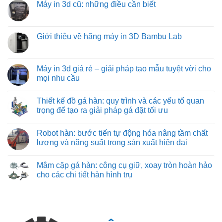
hóa
luận
Máy in 3d cũ: những điều cần biết
giải
đồ
tối
ở
pháp
gá
ưu
Mua
Không
vận
trên
từ
máy
có
chuyển
máy
việt
in
bình
vật
phay:
machine
3d
luận
Giới thiệu về hãng máy in 3D Bambu Lab
liệu
công
khổ
ở
hiệu
nghệ
lớn
Máy
Không
quả
gá
ở
in
có
nhất
đặt
đâu?
3d
bình
cho
chuyên
cũ:
luận
Máy in 3d giá rẻ – giải pháp tạo mẫu tuyệt vời cho
công
sâu
những
ở
nghiệp
đảm
mọi nhu cầu
điều
Giới
nặng
bảo
cần
thiệu
và
từng
Không
biết
về
nhẹ
đường
có
hãng
Thiết kế đồ gá hàn: quy trình và các yếu tố quan
cắt
bình
máy
chuẩn
luận
trọng để tạo ra giải pháp gá đặt tối ưu
in
xác
ở
3D
Máy
Không
Bambu
in
có
Lab
Robot hàn: bước tiến tự động hóa nâng tầm chất
3d
bình
giá
luận
lượng và năng suất trong sản xuất hiện đại
rẻ
ở
–
Thiết
Không
giải
kế
có
Mâm cặp gá hàn: công cụ giữ, xoay tròn hoàn hảo
pháp
đồ
bình
tạo
gá
luận
cho các chi tiết hàn hình trụ
mẫu
hàn:
ở
tuyệt
quy
Robot
Không
vời
trình
hàn:
có
cho
và
bước
bình
mọi
các
tiến
luận
nhu
yếu
tự
ở
cầu
tố
động
Mâm