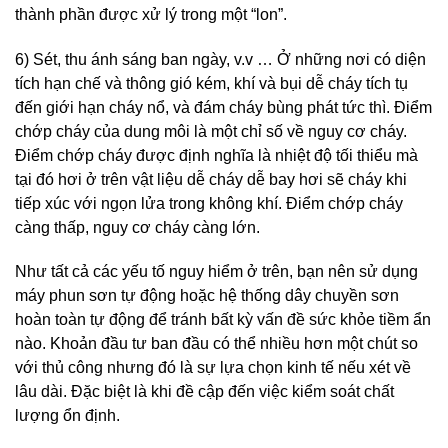
thành phần được xử lý trong một “lon”.
6) Sét, thu ánh sáng ban ngày, v.v … Ở những nơi có diện
tích hạn chế và thông gió kém, khí và bụi dễ cháy tích tụ
đến giới hạn cháy nổ, và đám cháy bùng phát tức thì. Điểm
chớp cháy của dung môi là một chỉ số về nguy cơ cháy.
Điểm chớp cháy được định nghĩa là nhiệt độ tối thiểu mà
tại đó hơi ở trên vật liệu dễ cháy dễ bay hơi sẽ cháy khi
tiếp xúc với ngọn lửa trong không khí. Điểm chớp cháy
càng thấp, nguy cơ cháy càng lớn.
Như tất cả các yếu tố nguy hiểm ở trên, bạn nên sử dụng
máy phun sơn tự động hoặc hệ thống dây chuyền sơn
hoàn toàn tự động để tránh bất kỳ vấn đề sức khỏe tiềm ẩn
nào. Khoản đầu tư ban đầu có thể nhiều hơn một chút so
với thủ công nhưng đó là sự lựa chọn kinh tế nếu xét về
lâu dài. Đặc biệt là khi đề cập đến việc kiểm soát chất
lượng ổn định.