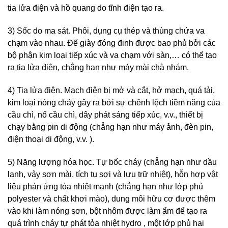
tia lửa điện và hồ quang do tĩnh điện tạo ra.
3) Sốc do ma sát. Phôi, dụng cụ thép và thùng chứa va
chạm vào nhau. Đế giày đóng đinh được bao phủ bởi các
bộ phận kim loại tiếp xúc và va chạm với sàn,… có thể tạo
ra tia lửa điện, chẳng hạn như máy mài chà nhám.
4) Tia lửa điện. Mạch điện bị mở và cắt, hở mạch, quá tải,
kim loại nóng chảy gây ra bởi sự chênh lệch tiềm năng của
cầu chì, nổ cầu chì, dây phát sáng tiếp xúc, v.v., thiết bị
chạy bằng pin di động (chẳng hạn như máy ảnh, đèn pin,
điện thoại di động, v.v. ).
5) Năng lượng hóa học. Tự bốc cháy (chẳng hạn như dầu
lanh, vảy sơn mài, tích tụ sợi và lưu trữ nhiệt), hỗn hợp vật
liệu phản ứng tỏa nhiệt mạnh (chẳng hạn như lớp phủ
polyester và chất khơi mào), dung môi hữu cơ được thêm
vào khi làm nóng sơn, bột nhôm được làm ẩm để tạo ra
quá trình cháy tự phát tỏa nhiệt hydro , một lớp phủ hai