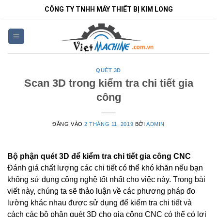
Bỏ
CÔNG TY TNHH MÁY THIẾT BỊ KIM LONG
qua
nội
dung
QUÉT 3D
Scan 3D trong kiểm tra chi tiết gia
công
ĐĂNG VÀO
2 THÁNG 11, 2019
BỞI
ADMIN
Bộ phận quét 3D để kiểm tra chi tiết gia công CNC
Đánh giá chất lượng các chi tiết có thể khó khăn nếu bạn
không sử dụng công nghệ tốt nhất cho việc này. Trong bài
viết này, chúng ta sẽ thảo luận về các phương pháp đo
lường khác nhau được sử dụng để kiểm tra chi tiết và
cách các bộ phận quét 3D cho gia công CNC có thể có lợi