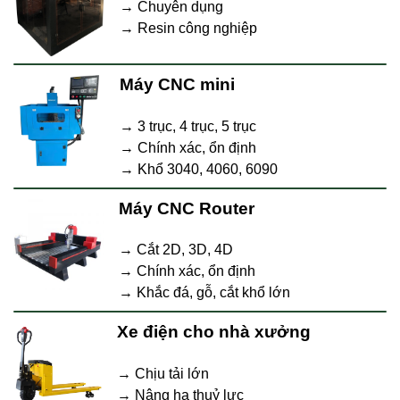
→ Chuyên dụng
→ Resin công nghiệp
Máy CNC mini
→ 3 trục, 4 trục, 5 trục
→ Chính xác, ổn định
→ Khổ 3040, 4060, 6090
Máy CNC Router
→ Cắt 2D, 3D, 4D
→ Chính xác, ổn định
→ Khắc đá, gỗ, cắt khổ lớn
Xe điện cho nhà xưởng
→ Chịu tải lớn
→ Nâng hạ thuỷ lực