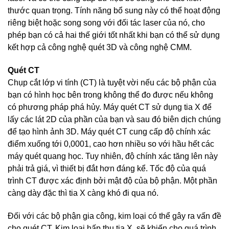
thước quan trọng. Tính năng bổ sung này có thể hoạt động
riêng biệt hoặc song song với đối tác laser của nó, cho
phép bạn có cả hai thế giới tốt nhất khi bạn có thể sử dụng
kết hợp cả công nghệ quét 3D và công nghệ CMM.
Quét CT
Chụp cắt lớp vi tính (CT) là tuyệt vời nếu các bộ phận của
bạn có hình học bên trong không thể đo được nếu không
có phương pháp phá hủy. Máy quét CT sử dụng tia X để
lấy các lát 2D của phần của bạn và sau đó biên dịch chúng
để tạo hình ảnh 3D. Máy quét CT cung cấp độ chính xác
điểm xuống tới 0,0001, cao hơn nhiều so với hầu hết các
máy quét quang học. Tuy nhiên, độ chính xác tăng lên này
phải trả giá, vì thiết bị đắt hơn đáng kể. Tốc độ của quá
trình CT được xác định bởi mật độ của bộ phận. Một phần
càng dày đặc thì tia X càng khó đi qua nó.
Đối với các bộ phận gia công, kim loại có thể gây ra vấn đề
cho quét CT. Kim loại hấp thụ tia X, sẽ khiến cho quá trình