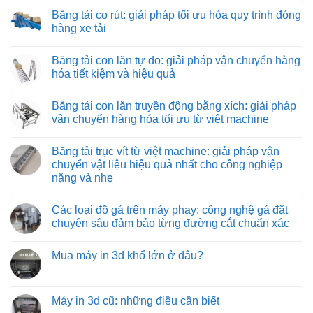
và
tải
có
Băng tải co rút: giải pháp tối ưu hóa quy trình đóng
thiết
kéo
bình
bị
hình
luận
hàng xe tải
công
ống:
ở
nghiệp
giải
Băng
Không
pháp
tải
có
Băng tải con lăn tự do: giải pháp vận chuyển hàng
vận
nỉ
bình
chuyển
chịu
luận
hóa tiết kiệm và hiệu quả
vật
nhiệt:
ở
liệu
giải
Băng
Không
hiệu
pháp
tải
có
Băng tải con lăn truyền động bằng xích: giải pháp
quả
vận
co
bình
và
chuyển
rút:
luận
vận chuyển hàng hóa tối ưu từ việt machine
tiết
tối
giải
ở
kiệm
ưu
pháp
Băng
Không
cho
tối
tải
có
Băng tải trục vít từ việt machine: giải pháp vận
môi
ưu
con
bình
trường
hóa
lăn
luận
chuyển vật liệu hiệu quả nhất cho công nghiệp
nhiệt
quy
tự
ở
nặng và nhẹ
độ
trình
do:
Băng
cao
đóng
giải
tải
Không
hàng
pháp
con
có
xe
vận
lăn
Các loại đồ gá trên máy phay: công nghệ gá đặt
bình
tải
chuyển
truyền
luận
chuyên sâu đảm bảo từng đường cắt chuẩn xác
hàng
động
ở
hóa
bằng
Băng
Không
tiết
xích:
tải
có
kiệm
giải
Mua máy in 3d khổ lớn ở đâu?
trục
bình
và
pháp
vít
luận
hiệu
vận
Không
từ
ở
quả
chuyển
có
việt
Các
hàng
bình
machine:
loại
hóa
luận
Máy in 3d cũ: những điều cần biết
giải
đồ
tối
ở
pháp
gá