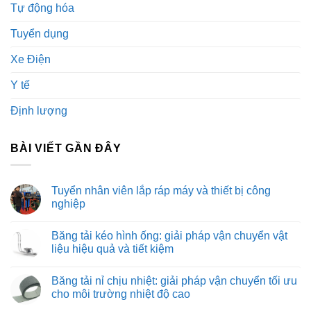
Tự động hóa
Tuyển dụng
Xe Điện
Y tế
Định lượng
BÀI VIẾT GẦN ĐÂY
Tuyển nhân viên lắp ráp máy và thiết bị công
nghiệp
Không
có
Băng tải kéo hình ống: giải pháp vận chuyển vật
bình
luận
liệu hiệu quả và tiết kiệm
ở
Tuyển
Không
nhân
có
Băng tải nỉ chịu nhiệt: giải pháp vận chuyển tối ưu
viên
bình
lắp
luận
cho môi trường nhiệt độ cao
ráp
ở
máy
Băng
Không