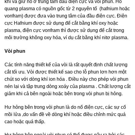
khí và giữ nó ở trung tâm đầu điện cực và vòi phun. Hồ
quang plasma có nguồn gốc từ 2 nguyên tố (hafnium hoặc
vonfram) được đưa vào trung tâm của đầu điện cực. Điện
cực Hafnium được sử dụng để cắt bằng khí oxy hoặc
plasma, điện cực vonfram thì được sử dụng để cắt trong
môi trường không oxy hóa, ví dụ cắt bằng khí nitơ plasma.
Vòi phun
Các tính năng thiết kế của vòi là rất quyết định chất lượng
cắt tối ưu. Vòi được thiết kế sao cho lỗ phun lơn hơn một
chút so với dòng khí ion hóa . Điều này cho phép vòi phun
nén lại và tập trung dòng xoáy của plasma . Chất lượng cắt
giảm khi cả bên ngoài hoặc bên trong vòi phun bị hỏng.
Hư hỏng bên trong vòi phun là do nổ điện cực, các sự cố
mồi lửa ,do vấn đề về dòng khí hoặc điều chỉnh mức quá
cao hoặc quá thấp.
Hư hỏng bên ngoài vòi phun có thể được gây ra bởi các