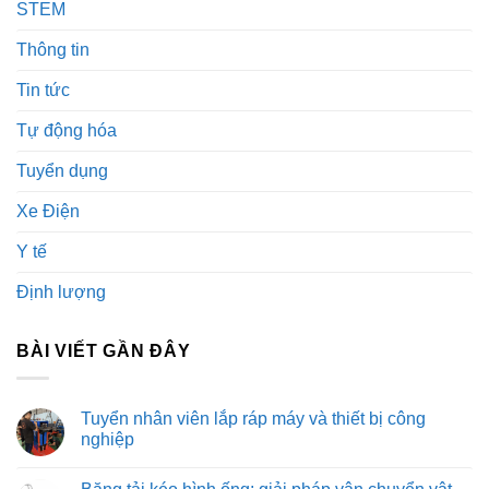
STEM
Thông tin
Tin tức
Tự động hóa
Tuyển dụng
Xe Điện
Y tế
Định lượng
BÀI VIẾT GẦN ĐÂY
Tuyển nhân viên lắp ráp máy và thiết bị công
nghiệp
Không
có