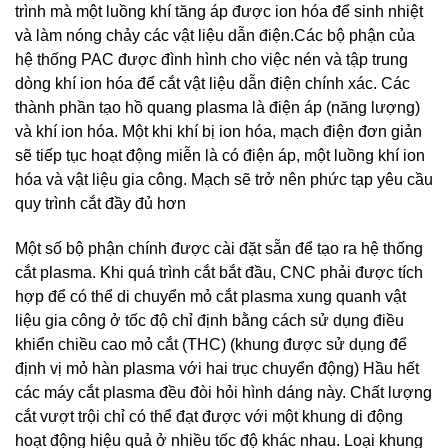
trình mà một luồng khí tăng áp được ion hóa để sinh nhiệt
và làm nóng chảy các vật liệu dẫn điện.Các bộ phận của
hệ thống PAC được đình hình cho việc nén và tập trung
dòng khí ion hóa để cắt vật liệu dẫn điện chính xác. Các
thành phần tạo hồ quang plasma là điện áp (năng lượng)
và khí ion hóa. Một khi khí bị ion hóa, mạch điện đơn giản
sẽ tiếp tục hoạt động miễn là có điện áp, một luồng khí ion
hóa và vật liệu gia công. Mạch sẽ trở nên phức tạp yêu cầu
quy trình cắt đầy đủ hơn
Một số bộ phận chính được cài đặt sẵn để tạo ra hệ thống
cắt plasma. Khi quá trình cắt bắt đầu, CNC phải được tích
hợp để có thể di chuyển mỏ cắt plasma xung quanh vật
liệu gia công ở tốc độ chỉ định bằng cách sử dụng điều
khiển chiều cao mỏ cắt (THC) (khung được sử dụng để
định vị mỏ hàn plasma với hai trục chuyển động) Hầu hết
các máy cắt plasma đều đòi hỏi hình dáng này. Chất lượng
cắt vượt trội chỉ có thể đạt được với một khung di động
hoạt động hiệu quả ở nhiều tốc độ khác nhau. Loại khung