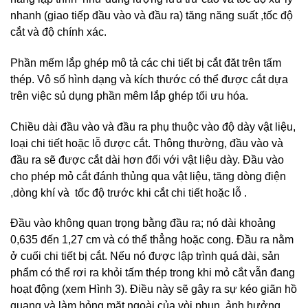
nhanh (giao tiếp đầu vào và đầu ra) tăng năng suất ,tốc độ
cắt và độ chính xác.
Phần mếm lắp ghép mô tả các chi tiết bị cắt đăt trên tấm
thép. Vô số hình dạng và kích thước có thể được cắt dựa
trên việc sủ dụng phần mêm lắp ghép tối ưu hóa.
Chiều dài đầu vào và đầu ra phụ thuộc vào độ dày vật liệu,
loại chi tiết hoặc lỗ được cắt. Thông thường, đầu vào và
đầu ra sẽ được cắt dài hơn đối với vật liệu dày. Đầu vào
cho phép mỏ cắt đánh thủng qua vật liệu, tăng dòng điện
,dòng khí và tốc độ trước khi cắt chi tiết hoặc lỗ .
Đầu vào không quan trọng bằng đầu ra; nó dài khoảng
0,635 đến 1,27 cm và có thể thẳng hoặc cong. Đầu ra nằm
ở cuối chi tiết bị cắt. Nếu nó được lập trình quá dài, sản
phẩm có thể rơi ra khỏi tấm thép trong khi mỏ cắt vẫn đang
hoạt động (xem Hình 3). Điều này sẽ gây ra sự kéo giãn hồ
quang và làm hỏng mặt ngoài của vòi phun, ảnh hưởng