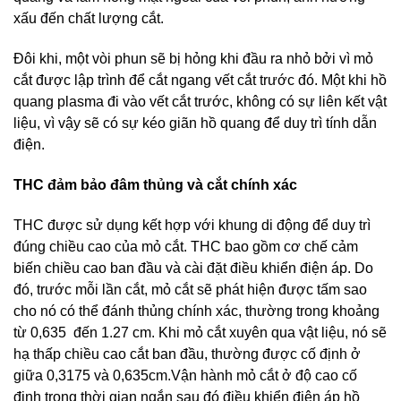
xấu đến chất lượng cắt.
Đôi khi, một vòi phun sẽ bị hỏng khi đầu ra nhỏ bởi vì mỏ
cắt được lập trình để cắt ngang vết cắt trước đó. Một khi hồ
quang plasma đi vào vết cắt trước, không có sự liên kết vật
liệu, vì vậy sẽ có sự kéo giãn hồ quang để duy trì tính dẫn
điện.
THC đảm bảo đâm thủng và cắt chính xác
THC được sử dụng kết hợp với khung di động để duy trì
đúng chiều cao của mỏ cắt. THC bao gồm cơ chế cảm
biến chiều cao ban đầu và cài đặt điều khiển điện áp. Do
đó, trước mỗi lần cắt, mỏ cắt sẽ phát hiện được tấm sao
cho nó có thể đánh thủng chính xác, thường trong khoảng
từ 0,635 đến 1.27 cm. Khi mỏ cắt xuyên qua vật liệu, nó sẽ
hạ thấp chiều cao cắt ban đầu, thường được cố định ở
giữa 0,3175 và 0,635cm.Vận hành mỏ cắt ở độ cao cố
định trong thời gian ngắn sau đó điều khiển điện áp hồ