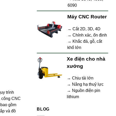
6090
Máy CNC Router
→ Cắt 2D, 3D, 4D
→ Chính xác, ổn định
→ Khắc đá, gỗ, cắt
khổ lớn
Xe điện cho nhà
xưởng
→ Chịu tải lớn
→ Nâng hạ thuỷ lực
→ Nguồn điện pin
uy trình
lithium
ia công CNC
ể bao gồm
BLOG
lắp và đồ