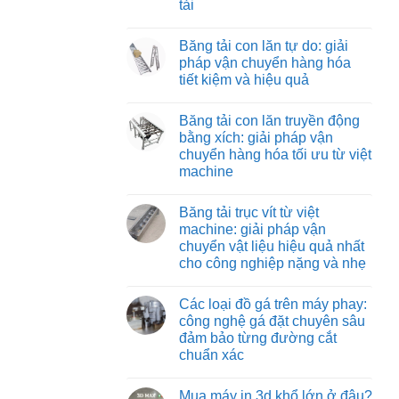
tải
Băng
vận
tải
chuyển
Không
nỉ
vật
có
chịu
Băng tải con lăn tự do: giải
liệu
bình
nhiệt:
hiệu
luận
pháp vận chuyển hàng hóa
giải
ở
quả
pháp
tiết kiệm và hiệu quả
Băng
và
vận
tải
tiết
chuyển
Không
co
kiệm
tối
có
rút:
Băng tải con lăn truyền động
ưu
bình
giải
cho
luận
bằng xích: giải pháp vận
pháp
ở
môi
tối
chuyển hàng hóa tối ưu từ việt
Băng
trường
ưu
tải
nhiệt
machine
hóa
con
độ
quy
lăn
Không
cao
trình
tự
có
đóng
Băng tải trục vít từ việt
do:
bình
hàng
giải
luận
machine: giải pháp vận
xe
ở
pháp
tải
chuyển vật liệu hiệu quả nhất
Băng
vận
tải
chuyển
cho công nghiệp nặng và nhẹ
con
hàng
lăn
Không
hóa
truyền
có
tiết
Các loại đồ gá trên máy phay:
động
bình
kiệm
bằng
luận
và
công nghệ gá đặt chuyên sâu
ở
xích:
hiệu
đảm bảo từng đường cắt
Băng
giải
quả
tải
pháp
chuẩn xác
trục
vận
vít
Không
chuyển
từ
có
hàng
Mua máy in 3d khổ lớn ở đâu?
việt
bình
hóa