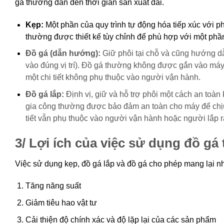
gá thường dẫn đến thời gian sản xuất dài.
Kẹp:
Một phần của quy trình tự động hóa tiếp xúc với
thường được thiết kế tùy chỉnh để phù hợp với một phầ
Đồ gá (dẫn hướng):
Giữ phôi tại chỗ và cũng hướng d
vào đúng vị trí). Đồ gá thường không được gắn vào máy 
một chi tiết không phụ thuộc vào người vận hành.
Đồ gá lắp:
Định vị, giữ và hỗ trợ phôi một cách an toàn 
gia công thường được bảo đảm an toàn cho máy để chịu
tiết vẫn phụ thuộc vào người vận hành hoặc người lắp r
3/ Lợi ích của việc sử dụng đồ gá 
Việc sử dụng kẹp, đồ gá lắp và đồ gá cho phép mang lại nh
Tăng năng suất
Giảm tiêu hao vật tư
Cải thiện độ chính xác và độ lặp lại của các sản phẩm