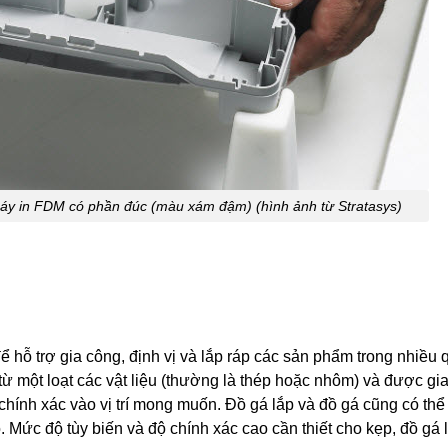
máy in FDM có phần đúc (màu xám đậm) (hình ảnh từ Stratasys)
hỗ trợ gia công, định vị và lắp ráp các sản phẩm trong nhiều q
 từ một loạt các vật liệu (thường là thép hoặc nhôm) và được g
hính xác vào vị trí mong muốn. Đồ gá lắp và đồ gá cũng có th
Mức độ tùy biến và độ chính xác cao cần thiết cho kẹp, đồ gá 