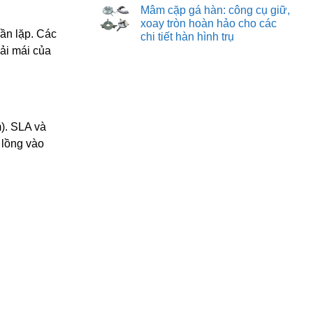
hàn:
có
vời
Mâm cặp gá hàn: công cụ giữ,
quy
bình
cho
trình
luận
xoay tròn hoàn hảo cho các
mọi
ở
và
lần lặp. Các
nhu
chi tiết hàn hình trụ
Robot
các
cầu
hàn:
yếu
oải mái của
Không
bước
tố
có
tiến
quan
bình
tự
trọng
luận
động
để
ở
hóa
tạo
Mâm
nâng
ra
cặp
tầm
giải
gá
chất
pháp
hàn:
). SLA và
lượng
gá
công
và
đặt
cụ
 lồng vào
năng
tối
giữ,
suất
ưu
xoay
trong
tròn
sản
hoàn
xuất
hảo
hiện
cho
đại
các
chi
tiết
hàn
hình
trụ