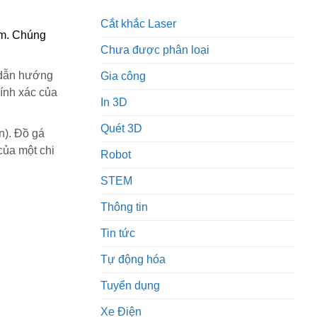
Cắt khắc Laser
ẩm. Chúng
Chưa được phân loại
 dẫn hướng
Gia công
hính xác của
In 3D
Quét 3D
n). Đồ gá
của một chi
Robot
STEM
Thông tin
Tin tức
Tự động hóa
Tuyển dụng
Xe Điện