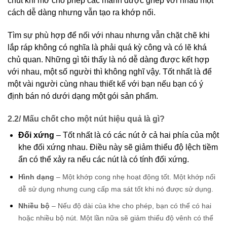
chút khi mở cho phép các mảnh được ghép với nhau một
cách dễ dàng nhưng vẫn tạo ra khớp nối.
Tìm sự phù hợp để nối với nhau nhưng vẫn chặt chẽ khi
lắp ráp không có nghĩa là phải quá kỳ công và có lẽ khá
chủ quan. Những gì tôi thấy là nó dễ dàng được kết hợp
với nhau, một số người thì không nghĩ vậy. Tốt nhất là để
một vài người cùng nhau thiết kế với bạn nếu bạn có ý
định bán nó dưới dạng một gói sản phẩm.
2.2/ Mấu chốt cho một nút hiệu quả là gì?
Đối xứng
– Tốt nhất là có các nút ở cả hai phía của một
khe đối xứng nhau. Điều này sẽ giảm thiểu độ lệch tiềm
ẩn có thể xảy ra nếu các nút là có tính đối xứng.
Hình dạng
– Một khớp cong nhẹ hoạt động tốt. Một khớp nối
dễ sử dụng nhưng cung cấp ma sát tốt khi nó được sử dụng.
Nhiều bộ
– Nếu độ dài của khe cho phép, bạn có thể có hai
hoặc nhiều bộ nút. Một lần nữa sẽ giảm thiểu độ vênh có thể