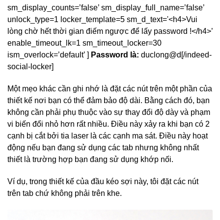
sm_display_counts=’false’ sm_display_full_name=’false’
unlock_type=1 locker_template=5 sm_d_text='<h4>Vui
lòng chờ hết thời gian điếm ngược để lấy password !</h4>’
enable_timeout_lk=1 sm_timeout_locker=30
ism_overlock=’default’ ]
Password là:
duclong@d[/indeed-
social-locker]
Một mẹo khác cần ghi nhớ là đặt các nút trên một phần của
thiết kế nơi bạn có thể đảm bảo độ dài. Bằng cách đó, bạn
không cần phải phụ thuộc vào sự thay đổi độ dày và phạm
vi biến đổi nhỏ hơn rất nhiều. Điều này xảy ra khi bạn có 2
cạnh bị cắt bởi tia laser là các cạnh ma sát. Điều này hoạt
động nếu bạn đang sử dụng các tab nhưng không nhất
thiết là trường hợp bạn đang sử dụng khớp nối.
Ví dụ, trong thiết kế của đầu kéo sợi này, tôi đặt các nút
trên tab chứ không phải trên khe.