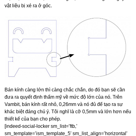
vật liệu bị xé ra ở góc.
Bán kính càng lớn thì càng chắc chắn, do đó bạn sẽ cần
đưa ra quyết định thẩm mỹ về mức độ lớn của nó. Trên
Vambit, bán kính rất nhỏ, 0,26mm và nó đủ để tạo ra sự
khác biệt đáng chú ý. Tôi nghĩ là cỡ 0,5mm và lớn hơn nếu
thiết kế của bạn cho phép.
[indeed-social-locker sm_list=’ftb,’
sm_template=’ism_template_5′ sm_list_align=’horizontal’