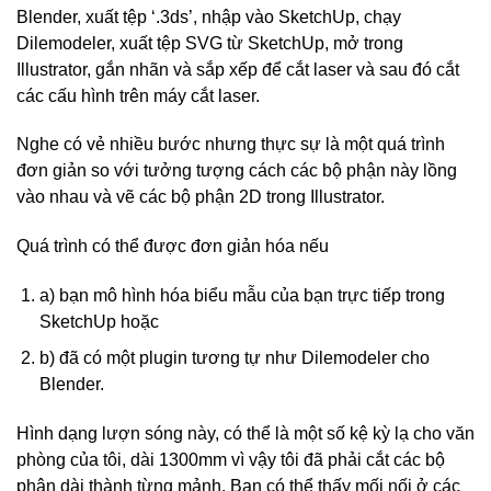
Blender, xuất tệp ‘.3ds’, nhập vào SketchUp, chạy
Dilemodeler, xuất tệp SVG từ SketchUp, mở trong
Illustrator, gắn nhãn và sắp xếp để cắt laser và sau đó cắt
các cấu hình trên máy cắt laser.
Nghe có vẻ nhiều bước nhưng thực sự là một quá trình
đơn giản so với tưởng tượng cách các bộ phận này lồng
vào nhau và vẽ các bộ phận 2D trong Illustrator.
Quá trình có thể được đơn giản hóa nếu
a) bạn mô hình hóa biểu mẫu của bạn trực tiếp trong
SketchUp hoặc
b) đã có một plugin tương tự như Dilemodeler cho
Blender.
Hình dạng lượn sóng này, có thể là một số kệ kỳ lạ cho văn
phòng của tôi, dài 1300mm vì vậy tôi đã phải cắt các bộ
phận dài thành từng mảnh. Bạn có thể thấy mối nối ở các