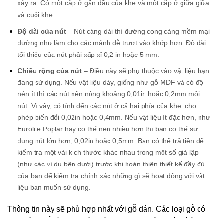
xảy ra. Có một cặp ở gần đầu của khe và một cặp ở giữa giữa
và cuối khe.
Độ dài của nút
– Nút càng dài thì đường cong càng mềm mại
dường như làm cho các mảnh dễ trượt vào khớp hơn. Độ dài
tối thiểu của nút phải xấp xỉ 0,2 in hoặc 5 mm.
Chiều rộng của nút
– Điều này sẽ phụ thuộc vào vật liệu bạn
đang sử dụng. Nếu vật liệu dày, giống như gỗ MDF và có độ
nén ít thì các nút nên nông khoảng 0,01in hoặc 0,2mm mỗi
nút. Vì vậy, có tính đến các nút ở cả hai phía của khe, cho
phép biến đổi 0,02in hoặc 0,4mm. Nếu vật liệu ít đặc hơn, như
Eurolite Poplar hay có thể nén nhiều hơn thì bạn có thể sử
dụng nút lớn hơn, 0,02in hoặc 0,5mm. Bạn có thể trả tiền để
kiểm tra một vài kích thước khác nhau trong một số giả lập
(như các ví dụ bên dưới) trước khi hoàn thiện thiết kế đầy đủ
của bạn để kiểm tra chính xác những gì sẽ hoạt động với vật
liệu bạn muốn sử dụng.
Thông tin này sẽ phù hợp nhất với gỗ dán. Các loại gỗ có