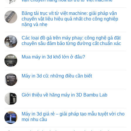
tiết
tối
giải
ở
kiệm
ưu
pháp
Băng
Không
cho
tối
tải
có
Băng tải trục vít từ việt machine: giải pháp vận
môi
ưu
con
bình
trường
hóa
lăn
luận
chuyển vật liệu hiệu quả nhất cho công nghiệp
nhiệt
quy
tự
ở
nặng và nhẹ
độ
trình
do:
Băng
cao
đóng
giải
tải
Không
hàng
pháp
con
có
xe
vận
lăn
Các loại đồ gá trên máy phay: công nghệ gá đặt
bình
tải
chuyển
truyền
luận
chuyên sâu đảm bảo từng đường cắt chuẩn xác
hàng
động
ở
hóa
bằng
Băng
Không
tiết
xích:
tải
có
kiệm
giải
Mua máy in 3d khổ lớn ở đâu?
trục
bình
và
pháp
vít
luận
hiệu
vận
Không
từ
ở
quả
chuyển
có
việt
Các
hàng
bình
machine:
loại
hóa
luận
Máy in 3d cũ: những điều cần biết
giải
đồ
tối
ở
pháp
gá
ưu
Mua
Không
vận
trên
từ
máy
có
chuyển
máy
việt
in
bình
vật
phay:
machine
3d
luận
Giới thiệu về hãng máy in 3D Bambu Lab
liệu
công
khổ
ở
hiệu
nghệ
lớn
Máy
Không
quả
gá
ở
in
có
nhất
đặt
đâu?
3d
bình
cho
chuyên
cũ:
luận
Máy in 3d giá rẻ – giải pháp tạo mẫu tuyệt vời cho
công
sâu
những
ở
nghiệp
đảm
mọi nhu cầu
điều
Giới
nặng
bảo
cần
thiệu
và
từng
Không
biết
về
nhẹ
đường
có