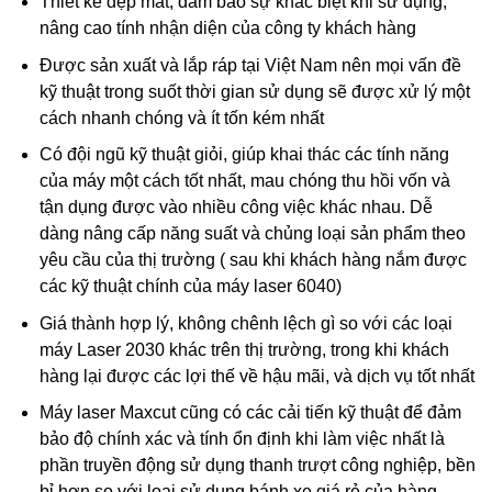
Thiết kế đẹp mắt, đảm bảo sự khác biệt khi sử dụng,
nâng cao tính nhận diện của công ty khách hàng
Được sản xuất và lắp ráp tại Việt Nam nên mọi vấn đề
kỹ thuật trong suốt thời gian sử dụng sẽ được xử lý một
cách nhanh chóng và ít tốn kém nhất
Có đội ngũ kỹ thuật giỏi, giúp khai thác các tính năng
của máy một cách tốt nhất, mau chóng thu hồi vốn và
tận dụng được vào nhiều công việc khác nhau. Dễ
dàng nâng cấp năng suất và chủng loại sản phẩm theo
yêu cầu của thị trường ( sau khi khách hàng nắm được
các kỹ thuật chính của máy laser 6040)
Giá thành hợp lý, không chênh lệch gì so với các loại
máy Laser 2030 khác trên thị trường, trong khi khách
hàng lại được các lợi thế về hậu mãi, và dịch vụ tốt nhất
Máy laser Maxcut cũng có các cải tiến kỹ thuật để đảm
bảo độ chính xác và tính ổn định khi làm việc nhất là
phần truyền động sử dụng thanh trượt công nghiệp, bền
bỉ hơn so với loại sử dụng bánh xe giá rẻ của hàng