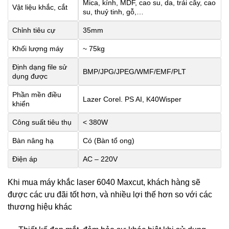
Mica, kính, MDF, cao su, da, trái cây, cao
Vật liệu khắc, cắt
su, thuỷ tinh, gỗ,…
Chỉnh tiêu cự
35mm
Khối lượng máy
~ 75kg
Định dạng file sử
BMP/JPG/JPEG/WMF/EMF/PLT
dụng được
Phần mền điều
Lazer Corel. PS AI, K40Wisper
khiển
Công suất tiêu thụ
< 380W
Bàn nâng hạ
Có (Bàn tổ ong)
Điện áp
AC – 220V
Khi mua máy khắc laser 6040 Maxcut, khách hàng sẽ
được các ưu đãi tốt hơn, và nhiều lợi thế hơn so với các
thương hiệu khác