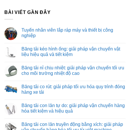
BÀI VIẾT GẦN ĐÂY
Tuyển nhân viên lắp ráp máy và thiết bị công
nghiệp
Không
có
Băng tải kéo hình ống: giải pháp vận chuyển vật
bình
luận
liệu hiệu quả và tiết kiệm
ở
Tuyển
Không
nhân
có
Băng tải nỉ chịu nhiệt: giải pháp vận chuyển tối ưu
viên
bình
lắp
luận
cho môi trường nhiệt độ cao
ráp
ở
máy
Băng
Không
và
tải
có
Băng tải co rút: giải pháp tối ưu hóa quy trình đóng
thiết
kéo
bình
bị
hình
luận
hàng xe tải
công
ống:
ở
nghiệp
giải
Băng
Không
pháp
tải
có
Băng tải con lăn tự do: giải pháp vận chuyển hàng
vận
nỉ
bình
chuyển
chịu
luận
hóa tiết kiệm và hiệu quả
vật
nhiệt:
ở
liệu
giải
Băng
Không
hiệu
pháp
tải
có
Băng tải con lăn truyền động bằng xích: giải pháp
quả
vận
co
bình
và
chuyển
rút:
luận
vận chuyển hàng hóa tối ưu từ việt machine