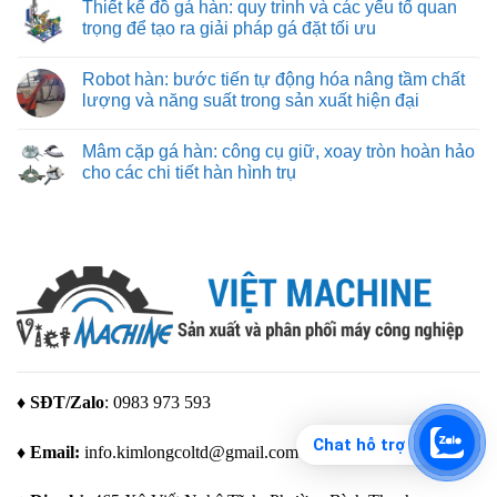
hãng
Thiết kế đồ gá hàn: quy trình và các yếu tố quan
cắt
bình
máy
chuẩn
luận
trọng để tạo ra giải pháp gá đặt tối ưu
in
xác
ở
3D
Máy
Không
Bambu
in
có
Lab
Robot hàn: bước tiến tự động hóa nâng tầm chất
3d
bình
giá
luận
lượng và năng suất trong sản xuất hiện đại
rẻ
ở
–
Thiết
Không
giải
kế
có
Mâm cặp gá hàn: công cụ giữ, xoay tròn hoàn hảo
pháp
đồ
bình
tạo
gá
luận
cho các chi tiết hàn hình trụ
mẫu
hàn:
ở
tuyệt
quy
Robot
Không
vời
trình
hàn:
có
cho
và
bước
bình
mọi
các
tiến
luận
nhu
yếu
tự
ở
cầu
tố
động
Mâm
quan
hóa
cặp
trọng
nâng
gá
để
tầm
hàn:
tạo
chất
công
ra
lượng
cụ
giải
và
giữ,
pháp
năng
xoay
gá
suất
tròn
đặt
trong
hoàn
♦ SĐT/Zalo
: 0983 973 593
tối
sản
hảo
ưu
xuất
cho
hiện
các
Chat hỗ trợ
♦ Email:
info.kimlongcoltd@gmail.com
đại
chi
tiết
hàn