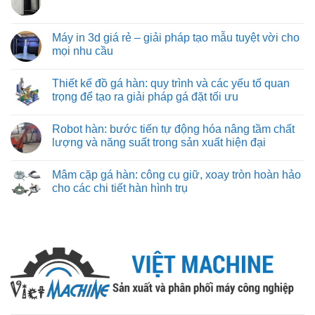
hiệu
nghệ
lớn
Máy
Không
quả
gá
ở
in
có
nhất
đặt
đâu?
3d
bình
cho
chuyên
cũ:
luận
Máy in 3d giá rẻ – giải pháp tạo mẫu tuyệt vời cho
công
sâu
những
ở
nghiệp
đảm
mọi nhu cầu
điều
Giới
nặng
bảo
cần
thiệu
và
từng
Không
biết
về
nhẹ
đường
có
hãng
Thiết kế đồ gá hàn: quy trình và các yếu tố quan
cắt
bình
máy
chuẩn
luận
trọng để tạo ra giải pháp gá đặt tối ưu
in
xác
ở
3D
Máy
Không
Bambu
in
có
Lab
Robot hàn: bước tiến tự động hóa nâng tầm chất
3d
bình
giá
luận
lượng và năng suất trong sản xuất hiện đại
rẻ
ở
–
Thiết
Không
giải
kế
có
Mâm cặp gá hàn: công cụ giữ, xoay tròn hoàn hảo
pháp
đồ
bình
tạo
gá
luận
cho các chi tiết hàn hình trụ
mẫu
hàn:
ở
tuyệt
quy
Robot
Không
vời
trình
hàn:
có
cho
và
bước
bình
mọi
các
tiến
luận
nhu
yếu
tự
ở
cầu
tố
động
Mâm
quan
hóa
cặp
trọng
nâng
gá
để
tầm
hàn:
tạo
chất
công
ra
lượng
cụ
giải
và
giữ,
pháp
năng
xoay