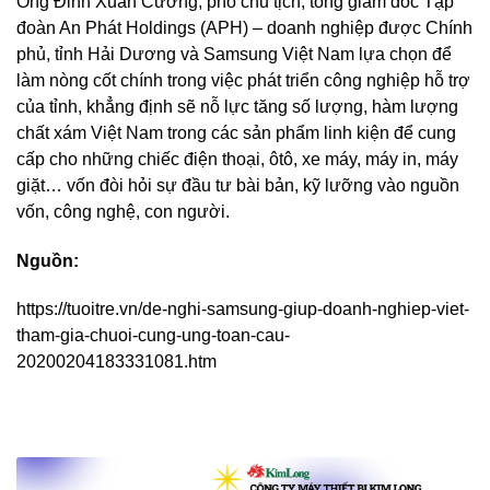
Ông Đinh Xuân Cường, phó chủ tịch, tổng giám đốc Tập
đoàn An Phát Holdings (APH) – doanh nghiệp được Chính
phủ, tỉnh Hải Dương và Samsung Việt Nam lựa chọn để
làm nòng cốt chính trong việc phát triển công nghiệp hỗ trợ
của tỉnh, khẳng định sẽ nỗ lực tăng số lượng, hàm lượng
chất xám Việt Nam trong các sản phẩm linh kiện để cung
cấp cho những chiếc điện thoại, ôtô, xe máy, máy in, máy
giặt… vốn đòi hỏi sự đầu tư bài bản, kỹ lưỡng vào nguồn
vốn, công nghệ, con người.
Nguồn:
https://tuoitre.vn/de-nghi-samsung-giup-doanh-nghiep-viet-
tham-gia-chuoi-cung-ung-toan-cau-
20200204183331081.htm