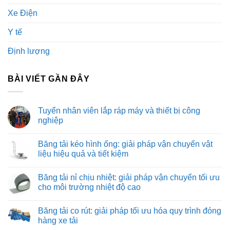
Xe Điện
Y tế
Định lượng
BÀI VIẾT GẦN ĐÂY
Tuyển nhân viên lắp ráp máy và thiết bị công
nghiệp
Không
có
Băng tải kéo hình ống: giải pháp vận chuyển vật
bình
luận
liệu hiệu quả và tiết kiệm
ở
Tuyển
Không
nhân
có
Băng tải nỉ chịu nhiệt: giải pháp vận chuyển tối ưu
viên
bình
lắp
luận
cho môi trường nhiệt độ cao
ráp
ở
máy
Băng
Không
và
tải
có
Băng tải co rút: giải pháp tối ưu hóa quy trình đóng
thiết
kéo
bình
bị
hình
luận
hàng xe tải
công
ống:
ở