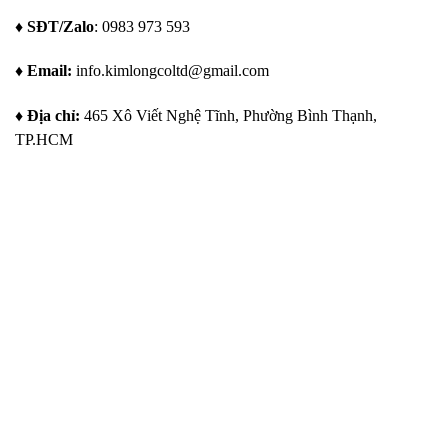
gá
suất
tròn
đặt
trong
hoàn
♦ SĐT/Zalo
: 0983 973 593
tối
sản
hảo
ưu
xuất
cho
hiện
các
♦ Email:
info.kimlongcoltd@gmail.com
đại
chi
tiết
hàn
hình
♦ Địa chỉ:
465 Xô Viết Nghệ Tĩnh, Phường Bình Thạnh,
trụ
TP.HCM