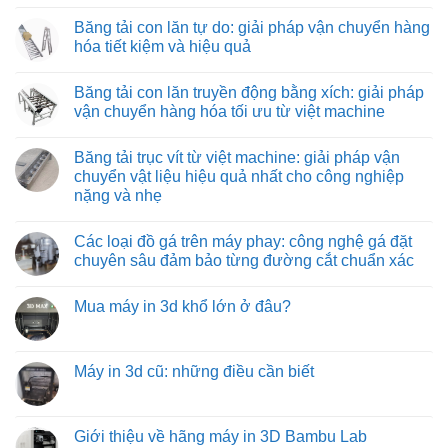
nghiệp
giải
Băng
Không
pháp
tải
có
Băng tải con lăn tự do: giải pháp vận chuyển hàng
vận
nỉ
bình
chuyển
chịu
luận
hóa tiết kiệm và hiệu quả
vật
nhiệt:
ở
liệu
giải
Băng
Không
hiệu
pháp
tải
có
Băng tải con lăn truyền động bằng xích: giải pháp
quả
vận
co
bình
và
chuyển
rút:
luận
vận chuyển hàng hóa tối ưu từ việt machine
tiết
tối
giải
ở
kiệm
ưu
pháp
Băng
Không
cho
tối
tải
có
Băng tải trục vít từ việt machine: giải pháp vận
môi
ưu
con
bình
trường
hóa
lăn
luận
chuyển vật liệu hiệu quả nhất cho công nghiệp
nhiệt
quy
tự
ở
nặng và nhẹ
độ
trình
do:
Băng
cao
đóng
giải
tải
Không
hàng
pháp
con
có
xe
vận
lăn
Các loại đồ gá trên máy phay: công nghệ gá đặt
bình
tải
chuyển
truyền
luận
chuyên sâu đảm bảo từng đường cắt chuẩn xác
hàng
động
ở
hóa
bằng
Băng
Không
tiết
xích:
tải
có
kiệm
giải
Mua máy in 3d khổ lớn ở đâu?
trục
bình
và
pháp
vít
luận
hiệu
vận
Không
từ
ở
quả
chuyển
có
việt
Các
hàng
bình
machine:
loại
hóa
luận
Máy in 3d cũ: những điều cần biết
giải
đồ
tối
ở
pháp
gá
ưu
Mua
Không
vận
trên
từ
máy
có
chuyển
máy
việt
in
bình
vật
phay:
machine
3d
luận
Giới thiệu về hãng máy in 3D Bambu Lab
liệu
công
khổ
ở