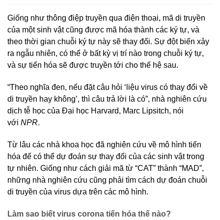
Giống như thông điệp truyền qua điện thoại, mã di truyền
của một sinh vật cũng được mã hóa thành các ký tự, và
theo thời gian chuỗi ký tự này sẽ thay đổi. Sự đột biến xảy
ra ngẫu nhiên, có thể ở bất kỳ vị trí nào trong chuỗi ký tự,
và sự tiến hóa sẽ được truyền tới cho thế hệ sau.
“Theo nghĩa đen, nếu đặt câu hỏi ‘liệu virus có thay đổi về
di truyền hay không’, thì câu trả lời là có”, nhà nghiên cứu
dịch tễ học của Đại học Harvard, Marc Lipsitch, nói
với
NPR
.
Từ lâu các nhà khoa học đã nghiên cứu về mô hình tiến
hóa để có thể dự đoán sự thay đổi của các sinh vật trong
tự nhiên. Giống như cách giải mã từ “CAT” thành “MAD”,
những nhà nghiên cứu cũng phải tìm cách dự đoán chuỗi
di truyền của virus dựa trên các mô hình.
Làm sao biết virus corona tiến hóa thế nào?