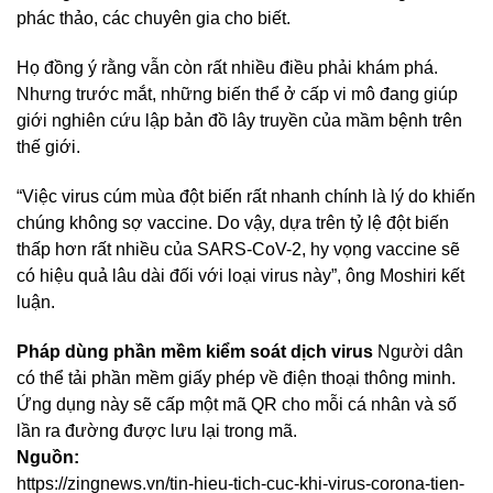
phác thảo, các chuyên gia cho biết.
Họ đồng ý rằng vẫn còn rất nhiều điều phải khám phá.
Nhưng trước mắt, những biến thể ở cấp vi mô đang giúp
giới nghiên cứu lập bản đồ lây truyền của mầm bệnh trên
thế giới.
“Việc virus cúm mùa đột biến rất nhanh chính là lý do khiến
chúng không sợ vaccine. Do vậy, dựa trên tỷ lệ đột biến
thấp hơn rất nhiều của SARS-CoV-2, hy vọng vaccine sẽ
có hiệu quả lâu dài đối với loại virus này”, ông Moshiri kết
luận.
Pháp dùng phần mềm kiểm soát dịch virus
Người dân
có thể tải phần mềm giấy phép về điện thoại thông minh.
Ứng dụng này sẽ cấp một mã QR cho mỗi cá nhân và số
lần ra đường được lưu lại trong mã.
Nguồn:
https://zingnews.vn/tin-hieu-tich-cuc-khi-virus-corona-tien-