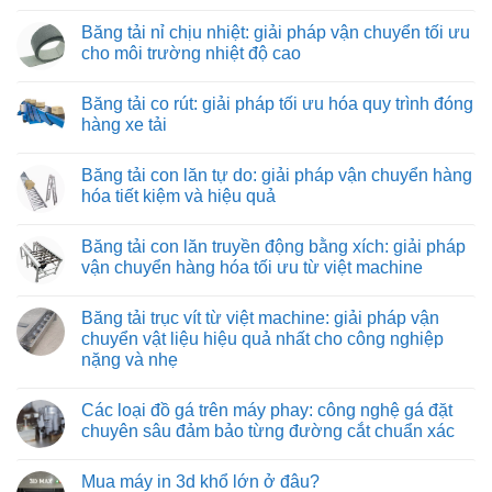
Tuyển
Không
nhân
có
Băng tải nỉ chịu nhiệt: giải pháp vận chuyển tối ưu
viên
bình
lắp
luận
cho môi trường nhiệt độ cao
ráp
ở
máy
Băng
Không
và
tải
có
Băng tải co rút: giải pháp tối ưu hóa quy trình đóng
thiết
kéo
bình
bị
hình
luận
hàng xe tải
công
ống:
ở
nghiệp
giải
Băng
Không
pháp
tải
có
Băng tải con lăn tự do: giải pháp vận chuyển hàng
vận
nỉ
bình
chuyển
chịu
luận
hóa tiết kiệm và hiệu quả
vật
nhiệt:
ở
liệu
giải
Băng
Không
hiệu
pháp
tải
có
Băng tải con lăn truyền động bằng xích: giải pháp
quả
vận
co
bình
và
chuyển
rút:
luận
vận chuyển hàng hóa tối ưu từ việt machine
tiết
tối
giải
ở
kiệm
ưu
pháp
Băng
Không
cho
tối
tải
có
Băng tải trục vít từ việt machine: giải pháp vận
môi
ưu
con
bình
trường
hóa
lăn
luận
chuyển vật liệu hiệu quả nhất cho công nghiệp
nhiệt
quy
tự
ở
nặng và nhẹ
độ
trình
do:
Băng
cao
đóng
giải
tải
Không
hàng
pháp
con
có
xe
vận
lăn
Các loại đồ gá trên máy phay: công nghệ gá đặt
bình
tải
chuyển
truyền
luận
chuyên sâu đảm bảo từng đường cắt chuẩn xác
hàng
động
ở
hóa
bằng
Băng
Không
tiết
xích:
tải
có
kiệm
giải
Mua máy in 3d khổ lớn ở đâu?
trục
bình
và
pháp