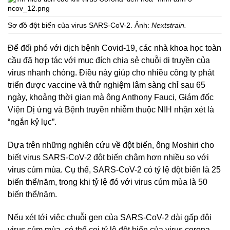
Sơ đồ đột biến của virus SARS-CoV-2. Ảnh:
Nextstrain.
Để đối phó với dịch bệnh Covid-19, các nhà khoa học toàn
cầu đã hợp tác với mục đích chia sẻ chuỗi di truyền của
virus nhanh chóng. Điều này giúp cho nhiều công ty phát
triển được vaccine và thử nghiệm lâm sàng chỉ sau 65
ngày, khoảng thời gian mà ông Anthony Fauci, Giám đốc
Viện Dị ứng và Bệnh truyền nhiễm thuộc NIH nhận xét là
“ngắn kỷ lục”.
Dựa trên những nghiên cứu về đột biến, ông Moshiri cho
biết virus SARS-CoV-2 đột biến chậm hơn nhiều so với
virus cúm mùa. Cụ thể, SARS-CoV-2 có tỷ lệ đột biến là 25
biến thể/năm, trong khi tỷ lệ đó với virus cúm mùa là 50
biến thể/năm.
Nếu xét tới việc chuỗi gen của SARS-CoV-2 dài gấp đôi
virus cúm mùa, có thể coi tỷ lệ đột biến của virus corona