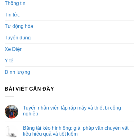
Thông tin
Tin tức
Tự động hóa
Tuyển dụng
Xe Điện
Y tế
Định lượng
BÀI VIẾT GẦN ĐÂY
Tuyển nhân viên lắp ráp máy và thiết bị công
nghiệp
Không
có
Băng tải kéo hình ống: giải pháp vận chuyển vật
bình
luận
liệu hiệu quả và tiết kiệm
ở