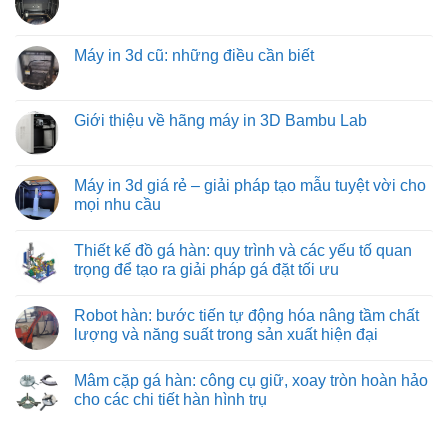
vít
luận
hiệu
vận
Không
từ
ở
quả
chuyển
có
việt
Các
hàng
bình
machine:
loại
hóa
luận
Máy in 3d cũ: những điều cần biết
giải
đồ
tối
ở
pháp
gá
ưu
Mua
Không
vận
trên
từ
máy
có
chuyển
máy
việt
in
bình
vật
phay:
machine
3d
luận
Giới thiệu về hãng máy in 3D Bambu Lab
liệu
công
khổ
ở
hiệu
nghệ
lớn
Máy
Không
quả
gá
ở
in
có
nhất
đặt
đâu?
3d
bình
cho
chuyên
cũ:
luận
Máy in 3d giá rẻ – giải pháp tạo mẫu tuyệt vời cho
công
sâu
những
ở
nghiệp
đảm
mọi nhu cầu
điều
Giới
nặng
bảo
cần
thiệu
và
từng
Không
biết
về
nhẹ
đường
có
hãng
Thiết kế đồ gá hàn: quy trình và các yếu tố quan
cắt
bình
máy
chuẩn
luận
trọng để tạo ra giải pháp gá đặt tối ưu
in
xác
ở
3D
Máy
Không
Bambu
in
có
Lab
Robot hàn: bước tiến tự động hóa nâng tầm chất
3d
bình
giá
luận
lượng và năng suất trong sản xuất hiện đại
rẻ
ở
–
Thiết
Không
giải
kế
có
Mâm cặp gá hàn: công cụ giữ, xoay tròn hoàn hảo
pháp
đồ
bình
tạo
gá
luận
cho các chi tiết hàn hình trụ
mẫu
hàn:
ở
tuyệt
quy
Robot
Không
vời
trình
hàn:
có
cho
và
bước
bình