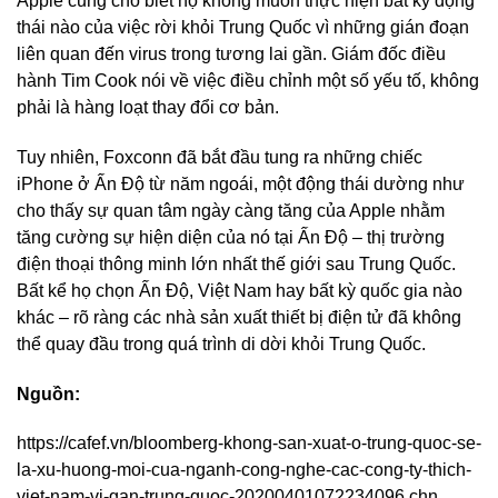
Apple cũng cho biết họ không muốn thực hiện bất kỳ động
thái nào của việc rời khỏi Trung Quốc vì những gián đoạn
liên quan đến virus trong tương lai gần. Giám đốc điều
hành Tim Cook nói về việc điều chỉnh một số yếu tố, không
phải là hàng loạt thay đổi cơ bản.
Tuy nhiên, Foxconn đã bắt đầu tung ra những chiếc
iPhone ở Ấn Độ từ năm ngoái, một động thái dường như
cho thấy sự quan tâm ngày càng tăng của Apple nhằm
tăng cường sự hiện diện của nó tại Ấn Độ – thị trường
điện thoại thông minh lớn nhất thế giới sau Trung Quốc.
Bất kể họ chọn Ấn Độ, Việt Nam hay bất kỳ quốc gia nào
khác – rõ ràng các nhà sản xuất thiết bị điện tử đã không
thể quay đầu trong quá trình di dời khỏi Trung Quốc.
Nguồn:
https://cafef.vn/bloomberg-khong-san-xuat-o-trung-quoc-se-
la-xu-huong-moi-cua-nganh-cong-nghe-cac-cong-ty-thich-
viet-nam-vi-gan-trung-quoc-20200401072234096.chn