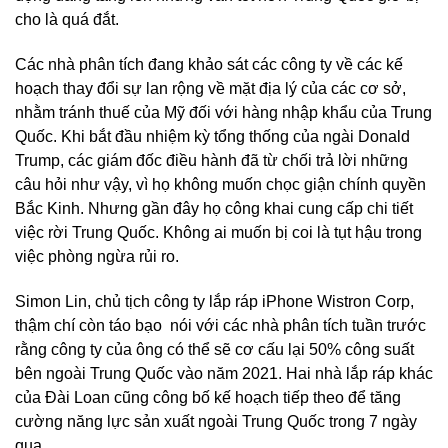
cho là quá đắt.
Các nhà phân tích đang khảo sát các công ty về các kế
hoạch thay đổi sự lan rộng về mặt địa lý của các cơ sở,
nhằm tránh thuế của Mỹ đối với hàng nhập khẩu của Trung
Quốc. Khi bắt đầu nhiệm kỳ tổng thống của ngài Donald
Trump, các giám đốc điều hành đã từ chối trả lời những
câu hỏi như vậy, vì họ không muốn chọc giận chính quyền
Bắc Kinh. Nhưng gần đây họ công khai cung cấp chi tiết
việc rời Trung Quốc. Không ai muốn bị coi là tụt hậu trong
việc phòng ngừa rủi ro.
Simon Lin, chủ tịch công ty lắp ráp iPhone Wistron Corp,
thậm chí còn táo bạo nói với các nhà phân tích tuần trước
rằng công ty của ông có thể sẽ cơ cấu lại 50% công suất
bên ngoài Trung Quốc vào năm 2021. Hai nhà lắp ráp khác
của Đài Loan cũng công bố kế hoạch tiếp theo để tăng
cường năng lực sản xuất ngoài Trung Quốc trong 7 ngày
qua.