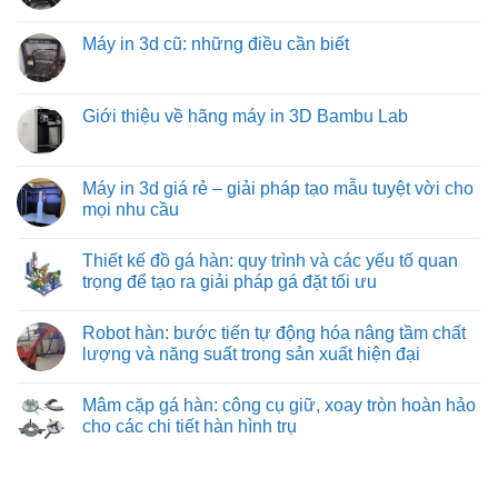
từ
ở
quả
chuyển
có
việt
Các
hàng
bình
machine:
loại
hóa
luận
Máy in 3d cũ: những điều cần biết
giải
đồ
tối
ở
pháp
gá
ưu
Mua
Không
vận
trên
từ
máy
có
chuyển
máy
việt
in
bình
vật
phay:
machine
3d
luận
Giới thiệu về hãng máy in 3D Bambu Lab
liệu
công
khổ
ở
hiệu
nghệ
lớn
Máy
Không
quả
gá
ở
in
có
nhất
đặt
đâu?
3d
bình
cho
chuyên
cũ:
luận
Máy in 3d giá rẻ – giải pháp tạo mẫu tuyệt vời cho
công
sâu
những
ở
nghiệp
đảm
mọi nhu cầu
điều
Giới
nặng
bảo
cần
thiệu
và
từng
Không
biết
về
nhẹ
đường
có
hãng
Thiết kế đồ gá hàn: quy trình và các yếu tố quan
cắt
bình
máy
chuẩn
luận
trọng để tạo ra giải pháp gá đặt tối ưu
in
xác
ở
3D
Máy
Không
Bambu
in
có
Lab
Robot hàn: bước tiến tự động hóa nâng tầm chất
3d
bình
giá
luận
lượng và năng suất trong sản xuất hiện đại
rẻ
ở
–
Thiết
Không
giải
kế
có
Mâm cặp gá hàn: công cụ giữ, xoay tròn hoàn hảo
pháp
đồ
bình
tạo
gá
luận
cho các chi tiết hàn hình trụ
mẫu
hàn:
ở
tuyệt
quy
Robot
Không
vời
trình
hàn:
có
cho
và
bước
bình
mọi
các
tiến
luận