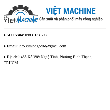
nhu
yếu
tự
ở
cầu
tố
động
Mâm
quan
hóa
cặp
trọng
nâng
gá
để
tầm
hàn:
tạo
chất
công
ra
lượng
cụ
giải
và
giữ,
pháp
năng
xoay
gá
suất
tròn
đặt
trong
hoàn
♦ SĐT/Zalo
: 0983 973 593
tối
sản
hảo
ưu
xuất
cho
hiện
các
♦ Email:
info.kimlongcoltd@gmail.com
đại
chi
tiết
hàn
hình
♦ Địa chỉ:
465 Xô Viết Nghệ Tĩnh, Phường Bình Thạnh,
trụ
TP.HCM