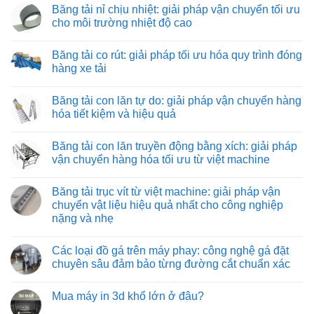
nhân
có
Băng tải nỉ chịu nhiệt: giải pháp vận chuyển tối ưu
viên
bình
lắp
luận
cho môi trường nhiệt độ cao
ráp
ở
máy
Băng
Không
và
tải
có
Băng tải co rút: giải pháp tối ưu hóa quy trình đóng
thiết
kéo
bình
bị
hình
luận
hàng xe tải
công
ống:
ở
nghiệp
giải
Băng
Không
pháp
tải
có
Băng tải con lăn tự do: giải pháp vận chuyển hàng
vận
nỉ
bình
chuyển
chịu
luận
hóa tiết kiệm và hiệu quả
vật
nhiệt:
ở
liệu
giải
Băng
Không
hiệu
pháp
tải
có
Băng tải con lăn truyền động bằng xích: giải pháp
quả
vận
co
bình
và
chuyển
rút:
luận
vận chuyển hàng hóa tối ưu từ việt machine
tiết
tối
giải
ở
kiệm
ưu
pháp
Băng
Không
cho
tối
tải
có
Băng tải trục vít từ việt machine: giải pháp vận
môi
ưu
con
bình
trường
hóa
lăn
luận
chuyển vật liệu hiệu quả nhất cho công nghiệp
nhiệt
quy
tự
ở
nặng và nhẹ
độ
trình
do:
Băng
cao
đóng
giải
tải
Không
hàng
pháp
con
có
xe
vận
lăn
Các loại đồ gá trên máy phay: công nghệ gá đặt
bình
tải
chuyển
truyền
luận
chuyên sâu đảm bảo từng đường cắt chuẩn xác
hàng
động
ở
hóa
bằng
Băng
Không
tiết
xích:
tải
có
kiệm
giải
Mua máy in 3d khổ lớn ở đâu?
trục
bình
và
pháp
vít
luận
hiệu
vận
Không