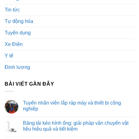
Tin tức
Tự động hóa
Tuyển dụng
Xe Điện
Y tế
Định lượng
BÀI VIẾT GẦN ĐÂY
Tuyển nhân viên lắp ráp máy và thiết bị công
nghiệp
Không
có
Băng tải kéo hình ống: giải pháp vận chuyển vật
bình
luận
liệu hiệu quả và tiết kiệm
ở
Tuyển
Không