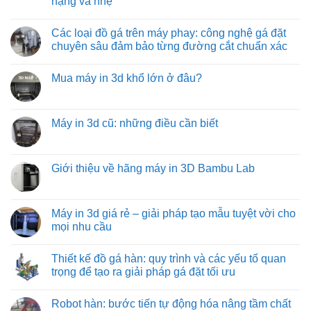
nặng và nhẹ
độ
trình
do:
Băng
cao
đóng
giải
tải
Không
hàng
pháp
con
có
xe
vận
lăn
Các loại đồ gá trên máy phay: công nghệ gá đặt
bình
tải
chuyển
truyền
luận
chuyên sâu đảm bảo từng đường cắt chuẩn xác
hàng
động
ở
hóa
bằng
Băng
Không
tiết
xích:
tải
có
kiệm
giải
Mua máy in 3d khổ lớn ở đâu?
trục
bình
và
pháp
vít
luận
hiệu
vận
Không
từ
ở
quả
chuyển
có
việt
Các
hàng
bình
machine:
loại
hóa
luận
Máy in 3d cũ: những điều cần biết
giải
đồ
tối
ở
pháp
gá
ưu
Mua
Không
vận
trên
từ
máy
có
chuyển
máy
việt
in
bình
vật
phay:
machine
3d
luận
Giới thiệu về hãng máy in 3D Bambu Lab
liệu
công
khổ
ở
hiệu
nghệ
lớn
Máy
Không
quả
gá
ở
in
có
nhất
đặt
đâu?
3d
bình
cho
chuyên
cũ:
luận
Máy in 3d giá rẻ – giải pháp tạo mẫu tuyệt vời cho
công
sâu
những
ở
nghiệp
đảm
mọi nhu cầu
điều
Giới
nặng
bảo
cần
thiệu
và
từng
Không
biết
về
nhẹ
đường
có
hãng
Thiết kế đồ gá hàn: quy trình và các yếu tố quan
cắt
bình
máy
chuẩn
luận
trọng để tạo ra giải pháp gá đặt tối ưu
in
xác
ở
3D
Máy
Không
Bambu
in
có
Lab
Robot hàn: bước tiến tự động hóa nâng tầm chất
3d
bình