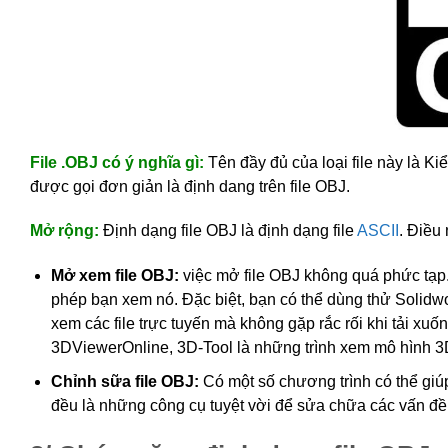
File .OBJ có ý nghĩa gì:
Tên đầy đủ của loại file này là 
được gọi đơn giản là định dang trên file OBJ.
Mở rộng:
Định dạng file OBJ là định dạng file
ASCII
. Điều 
Mở xem file OBJ:
việc mở file OBJ không quá phức tạp
phép bạn xem nó. Đặc biệt, bạn có thể dùng thử Solidw
xem các file trực tuyến mà không gặp rắc rối khi tải x
3DViewerOnline, 3D-Tool là những trình xem mô hình 3D 
Chỉnh sữa file OBJ:
Có một số chương trình có thể giú
đều là những công cụ tuyệt vời để sửa chữa các vấn đề 