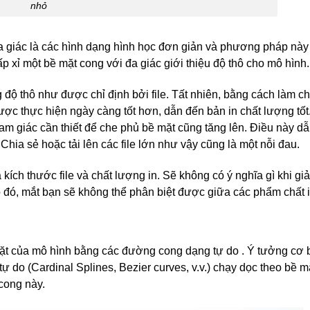
nhỏ
 Đa giác là các hình dạng hình học đơn giản và phương pháp này
p xỉ một bề mặt cong với đa giác giới thiệu độ thô cho mô hình.
 độ thô như được chỉ định bởi file. Tất nhiên, bằng cách làm c
ợc thực hiện ngày càng tốt hơn, dẫn đến bản in chất lượng tốt.
tam giác cần thiết để che phủ bề mặt cũng tăng lên. Điều này dẫ
 Chia sẻ hoặc tải lên các file lớn như vậy cũng là một nỗi đau.
kích thước file và chất lượng in. Sẽ không có ý nghĩa gì khi gi
o đó, mắt bạn sẽ không thể phân biệt được giữa các phẩm chất i
mặt của mô hình bằng các đường cong dạng tự do . Ý tưởng cơ 
 do (Cardinal Splines, Bezier curves, v.v.) chạy dọc theo bề 
cong này.