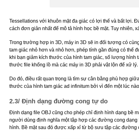
Tessellations với khuôn mặt đa giác có lợi thế và bất lợi.
cách đơn giản nhất để mô tả hình học bề mặt. Tuy nhiên, xấ
Trong trường hợp in 3D, máy in 3D sẽ in đối tượng có cùng
tam giác nhỏ hơn và nhỏ hơn, phép tính gần đúng có thể đư
khi bạn giảm kích thước của hình tam giác, số lượng hình 
thước file khổng lồ mà các máy in 3D phải vật lộn để xử lý.
Do đó, điều rất quan trọng là tìm sự cân bằng phù hợp giữa 
thước của hình tam giác ad infinitum bởi vì đến một lúc nà
2.3/ Định dạng đường cong tự do
Định dạng file OBJ cũng cho phép chỉ định hình dạng bề 
người dùng định nghĩa một tập hợp các đường cong dạng tự
hình. Bề mặt sau đó được xấp xỉ từ bộ sưu tập các đường 