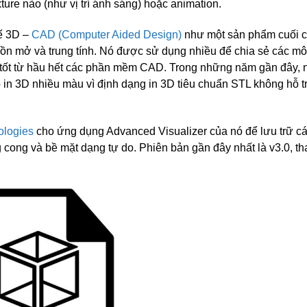
xture nào (như vị trí ánh sáng) hoặc animation.
kế 3D –
CAD (Computer Aided Design)
như một sản phẩm cuối 
guồn mở và trung tính. Nó được sử dụng nhiều để chia sẻ các m
t tốt từ hầu hết các phần mềm CAD. Trong những năm gần đây, 
 in 3D nhiều màu vì định dạng in 3D tiêu chuẩn STL không hỗ tr
ologies
cho ứng dụng Advanced Visualizer của nó để lưu trữ cá
ong và bề mặt dạng tự do. Phiên bản gần đây nhất là v3.0, th