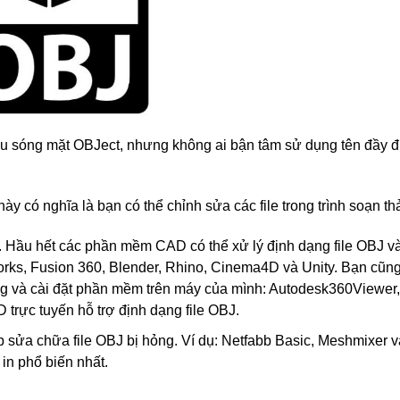
Kiểu sóng mặt OBJect, nhưng không ai bận tâm sử dụng tên đầy 
này có nghĩa là bạn có thể chỉnh sửa các file trong trình soạn t
. Hầu hết các phần mềm CAD có thể xử lý định dạng file OBJ v
orks, Fusion 360, Blender, Rhino, Cinema4D và Unity. Bạn cũng
uống và cài đặt phần mềm trên máy của mình: Autodesk360Viewer,
trực tuyến hỗ trợ định dạng file OBJ.
p sửa chữa file OBJ bị hỏng. Ví dụ: Netfabb Basic, Meshmixer 
in phổ biến nhất.