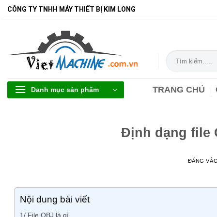
Bỏ
CÔNG TY TNHH MÁY THIẾT BỊ KIM LONG
qua
nội
dung
Tìm
kiếm:
TRANG CHỦ
Danh mục sản phẩm
Định dạng file
ĐĂNG VÀ
Nội dung bài viết
1/ File OBJ là gì