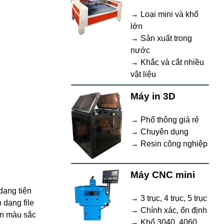
→ Loại mini và khổ
lớn
→ Sản xuất trong
nước
→ Khắc và cắt nhiều
vật liệu
Máy in 3D
→ Phổ thông giá rẻ
→ Chuyên dụng
→ Resin công nghiệp
Máy CNC mini
dạng tiện
→ 3 trục, 4 trục, 5 trục
 dạng file
→ Chính xác, ổn định
in màu sắc
→ Khổ 3040, 4060,