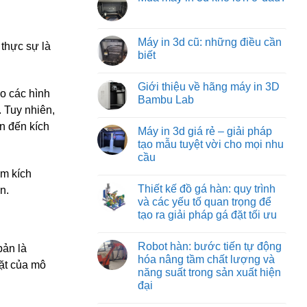
machine:
luận
tối
Không
ở
giải
ưu
có
Các
pháp
từ
bình
loại
vận
việt
luận
Máy in 3d cũ: những điều cần
đồ
chuyển
machine
 thực sự là
ở
gá
vật
biết
Mua
trên
liệu
máy
máy
hiệu
Không
in
phay:
quả
có
3d
Giới thiệu về hãng máy in 3D
công
nhất
bình
khổ
ho các hình
nghệ
cho
luận
Bambu Lab
lớn
gá
ở
công
 Tuy nhiên,
ở
đặt
Máy
nghiệp
Không
đâu?
chuyên
in
nặng
có
n đến kích
Máy in 3d giá rẻ – giải pháp
sâu
3d
và
bình
đảm
cũ:
nhẹ
luận
tạo mẫu tuyệt vời cho mọi nhu
bảo
những
ở
cầu
từng
điều
Giới
đường
cần
thiệu
Không
ảm kích
cắt
biết
về
có
chuẩn
hãng
Thiết kế đồ gá hàn: quy trình
n.
bình
xác
máy
luận
và các yếu tố quan trọng để
in
ở
3D
tạo ra giải pháp gá đặt tối ưu
Máy
Bambu
in
Lab
Không
3d
có
giá
Robot hàn: bước tiến tự động
bình
bản là
rẻ
luận
hóa nâng tầm chất lượng và
–
mặt của mô
ở
giải
năng suất trong sản xuất hiện
Thiết
pháp
kế
đại
tạo
đồ
mẫu
gá
Không
tuyệt