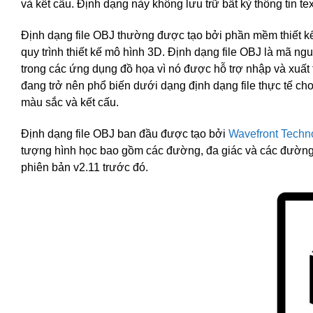
và kết cấu. Định dạng này không lưu trữ bất kỳ thông tin te
Định dạng file OBJ thường được tạo bởi phần mềm thiết 
quy trình thiết kế mô hình 3D. Định dạng file OBJ là mã n
trong các ứng dụng đồ họa vì nó được hỗ trợ nhập và xuấ
đang trở nên phổ biến dưới dạng định dạng file thực tế cho
màu sắc và kết cấu.
Định dạng file OBJ ban đầu được tạo bởi
Wavefront Techn
tượng hình học bao gồm các đường, đa giác và các đường c
phiên bản v2.11 trước đó.