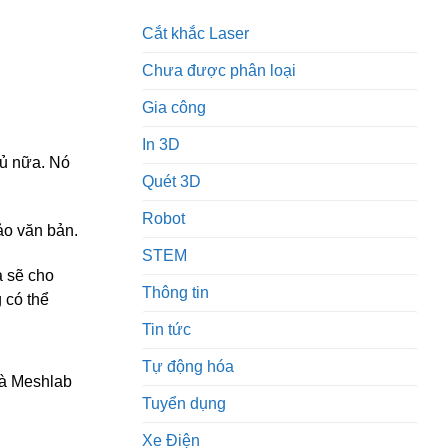
Cắt khắc Laser
Chưa được phân loại
Gia công
In 3D
đủ nữa. Nó
Quét 3D
Robot
hảo văn bản.
STEM
à sẽ cho
Thông tin
 có thể
Tin tức
Tự động hóa
và Meshlab
Tuyển dụng
Xe Điện