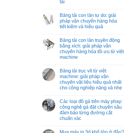
tải
Băng
vận
tải
chuyển
Không
nỉ
vật
có
chịu
Băng tải con lăn tự do: giải
liệu
bình
nhiệt:
hiệu
luận
pháp vận chuyển hàng hóa
giải
ở
quả
pháp
tiết kiệm và hiệu quả
Băng
và
vận
tải
tiết
chuyển
Không
co
kiệm
tối
có
rút:
Băng tải con lăn truyền động
ưu
bình
giải
cho
luận
bằng xích: giải pháp vận
pháp
ở
môi
tối
chuyển hàng hóa tối ưu từ việt
Băng
trường
ưu
tải
nhiệt
machine
hóa
con
độ
quy
lăn
Không
cao
trình
tự
có
đóng
Băng tải trục vít từ việt
do:
bình
hàng
giải
luận
machine: giải pháp vận
xe
ở
pháp
tải
chuyển vật liệu hiệu quả nhất
Băng
vận
tải
chuyển
cho công nghiệp nặng và nhẹ
con
hàng
lăn
Không
hóa
truyền
có
tiết
Các loại đồ gá trên máy phay:
động
bình
kiệm
bằng
luận
và
công nghệ gá đặt chuyên sâu
ở
xích:
hiệu
đảm bảo từng đường cắt
Băng
giải
quả
tải
pháp
chuẩn xác
trục
vận
vít
Không
chuyển
từ
có
hàng
Mua máy in 3d khổ lớn ở đâu?
việt
bình
hóa