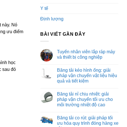
Y tế
Định lượng
t này. Nó
ững ưu điểm
BÀI VIẾT GẦN ĐÂY
Tuyển nhân viên lắp ráp máy
và thiết bị công nghiệp
hình học
Không
có
c sau đó
Băng tải kéo hình ống: giải
bình
luận
pháp vận chuyển vật liệu hiệu
ở
quả và tiết kiệm
Tuyển
nhân
Không
viên
có
lắp
Băng tải nỉ chịu nhiệt: giải
bình
ráp
luận
pháp vận chuyển tối ưu cho
máy
ở
và
môi trường nhiệt độ cao
Băng
thiết
tải
bị
Không
kéo
công
có
hình
Băng tải co rút: giải pháp tối
nghiệp
bình
ống:
luận
ưu hóa quy trình đóng hàng xe
giải
ở
pháp