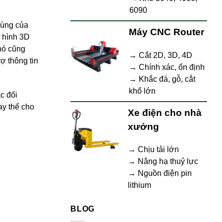
6090
cùng của
Máy CNC Router
ô hình 3D
nó cũng
→ Cắt 2D, 3D, 4D
ợ thông tin
→ Chính xác, ổn định
→ Khắc đá, gỗ, cắt
khổ lớn
c đối
ay thế cho
Xe điện cho nhà
xưởng
→ Chịu tải lớn
→ Nâng hạ thuỷ lực
→ Nguồn điện pin
lithium
BLOG