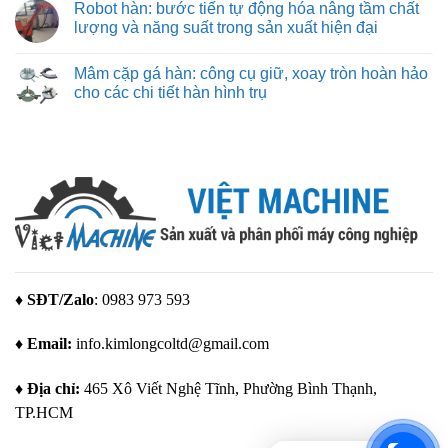
Lab
Robot hàn: bước tiến tự động hóa nâng tầm chất
3d
bình
giá
luận
lượng và năng suất trong sản xuất hiện đại
rẻ
ở
–
Thiết
Không
giải
kế
có
Mâm cặp gá hàn: công cụ giữ, xoay tròn hoàn hảo
pháp
đồ
bình
tạo
gá
luận
cho các chi tiết hàn hình trụ
mẫu
hàn:
ở
tuyệt
quy
Robot
Không
vời
trình
hàn:
có
cho
và
bước
bình
mọi
các
tiến
luận
nhu
yếu
tự
ở
cầu
tố
động
Mâm
quan
hóa
cặp
trọng
nâng
gá
để
tầm
hàn:
tạo
chất
công
ra
lượng
cụ
giải
và
giữ,
pháp
năng
xoay
gá
suất
tròn
đặt
trong
hoàn
♦ SĐT/Zalo
: 0983 973 593
tối
sản
hảo
ưu
xuất
cho
hiện
các
♦ Email:
info.kimlongcoltd@gmail.com
đại
chi
tiết
hàn
hình
♦ Địa chỉ:
465 Xô Viết Nghệ Tĩnh, Phường Bình Thạnh,
trụ
TP.HCM