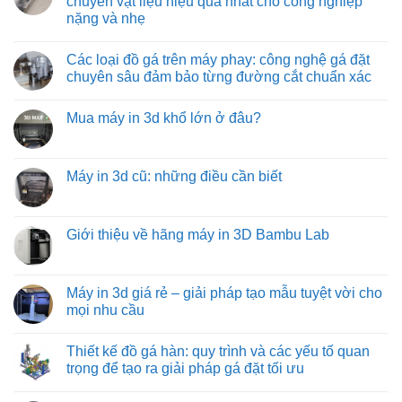
chuyển vật liệu hiệu quả nhất cho công nghiệp
nhiệt
quy
tự
ở
nặng và nhẹ
độ
trình
do:
Băng
cao
đóng
giải
tải
Không
hàng
pháp
con
có
xe
vận
lăn
Các loại đồ gá trên máy phay: công nghệ gá đặt
bình
tải
chuyển
truyền
luận
chuyên sâu đảm bảo từng đường cắt chuẩn xác
hàng
động
ở
hóa
bằng
Băng
Không
tiết
xích:
tải
có
kiệm
giải
Mua máy in 3d khổ lớn ở đâu?
trục
bình
và
pháp
vít
luận
hiệu
vận
Không
từ
ở
quả
chuyển
có
việt
Các
hàng
bình
machine:
loại
hóa
luận
Máy in 3d cũ: những điều cần biết
giải
đồ
tối
ở
pháp
gá
ưu
Mua
Không
vận
trên
từ
máy
có
chuyển
máy
việt
in
bình
vật
phay:
machine
3d
luận
Giới thiệu về hãng máy in 3D Bambu Lab
liệu
công
khổ
ở
hiệu
nghệ
lớn
Máy
Không
quả
gá
ở
in
có
nhất
đặt
đâu?
3d
bình
cho
chuyên
cũ:
luận
Máy in 3d giá rẻ – giải pháp tạo mẫu tuyệt vời cho
công
sâu
những
ở
nghiệp
đảm
mọi nhu cầu
điều
Giới
nặng
bảo
cần
thiệu
và
từng
Không
biết
về
nhẹ
đường
có
hãng
Thiết kế đồ gá hàn: quy trình và các yếu tố quan
cắt
bình
máy
chuẩn
luận
trọng để tạo ra giải pháp gá đặt tối ưu
in
xác
ở
3D
Máy
Không
Bambu
in
có