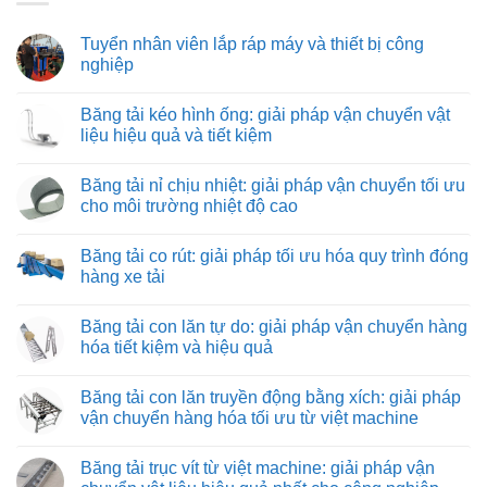
Tuyển nhân viên lắp ráp máy và thiết bị công
nghiệp
Không
có
Băng tải kéo hình ống: giải pháp vận chuyển vật
bình
luận
liệu hiệu quả và tiết kiệm
ở
Tuyển
Không
nhân
có
Băng tải nỉ chịu nhiệt: giải pháp vận chuyển tối ưu
viên
bình
lắp
luận
cho môi trường nhiệt độ cao
ráp
ở
máy
Băng
Không
và
tải
có
Băng tải co rút: giải pháp tối ưu hóa quy trình đóng
thiết
kéo
bình
bị
hình
luận
hàng xe tải
công
ống:
ở
nghiệp
giải
Băng
Không
pháp
tải
có
Băng tải con lăn tự do: giải pháp vận chuyển hàng
vận
nỉ
bình
chuyển
chịu
luận
hóa tiết kiệm và hiệu quả
vật
nhiệt:
ở
liệu
giải
Băng
Không
hiệu
pháp
tải
có
Băng tải con lăn truyền động bằng xích: giải pháp
quả
vận
co
bình
và
chuyển
rút:
luận
vận chuyển hàng hóa tối ưu từ việt machine
tiết
tối
giải
ở
kiệm
ưu
pháp
Băng
Không
cho
tối
tải
có
Băng tải trục vít từ việt machine: giải pháp vận
môi
ưu
con
bình
trường
hóa
lăn
luận