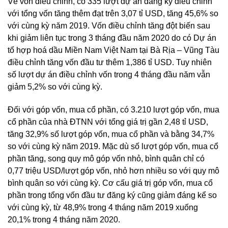
Về vốn điều chỉnh, có 335 lượt dự án đăng ký điều chỉnh
với tổng vốn tăng thêm đạt trên 3,07 tỉ USD, tăng 45,6% so
với cùng kỳ năm 2019. Vốn điều chỉnh tăng đột biến sau
khi giảm liên tục trong 3 tháng đầu năm 2020 do có Dự án
tổ hợp hoá dầu Miền Nam Việt Nam tại Bà Rịa – Vũng Tàu
điều chỉnh tăng vốn đầu tư thêm 1,386 tỉ USD. Tuy nhiên
số lượt dự án điều chỉnh vốn trong 4 tháng đầu năm vẫn
giảm 5,2% so với cùng kỳ.
Đối với góp vốn, mua cổ phần, có 3.210 lượt góp vốn, mua
cổ phần của nhà ĐTNN với tổng giá trị gần 2,48 tỉ USD,
tăng 32,9% số lượt góp vốn, mua cổ phần và bằng 34,7%
so với cùng kỳ năm 2019. Mặc dù số lượt góp vốn, mua cổ
phần tăng, song quy mô góp vốn nhỏ, bình quân chỉ có
0,77 triệu USD/lượt góp vốn, nhỏ hơn nhiều so với quy mô
bình quân so với cùng kỳ. Cơ cấu giá trị góp vốn, mua cổ
phần trong tổng vốn đầu tư đăng ký cũng giảm đáng kể so
với cùng kỳ, từ 48,9% trong 4 tháng năm 2019 xuống
20,1% trong 4 tháng năm 2020.