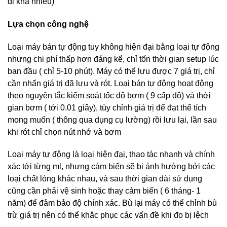
đi khá nhiều)
Lựa chọn công nghệ
Loại máy bán tự động tuy không hiện đại bằng loại tự động
nhưng chi phí thấp hơn đáng kể, chỉ tốn thời gian setup lúc
ban đầu ( chỉ 5-10 phút). Máy có thể lưu được 7 giá trị, chỉ
cần nhấn giá trị đã lưu và rót. Loại bán tự động hoạt động
theo nguyên tắc kiểm soát tốc độ bơm ( 9 cấp độ) và thời
gian bơm ( tới 0.01 giây), tùy chỉnh giá trị để đạt thể tích
mong muốn ( thông qua dụng cụ lường) rồi lưu lại, lần sau
khi rót chỉ chọn nút nhớ và bơm
Loại máy tự động là loại hiện đại, thao tác nhanh và chính
xác tới từng ml, nhưng cảm biến sẽ bị ảnh hưởng bởi các
loại chất lỏng khác nhau, và sau thời gian dài sử dụng
cũng cần phải vệ sinh hoặc thay cảm biến ( 6 tháng- 1
năm) để đảm bảo độ chính xác. Bù lại máy có thể chỉnh bù
trừ giá trị nên có thể khắc phục các vấn đề khi đo bị lệch