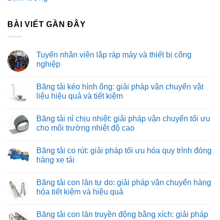
BÀI VIẾT GẦN ĐÂY
Tuyển nhân viên lắp ráp máy và thiết bị công
nghiệp
Không
có
Băng tải kéo hình ống: giải pháp vận chuyển vật
bình
luận
liệu hiệu quả và tiết kiệm
ở
Tuyển
Không
nhân
có
Băng tải nỉ chịu nhiệt: giải pháp vận chuyển tối ưu
viên
bình
lắp
luận
cho môi trường nhiệt độ cao
ráp
ở
máy
Băng
Không
và
tải
có
Băng tải co rút: giải pháp tối ưu hóa quy trình đóng
thiết
kéo
bình
bị
hình
luận
hàng xe tải
công
ống:
ở
nghiệp
giải
Băng
Không
pháp
tải
có
Băng tải con lăn tự do: giải pháp vận chuyển hàng
vận
nỉ
bình
chuyển
chịu
luận
hóa tiết kiệm và hiệu quả
vật
nhiệt:
ở
liệu
giải
Băng
Không
hiệu
pháp
tải
có
Băng tải con lăn truyền động bằng xích: giải pháp
quả
vận
co
bình