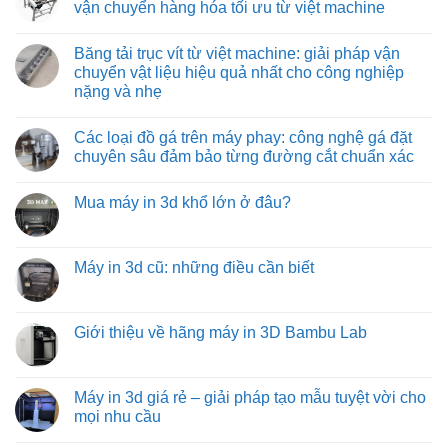
và
chuyển
rút:
luận
vận chuyển hàng hóa tối ưu từ việt machine
tiết
tối
giải
ở
kiệm
ưu
pháp
Băng
Không
cho
tối
tải
có
Băng tải trục vít từ việt machine: giải pháp vận
môi
ưu
con
bình
trường
hóa
lăn
luận
chuyển vật liệu hiệu quả nhất cho công nghiệp
nhiệt
quy
tự
ở
nặng và nhẹ
độ
trình
do:
Băng
cao
đóng
giải
tải
Không
hàng
pháp
con
có
xe
vận
lăn
Các loại đồ gá trên máy phay: công nghệ gá đặt
bình
tải
chuyển
truyền
luận
chuyên sâu đảm bảo từng đường cắt chuẩn xác
hàng
động
ở
hóa
bằng
Băng
Không
tiết
xích:
tải
có
kiệm
giải
Mua máy in 3d khổ lớn ở đâu?
trục
bình
và
pháp
vít
luận
hiệu
vận
Không
từ
ở
quả
chuyển
có
việt
Các
hàng
bình
machine:
loại
hóa
luận
Máy in 3d cũ: những điều cần biết
giải
đồ
tối
ở
pháp
gá
ưu
Mua
Không
vận
trên
từ
máy
có
chuyển
máy
việt
in
bình
vật
phay:
machine
3d
luận
Giới thiệu về hãng máy in 3D Bambu Lab
liệu
công
khổ
ở
hiệu
nghệ
lớn
Máy
Không
quả
gá
ở
in
có
nhất
đặt
đâu?
3d
bình
cho
chuyên
cũ:
luận
Máy in 3d giá rẻ – giải pháp tạo mẫu tuyệt vời cho
công
sâu
những
ở
nghiệp
đảm
mọi nhu cầu
điều
Giới
nặng
bảo
cần
thiệu
và
từng
Không
biết
về