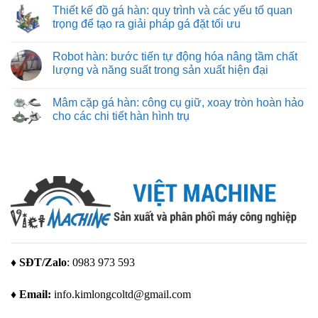
nhẹ
đường
có
hãng
Thiết kế đồ gá hàn: quy trình và các yếu tố quan
cắt
bình
máy
chuẩn
luận
trọng để tạo ra giải pháp gá đặt tối ưu
in
xác
ở
3D
Máy
Không
Bambu
in
có
Lab
Robot hàn: bước tiến tự động hóa nâng tầm chất
3d
bình
giá
luận
lượng và năng suất trong sản xuất hiện đại
rẻ
ở
–
Thiết
Không
giải
kế
có
Mâm cặp gá hàn: công cụ giữ, xoay tròn hoàn hảo
pháp
đồ
bình
tạo
gá
luận
cho các chi tiết hàn hình trụ
mẫu
hàn:
ở
tuyệt
quy
Robot
Không
vời
trình
hàn:
có
cho
và
bước
bình
mọi
các
tiến
luận
nhu
yếu
tự
ở
cầu
tố
động
Mâm
quan
hóa
cặp
trọng
nâng
gá
để
tầm
hàn:
tạo
chất
công
ra
lượng
cụ
giải
và
giữ,
pháp
năng
xoay
gá
suất
tròn
đặt
trong
hoàn
♦ SĐT/Zalo
: 0983 973 593
tối
sản
hảo
ưu
xuất
cho
hiện
các
♦ Email:
info.kimlongcoltd@gmail.com
đại
chi
tiết
hàn