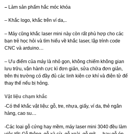
–
Làm sản phẩm hắc móc khóa
– Khắc logo, khắc trên ví da,..
– Máy cũng khắc laser mini này còn rất phù hợp cho các
bạn trẻ học hỏi và tìm hiểu về khắc laser, lập trình code
CNC và arduino…
– Ưu điểm của máy là nhỏ gọn, không chiếm không gian
lưu trữu, vận hành cực kì đơn giản, sửa chữa đơn giản,
trên thị trường có đầy đủ các linh kiện cơ khí và điện tử để
thay thế nếu bị hỏng.
Vật liệu chạm khắc
-Có thể khắc vật liệu: gỗ, tre, nhựa, giấy, ví da, thẻ ngân
hàng, cao su…
-Các loại gỗ cứng hay mềm, máy laser mini 3040 đều làm
việc tốt: Gỗ thông, gỗ xà cừ, gỗ xoài, gỗ mít,… hay gỗ ép