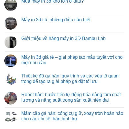
Mua máy in 3d khổ lớn ở đâu?
trục
bình
và
pháp
vít
luận
hiệu
vận
Không
từ
ở
quả
chuyển
có
việt
Các
hàng
bình
machine:
loại
hóa
luận
Máy in 3d cũ: những điều cần biết
giải
đồ
tối
ở
pháp
gá
ưu
Mua
Không
vận
trên
từ
máy
có
chuyển
máy
việt
in
bình
vật
phay:
machine
3d
luận
Giới thiệu về hãng máy in 3D Bambu Lab
liệu
công
khổ
ở
hiệu
nghệ
lớn
Máy
Không
quả
gá
ở
in
có
nhất
đặt
đâu?
3d
bình
cho
chuyên
cũ:
luận
Máy in 3d giá rẻ – giải pháp tạo mẫu tuyệt vời cho
công
sâu
những
ở
nghiệp
đảm
mọi nhu cầu
điều
Giới
nặng
bảo
cần
thiệu
và
từng
Không
biết
về
nhẹ
đường
có
hãng
Thiết kế đồ gá hàn: quy trình và các yếu tố quan
cắt
bình
máy
chuẩn
luận
trọng để tạo ra giải pháp gá đặt tối ưu
in
xác
ở
3D
Máy
Không
Bambu
in
có
Lab
Robot hàn: bước tiến tự động hóa nâng tầm chất
3d
bình
giá
luận
lượng và năng suất trong sản xuất hiện đại
rẻ
ở
–
Thiết
Không
giải
kế
có
Mâm cặp gá hàn: công cụ giữ, xoay tròn hoàn hảo
pháp
đồ
bình
tạo
gá
luận
cho các chi tiết hàn hình trụ
mẫu
hàn:
ở
tuyệt
quy
Robot
Không
vời
trình
hàn:
có