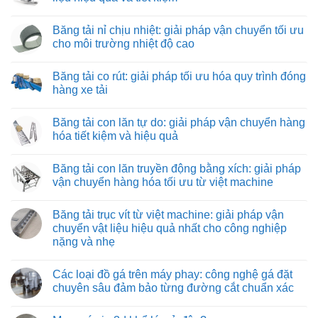
ở
Tuyển
Không
nhân
có
Băng tải nỉ chịu nhiệt: giải pháp vận chuyển tối ưu
viên
bình
lắp
luận
cho môi trường nhiệt độ cao
ráp
ở
máy
Băng
Không
và
tải
có
Băng tải co rút: giải pháp tối ưu hóa quy trình đóng
thiết
kéo
bình
bị
hình
luận
hàng xe tải
công
ống:
ở
nghiệp
giải
Băng
Không
pháp
tải
có
Băng tải con lăn tự do: giải pháp vận chuyển hàng
vận
nỉ
bình
chuyển
chịu
luận
hóa tiết kiệm và hiệu quả
vật
nhiệt:
ở
liệu
giải
Băng
Không
hiệu
pháp
tải
có
Băng tải con lăn truyền động bằng xích: giải pháp
quả
vận
co
bình
và
chuyển
rút:
luận
vận chuyển hàng hóa tối ưu từ việt machine
tiết
tối
giải
ở
kiệm
ưu
pháp
Băng
Không
cho
tối
tải
có
Băng tải trục vít từ việt machine: giải pháp vận
môi
ưu
con
bình
trường
hóa
lăn
luận
chuyển vật liệu hiệu quả nhất cho công nghiệp
nhiệt
quy
tự
ở
nặng và nhẹ
độ
trình
do:
Băng
cao
đóng
giải
tải
Không
hàng
pháp
con
có
xe
vận
lăn
Các loại đồ gá trên máy phay: công nghệ gá đặt
bình
tải
chuyển
truyền
luận
chuyên sâu đảm bảo từng đường cắt chuẩn xác
hàng
động
ở
hóa
bằng
Băng
Không
tiết
xích:
tải
có
kiệm
giải