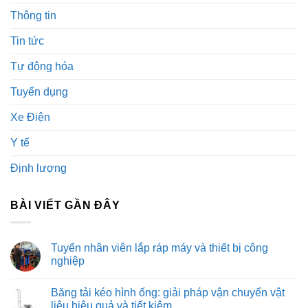
Thông tin
Tin tức
Tự động hóa
Tuyển dụng
Xe Điện
Y tế
Định lượng
BÀI VIẾT GẦN ĐÂY
Tuyển nhân viên lắp ráp máy và thiết bị công
nghiệp
Không
có
Băng tải kéo hình ống: giải pháp vận chuyển vật
bình
luận
liệu hiệu quả và tiết kiệm