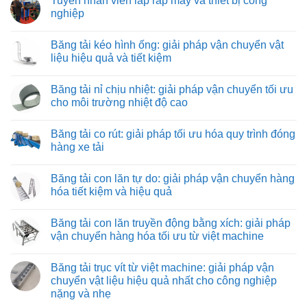
Tuyển nhân viên lắp ráp máy và thiết bị công
nghiệp
Không
có
Băng tải kéo hình ống: giải pháp vận chuyển vật
bình
luận
liệu hiệu quả và tiết kiệm
ở
Tuyển
Không
nhân
có
Băng tải nỉ chịu nhiệt: giải pháp vận chuyển tối ưu
viên
bình
lắp
luận
cho môi trường nhiệt độ cao
ráp
ở
máy
Băng
Không
và
tải
có
Băng tải co rút: giải pháp tối ưu hóa quy trình đóng
thiết
kéo
bình
bị
hình
luận
hàng xe tải
công
ống:
ở
nghiệp
giải
Băng
Không
pháp
tải
có
Băng tải con lăn tự do: giải pháp vận chuyển hàng
vận
nỉ
bình
chuyển
chịu
luận
hóa tiết kiệm và hiệu quả
vật
nhiệt:
ở
liệu
giải
Băng
Không
hiệu
pháp
tải
có
Băng tải con lăn truyền động bằng xích: giải pháp
quả
vận
co
bình
và
chuyển
rút:
luận
vận chuyển hàng hóa tối ưu từ việt machine
tiết
tối
giải
ở
kiệm
ưu
pháp
Băng
Không
cho
tối
tải
có
Băng tải trục vít từ việt machine: giải pháp vận
môi
ưu
con
bình
trường
hóa
lăn
luận
chuyển vật liệu hiệu quả nhất cho công nghiệp
nhiệt
quy
tự
ở
nặng và nhẹ
độ
trình
do:
Băng
cao
đóng
giải
tải