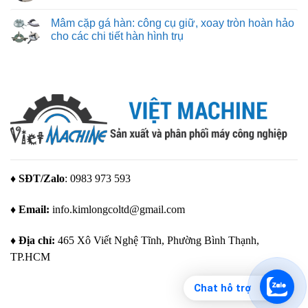
–
Thiết
Không
giải
kế
có
Mâm cặp gá hàn: công cụ giữ, xoay tròn hoàn hảo
pháp
đồ
bình
tạo
gá
luận
cho các chi tiết hàn hình trụ
mẫu
hàn:
ở
tuyệt
quy
Robot
Không
vời
trình
hàn:
có
cho
và
bước
bình
mọi
các
tiến
luận
nhu
yếu
tự
ở
cầu
tố
động
Mâm
quan
hóa
cặp
trọng
nâng
gá
để
tầm
hàn:
tạo
chất
công
ra
lượng
cụ
giải
và
giữ,
pháp
năng
xoay
gá
suất
tròn
đặt
trong
hoàn
♦ SĐT/Zalo
: 0983 973 593
tối
sản
hảo
ưu
xuất
cho
hiện
các
♦ Email:
info.kimlongcoltd@gmail.com
đại
chi
tiết
hàn
hình
♦ Địa chỉ:
465 Xô Viết Nghệ Tĩnh, Phường Bình Thạnh,
trụ
TP.HCM
Chat hỗ trợ