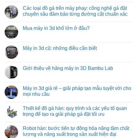
Không
hàng
pháp
con
có
xe
vận
lăn
Các loại đồ gá trên máy phay: công nghệ gá đặt
bình
tải
chuyển
truyền
luận
chuyên sâu đảm bảo từng đường cắt chuẩn xác
hàng
động
ở
hóa
bằng
Băng
Không
tiết
xích:
tải
có
kiệm
giải
Mua máy in 3d khổ lớn ở đâu?
trục
bình
và
pháp
vít
luận
hiệu
vận
Không
từ
ở
quả
chuyển
có
việt
Các
hàng
bình
machine:
loại
hóa
luận
Máy in 3d cũ: những điều cần biết
giải
đồ
tối
ở
pháp
gá
ưu
Mua
Không
vận
trên
từ
máy
có
chuyển
máy
việt
in
bình
vật
phay:
machine
3d
luận
Giới thiệu về hãng máy in 3D Bambu Lab
liệu
công
khổ
ở
hiệu
nghệ
lớn
Máy
Không
quả
gá
ở
in
có
nhất
đặt
đâu?
3d
bình
cho
chuyên
cũ:
luận
Máy in 3d giá rẻ – giải pháp tạo mẫu tuyệt vời cho
công
sâu
những
ở
nghiệp
đảm
mọi nhu cầu
điều
Giới
nặng
bảo
cần
thiệu
và
từng
Không
biết
về
nhẹ
đường
có
hãng
Thiết kế đồ gá hàn: quy trình và các yếu tố quan
cắt
bình
máy
chuẩn
luận
trọng để tạo ra giải pháp gá đặt tối ưu
in
xác
ở
3D
Máy
Không
Bambu
in
có
Lab
Robot hàn: bước tiến tự động hóa nâng tầm chất
3d
bình
giá
luận
lượng và năng suất trong sản xuất hiện đại
rẻ
ở