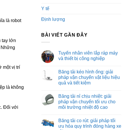
Y tế
Định lượng
ĩa là robot
BÀI VIẾT GẦN ĐÂY
 tay lớn
c. Những
Tuyển nhân viên lắp ráp máy
và thiết bị công nghiệp
Không
 một vị trí
có
Băng tải kéo hình ống: giải
bình
luận
pháp vận chuyển vật liệu hiệu
ở
quả và tiết kiệm
Tuyển
iệp là không
nhân
Không
viên
có
lắp
Băng tải nỉ chịu nhiệt: giải
bình
ráp
luận
pháp vận chuyển tối ưu cho
máy
ở
và
môi trường nhiệt độ cao
. Đối với
Băng
thiết
tải
bị
Không
kéo
công
có
hình
Băng tải co rút: giải pháp tối
nghiệp
bình
ống:
luận
ưu hóa quy trình đóng hàng xe
giải
ở
pháp