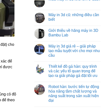
machine:
luận
tối
Không
ở
giải
ưu
có
Các
pháp
từ
bình
loại
vận
việt
luận
Máy in 3d cũ: những điều cần
đồ
chuyển
machine
ở
gá
vật
biết
Mua
trên
liệu
máy
máy
hiệu
Không
in
phay:
quả
có
3d
Giới thiệu về hãng máy in 3D
công
nhất
bình
khổ
nghệ
cho
luận
Bambu Lab
lớn
gá
ở
công
ở
đặt
Máy
nghiệp
Không
đâu?
chuyên
in
nặng
có
đặt) cho
Máy in 3d giá rẻ – giải pháp
sâu
3d
và
bình
đảm
cũ:
nhẹ
luận
tạo mẫu tuyệt vời cho mọi nhu
bảo
những
ở
cầu
từng
điều
Giới
đường
cần
thiệu
Không
 xác để
cắt
biết
về
có
chuẩn
hãng
Thiết kế đồ gá hàn: quy trình
trí được
bình
xác
máy
luận
và các yếu tố quan trọng để
in
ở
3D
tạo ra giải pháp gá đặt tối ưu
Máy
Bambu
in
Lab
Không
3d
có
giá
Robot hàn: bước tiến tự động
bình
rẻ
luận
hóa nâng tầm chất lượng và
–
ở
húng có độ
giải
năng suất trong sản xuất hiện
Thiết
pháp
kế
o để theo
đại
tạo
đồ
mẫu
gá
Không
tuyệt