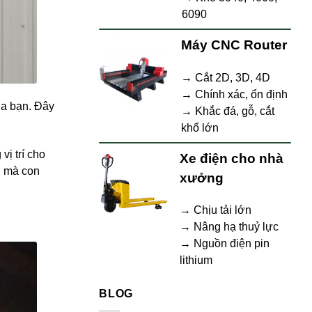
6090
Máy CNC Router
→ Cắt 2D, 3D, 4D
→ Chính xác, ổn định
ủa bạn. Đây
→ Khắc đá, gỗ, cắt
khổ lớn
vị trí cho
Xe điện cho nhà
ng mà con
xưởng
→ Chịu tải lớn
→ Nâng hạ thuỷ lực
→ Nguồn điện pin
lithium
BLOG