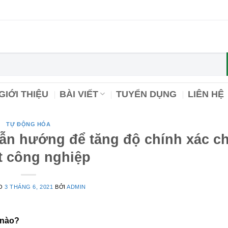
GIỚI THIỆU
BÀI VIẾT
TUYỂN DỤNG
LIÊN HỆ
TỰ ĐỘNG HÓA
 dẫn hướng để tăng độ chính xác c
t công nghiệp
ÀO
3 THÁNG 6, 2021
BỞI
ADMIN
 nào?