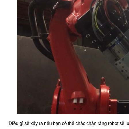
Điều gì sẽ xảy ra nếu bạn có thể chắc chắn rằng robot sẽ l