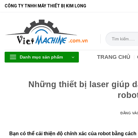
Bỏ
CÔNG TY TNHH MÁY THIẾT BỊ KIM LONG
qua
nội
dung
Tìm
kiếm:
TRANG CHỦ
Danh mục sản phẩm
Những thiết bị laser giúp
robo
ĐĂNG V
Bạn có thể cải thiện độ chính xác của robot bằng cách