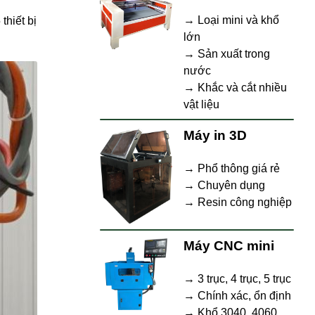
→ Loại mini và khổ
thiết bị
lớn
→ Sản xuất trong
nước
→ Khắc và cắt nhiều
vật liệu
Máy in 3D
→ Phổ thông giá rẻ
→ Chuyên dụng
→ Resin công nghiệp
Máy CNC mini
→ 3 trục, 4 trục, 5 trục
→ Chính xác, ổn định
→ Khổ 3040, 4060,