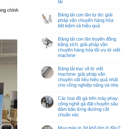
tải
Băng
vận
tải
chuyển
Không
nỉ
hông chính
vật
có
chịu
Băng tải con lăn tự do: giải
liệu
bình
nhiệt:
hiệu
luận
pháp vận chuyển hàng hóa
giải
ở
quả
pháp
tiết kiệm và hiệu quả
Băng
và
vận
tải
tiết
chuyển
Không
co
kiệm
tối
có
rút:
Băng tải con lăn truyền động
ưu
bình
giải
cho
luận
bằng xích: giải pháp vận
pháp
ở
môi
tối
chuyển hàng hóa tối ưu từ việt
Băng
trường
ưu
tải
nhiệt
machine
hóa
con
độ
quy
lăn
Không
cao
trình
tự
có
đóng
Băng tải trục vít từ việt
do:
bình
hàng
giải
luận
machine: giải pháp vận
xe
ở
pháp
tải
chuyển vật liệu hiệu quả nhất
Băng
vận
tải
chuyển
cho công nghiệp nặng và nhẹ
con
hàng
lăn
Không
hóa
truyền
có
tiết
Các loại đồ gá trên máy phay:
động
bình
kiệm
bằng
luận
và
công nghệ gá đặt chuyên sâu
ở
xích:
hiệu
đảm bảo từng đường cắt
Băng
giải
quả
tải
pháp
chuẩn xác
trục
vận
vít
Không
chuyển
từ
có
hàng
Mua máy in 3d khổ lớn ở đâu?
việt
bình
hóa