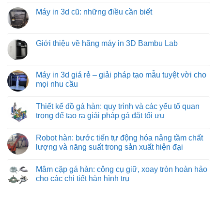
hàng
bình
machine:
loại
hóa
luận
Máy in 3d cũ: những điều cần biết
giải
đồ
tối
ở
pháp
gá
ưu
Mua
Không
vận
trên
từ
máy
có
chuyển
máy
việt
in
bình
vật
phay:
machine
3d
luận
Giới thiệu về hãng máy in 3D Bambu Lab
liệu
công
khổ
ở
hiệu
nghệ
lớn
Máy
Không
quả
gá
ở
in
có
nhất
đặt
đâu?
3d
bình
cho
chuyên
cũ:
luận
Máy in 3d giá rẻ – giải pháp tạo mẫu tuyệt vời cho
công
sâu
những
ở
nghiệp
đảm
mọi nhu cầu
điều
Giới
nặng
bảo
cần
thiệu
và
từng
Không
biết
về
nhẹ
đường
có
hãng
Thiết kế đồ gá hàn: quy trình và các yếu tố quan
cắt
bình
máy
chuẩn
luận
trọng để tạo ra giải pháp gá đặt tối ưu
in
xác
ở
3D
Máy
Không
Bambu
in
có
Lab
Robot hàn: bước tiến tự động hóa nâng tầm chất
3d
bình
giá
luận
lượng và năng suất trong sản xuất hiện đại
rẻ
ở
–
Thiết
Không
giải
kế
có
Mâm cặp gá hàn: công cụ giữ, xoay tròn hoàn hảo
pháp
đồ
bình
tạo
gá
luận
cho các chi tiết hàn hình trụ
mẫu
hàn:
ở
tuyệt
quy
Robot
Không
vời
trình
hàn:
có
cho
và
bước
bình
mọi
các
tiến
luận
nhu
yếu
tự
ở