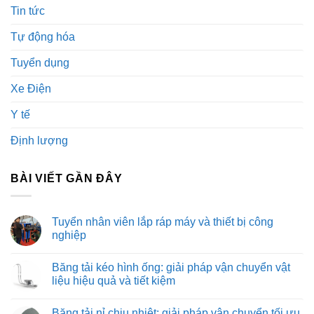
Tin tức
Tự động hóa
Tuyển dụng
Xe Điện
Y tế
Định lượng
BÀI VIẾT GẦN ĐÂY
Tuyển nhân viên lắp ráp máy và thiết bị công
nghiệp
Không
có
Băng tải kéo hình ống: giải pháp vận chuyển vật
bình
luận
liệu hiệu quả và tiết kiệm
ở
Tuyển
Không
nhân
có
Băng tải nỉ chịu nhiệt: giải pháp vận chuyển tối ưu
viên
bình