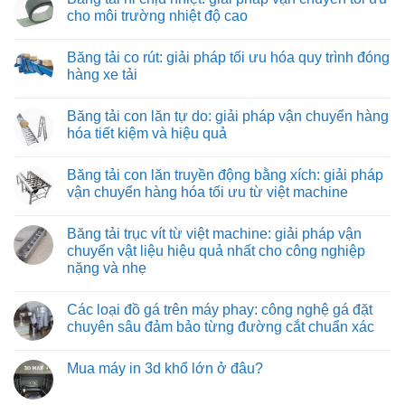
lắp
luận
cho môi trường nhiệt độ cao
ráp
ở
máy
Băng
Không
và
tải
có
Băng tải co rút: giải pháp tối ưu hóa quy trình đóng
thiết
kéo
bình
bị
hình
luận
hàng xe tải
công
ống:
ở
nghiệp
giải
Băng
Không
pháp
tải
có
Băng tải con lăn tự do: giải pháp vận chuyển hàng
vận
nỉ
bình
chuyển
chịu
luận
hóa tiết kiệm và hiệu quả
vật
nhiệt:
ở
liệu
giải
Băng
Không
hiệu
pháp
tải
có
Băng tải con lăn truyền động bằng xích: giải pháp
quả
vận
co
bình
và
chuyển
rút:
luận
vận chuyển hàng hóa tối ưu từ việt machine
tiết
tối
giải
ở
kiệm
ưu
pháp
Băng
Không
cho
tối
tải
có
Băng tải trục vít từ việt machine: giải pháp vận
môi
ưu
con
bình
trường
hóa
lăn
luận
chuyển vật liệu hiệu quả nhất cho công nghiệp
nhiệt
quy
tự
ở
nặng và nhẹ
độ
trình
do:
Băng
cao
đóng
giải
tải
Không
hàng
pháp
con
có
xe
vận
lăn
Các loại đồ gá trên máy phay: công nghệ gá đặt
bình
tải
chuyển
truyền
luận
chuyên sâu đảm bảo từng đường cắt chuẩn xác
hàng
động
ở
hóa
bằng
Băng
Không
tiết
xích:
tải
có
kiệm
giải
Mua máy in 3d khổ lớn ở đâu?
trục
bình
và
pháp
vít
luận
hiệu
vận
Không
từ
ở
quả
chuyển
có
việt
Các