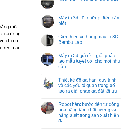
machine:
luận
tối
Không
ở
giải
ưu
có
Các
pháp
từ
bình
loại
vận
việt
luận
Máy in 3d cũ: những điều cần
đồ
chuyển
machine
ở
gá
vật
biết
Mua
trên
liệu
 bằng một
máy
máy
hiệu
Không
in
phay:
quả
có
c của động
3d
Giới thiệu về hãng máy in 3D
công
nhất
bình
khổ
vẽ chỉ có
nghệ
cho
luận
Bambu Lab
lớn
gá
ở
công
ở
ư trên màn
đặt
Máy
nghiệp
Không
đâu?
chuyên
in
nặng
có
Máy in 3d giá rẻ – giải pháp
sâu
3d
và
bình
đảm
cũ:
nhẹ
luận
tạo mẫu tuyệt vời cho mọi nhu
bảo
những
ở
cầu
từng
điều
Giới
đường
cần
thiệu
Không
cắt
biết
về
có
chuẩn
hãng
Thiết kế đồ gá hàn: quy trình
bình
xác
máy
luận
và các yếu tố quan trọng để
in
ở
3D
tạo ra giải pháp gá đặt tối ưu
Máy
Bambu
in
Lab
Không
3d
có
giá
Robot hàn: bước tiến tự động
bình
rẻ
luận
hóa nâng tầm chất lượng và
–
ở
giải
năng suất trong sản xuất hiện
Thiết
pháp
kế
đại
tạo
đồ
mẫu
gá
Không
tuyệt