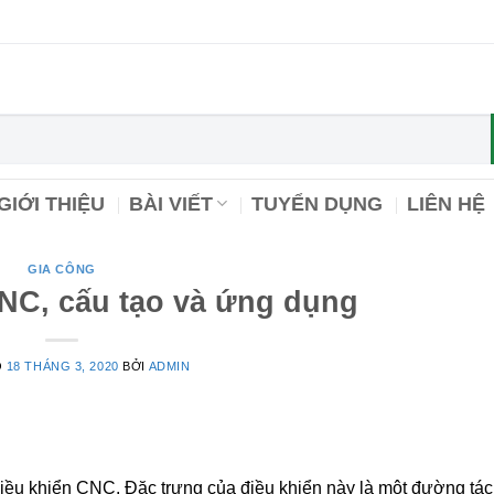
GIỚI THIỆU
BÀI VIẾT
TUYỂN DỤNG
LIÊN HỆ
GIA CÔNG
NC, cấu tạo và ứng dụng
O
18 THÁNG 3, 2020
BỞI
ADMIN
 điều khiển CNC. Đặc trưng của điều khiển này là một đường tá