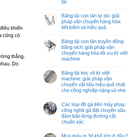
tải
Băng
vận
tải
chuyển
Không
nỉ
vật
có
chịu
Băng tải con lăn tự do: giải
liệu
bình
nhiệt:
hiệu
luận
pháp vận chuyển hàng hóa
giải
ở
quả
pháp
tiết kiệm và hiệu quả
 điều khiển
Băng
và
vận
tải
tiết
chuyển
Không
a cũng có
co
kiệm
tối
có
rút:
Băng tải con lăn truyền động
ưu
bình
giải
cho
luận
bằng xích: giải pháp vận
pháp
ở
môi
tối
chuyển hàng hóa tối ưu từ việt
Băng
trường
ưu
đường thẳng.
tải
nhiệt
machine
hóa
con
độ
 nhau. Do
quy
lăn
Không
cao
trình
tự
có
đóng
Băng tải trục vít từ việt
do:
bình
hàng
giải
luận
machine: giải pháp vận
xe
ở
pháp
tải
chuyển vật liệu hiệu quả nhất
Băng
vận
tải
chuyển
cho công nghiệp nặng và nhẹ
con
hàng
lăn
Không
hóa
truyền
có
tiết
Các loại đồ gá trên máy phay:
động
bình
kiệm
bằng
luận
và
công nghệ gá đặt chuyên sâu
ở
xích:
hiệu
đảm bảo từng đường cắt
Băng
giải
quả
tải
pháp
chuẩn xác
trục
vận
vít
Không
chuyển
từ
có
hàng
Mua máy in 3d khổ lớn ở đâu?
việt
bình
hóa