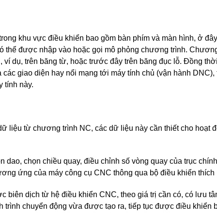
 trong khu vực điều khiển bao gồm bàn phím và màn hình, ở đâ
u có thể được nhập vào hoặc gọi mô phỏng chương trình. Chươn
 ví dụ, trên băng từ, hoặc trước đây trên băng đục lỗ. Đồng thờ
a các giao diện hay nổi mạng tới máy tính chủ (vận hành DNC), 
 tính này.
dữ liệu từ chương trình NC, các dữ liệu này cần thiết cho hoạt 
 dao, chọn chiều quay, điều chỉnh số vòng quay của trục chính 
ơng ứng của máy công cụ CNC thông qua bộ điều khiển thích 
biên dịch từ hệ điều khiển CNC, theo giá trị cần có, có lưu tâ
h trình chuyển động vừa được tạo ra, tiếp tục được điều khiển