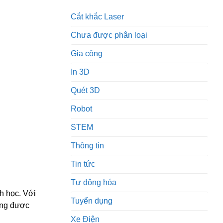
Cắt khắc Laser
Chưa được phân loại
Gia công
In 3D
Quét 3D
Robot
STEM
Thông tin
Tin tức
Tự động hóa
h học. Với
Tuyển dụng
ông được
.
Xe Điện