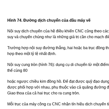
Hình 74. Đường dịch chuyển của đầu máy vẽ
Nội suy dịch chuyển của hệ điều khiển CNC cũng theo cách t
suy và chuyển chúng như là những giá trị cần cho mạch điề
Trường hợp nội suy đường thẳng, hai hoặc ba trục đồng th
hợp theo một tỷ lệ nhất định.
Nội suy cung tròn (hình 76): dụng cụ di chuyển từ một điể
thể cùng 80
hoặc ngược chiều kim đồng hồ. Để đạt được quỹ đạo dụng c
được phối hợp với nhau, phụ thuộc vào cả quãng đường đã
Giao thoa của cả hai trục cho ra cung tròn.
Mỗi trục của máy công cụ CNC nhận tín hiệu dịch chuyển 