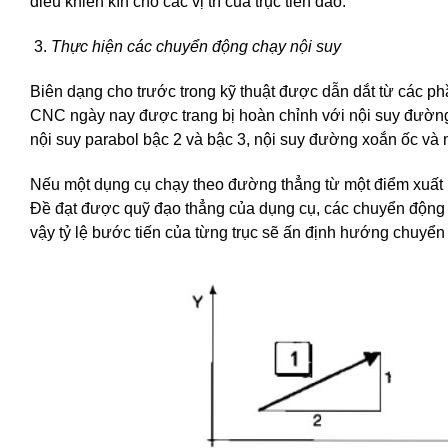
điều khiển kín cho các vị trí của trục tiến dao.
Thực hiện các chuyển động chạy nội suy
Biên dạng cho trước trong kỹ thuật được dẫn dắt từ các ph
CNC ngày nay được trang bị hoàn chỉnh với nội suy đường
nội suy parabol bậc 2 và bậc 3, nội suy đường xoắn ốc và 
Nếu một dụng cụ chạy theo đường thẳng từ một điểm xuất ph
Đề đạt được quỹ đạo thẳng của dụng cụ, các chuyển động 
vậy tỷ lệ bước tiến của từng trục sẽ ấn định hướng chuyển