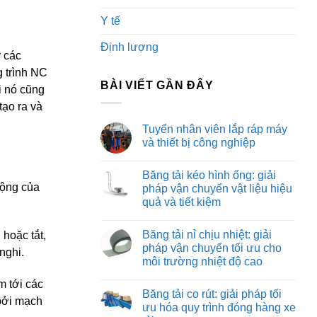
Y tế
Định lượng
y các
g trình NC
BÀI VIẾT GẦN ĐÂY
i nó cũng
tạo ra và
Tuyển nhân viên lắp ráp máy
và thiết bị công nghiệp
Không
có
Băng tải kéo hình ống: giải
bình
luận
động của
pháp vận chuyển vật liệu hiệu
ở
quả và tiết kiệm
Tuyển
nhân
Không
viên
có
lắp
Băng tải nỉ chịu nhiệt: giải
hoặc tắt,
bình
ráp
luận
pháp vận chuyển tối ưu cho
máy
nghi.
ở
và
môi trường nhiệt độ cao
Băng
thiết
tải
bị
Không
kéo
m tới các
công
có
hình
Băng tải co rút: giải pháp tối
nghiệp
bình
ống:
 bởi mạch
luận
ưu hóa quy trình đóng hàng xe
giải
ở
pháp