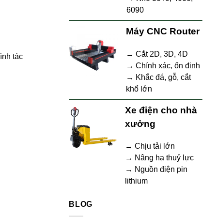
6090
Máy CNC Router
→ Cắt 2D, 3D, 4D
ình tác
→ Chính xác, ổn định
→ Khắc đá, gỗ, cắt
khổ lớn
Xe điện cho nhà
xưởng
→ Chịu tải lớn
→ Nâng hạ thuỷ lực
→ Nguồn điện pin
lithium
BLOG