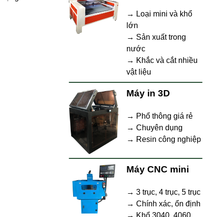
→ Loại mini và khổ
lớn
→ Sản xuất trong
nước
→ Khắc và cắt nhiều
vật liệu
Máy in 3D
→ Phổ thông giá rẻ
→ Chuyên dụng
→ Resin công nghiệp
Máy CNC mini
→ 3 trục, 4 trục, 5 trục
→ Chính xác, ổn định
→ Khổ 3040, 4060,