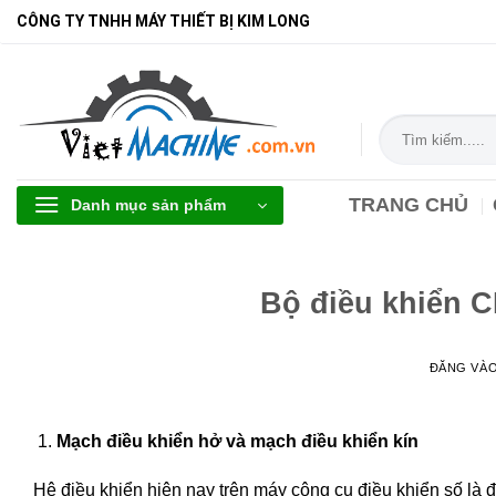
Bỏ
CÔNG TY TNHH MÁY THIẾT BỊ KIM LONG
qua
nội
dung
Tìm
kiếm:
TRANG CHỦ
Danh mục sản phẩm
Bộ điều khiển C
ĐĂNG VÀ
Mạch điều khiển hở và mạch điều khiển kín
Hệ điều khiển hiện nay trên máy công cụ điều khiển số là