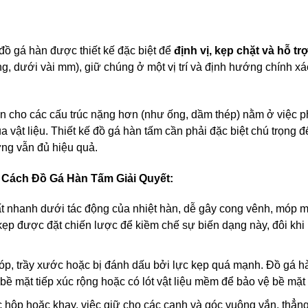
 đồ gá hàn được thiết kế đặc biệt để
định vị, kẹp chặt và hỗ tr
, dưới vài mm), giữ chúng ở một vị trí và định hướng chính xác
àn cho các cấu trúc nặng hơn (như ống, dầm thép) nằm ở việc p
a vật liệu. Thiết kế đồ gá hàn tấm cần phải đặc biệt chú trọng đ
ng vẫn đủ hiệu quả.
Cách Đồ Gá Hàn Tấm Giải Quyết:
ất nhanh dưới tác động của nhiệt hàn, dễ gây cong vênh, móp 
 kẹp được đặt chiến lược để kiềm chế sự biến dạng này, đôi khi
móp, trầy xước hoặc bị đánh dấu bởi lực kẹp quá mạnh. Đồ gá h
ề mặt tiếp xúc rộng hoặc có lót vật liệu mềm để bảo vệ bề mặt 
 hộp hoặc khay, việc giữ cho các cạnh và góc vuông vắn, thẳng