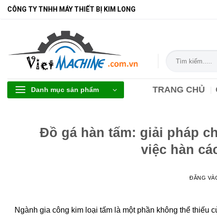
Bỏ
CÔNG TY TNHH MÁY THIẾT BỊ KIM LONG
qua
nội
dung
Tìm
kiếm:
TRANG CHỦ
Danh mục sản phẩm
Đồ gá hàn tấm: giải pháp c
việc hàn các
ĐĂNG V
Ngành gia công kim loại tấm là một phần không thể thiếu của