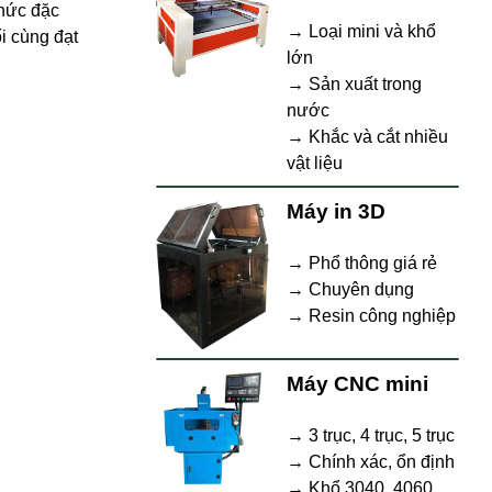
thức đặc
→ Loại mini và khổ
i cùng đạt
lớn
→ Sản xuất trong
nước
→ Khắc và cắt nhiều
vật liệu
Máy in 3D
→ Phổ thông giá rẻ
→ Chuyên dụng
→ Resin công nghiệp
Máy CNC mini
→ 3 trục, 4 trục, 5 trục
→ Chính xác, ổn định
→ Khổ 3040, 4060,