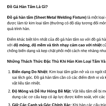
Đồ Gá Hàn Tấm Là Gì?
Đồ gá hàn tấm (Sheet Metal Welding Fixture)
là một loại
được làm từ kim loại tấm (thường có độ dày tương đối mỏng
quá trình hàn.
Điểm khác biệt lớn nhất của đồ gá hàn tấm so với đồ gá h
với
độ mỏng, độ mềm và tính nhạy cảm cao với nhiệt
củ
chống biến dạng và kẹp chặt phôi một cách nhẹ nhàng như
Những Thách Thức Đặc Thù Khi Hàn Kim Loại Tấm Và 
Biến dạng Do Nhiệt:
Kim loại tấm giãn nở và co ngót r
sai lệch góc. Đồ gá hàn tấm cần có các điểm định vị và
vật liệu tản nhiệt.
Độ Mỏng và Dễ Hư Hỏng Bề Mặt:
Vật liệu tấm dễ bị 
dụng các cơ cấu kẹp có áp lực được kiểm soát, với các b
Giữ Các Cạnh và Góc Chính Xác:
Khi hàn các cấu trúc