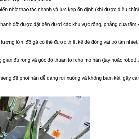
biến nhờ thao tác nhanh và lực kẹp ổn định (khi được điều chỉn
thanh đỡ được đặt bên dưới các khu vực rộng, phẳng của tấm k
lượng lớn, đồ gá có thể được thiết kế để đóng vai trò tản nhiệt
gian đủ rộng và góc độ thuận lợi cho mỏ hàn (tay hoặc robot) ti
hiêng để phoi hàn dễ dàng rơi xuống và không bám két, gây cản