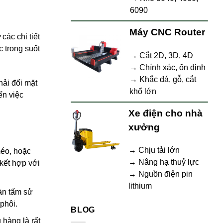
6090
Máy CNC Router
ợ
các chi tiết
 trong suốt
→ Cắt 2D, 3D, 4D
→ Chính xác, ổn định
→ Khắc đá, gỗ, cắt
hải đối mặt
khổ lớn
ến việc
Xe điện cho nhà
xưởng
→ Chịu tải lớn
méo, hoặc
→ Nâng hạ thuỷ lực
 kết hợp với
→ Nguồn điện pin
lithium
àn tấm sử
phôi.
BLOG
 hàng là rất