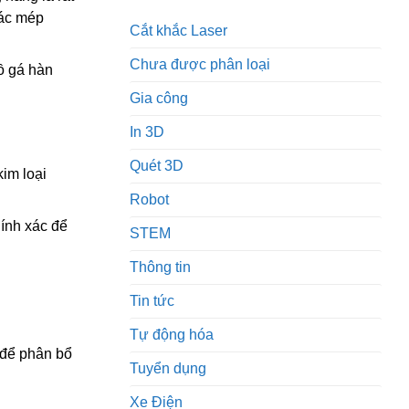
các mép
Cắt khắc Laser
Chưa được phân loại
ồ gá hàn
Gia công
In 3D
Quét 3D
kim loại
Robot
ính xác để
STEM
Thông tin
Tin tức
Tự động hóa
 để phân bổ
Tuyển dụng
Xe Điện