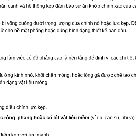
 chặn cạnh và hệ thống kẹp đảm bảo sự ăn khớp chính xác của 
ể bị võng xuống dưới trọng lượng của chính nó hoặc lực kẹp. Đ
ữ cho bề mặt phẳng hoặc đúng hình dạng thiết kế ban đầu.
g làm việc có độ phẳng cao là nền tảng để định vị các chi tiết 
đường kính nhỏ, khối chặn mỏng, hoặc lòng gá được chế tạo ch
iến dạng vật liệu mỏng.
g điều chỉnh lực kẹp.
úc rộng, phẳng hoặc có lót vật liệu mềm
(ví dụ: cao su, nhựa)
 điểm kẹp với lực mạnh.