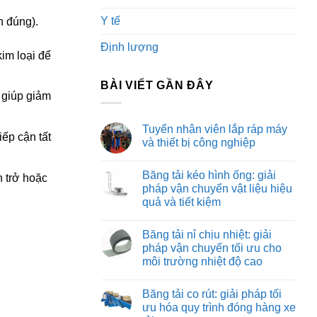
Y tế
h đúng).
Định lượng
im loại để
BÀI VIẾT GẦN ĐÂY
, giúp giảm
Tuyển nhân viên lắp ráp máy
ếp cận tất
và thiết bị công nghiệp
Không
có
Băng tải kéo hình ống: giải
bình
 trở hoặc
luận
pháp vận chuyển vật liệu hiệu
ở
quả và tiết kiệm
Tuyển
nhân
Không
viên
có
lắp
Băng tải nỉ chịu nhiệt: giải
bình
ráp
luận
pháp vận chuyển tối ưu cho
máy
ở
và
môi trường nhiệt độ cao
Băng
thiết
tải
bị
Không
kéo
công
có
hình
Băng tải co rút: giải pháp tối
nghiệp
bình
ống:
luận
ưu hóa quy trình đóng hàng xe
giải
ở
pháp