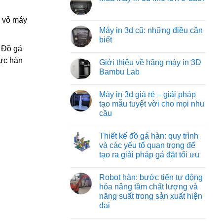
machine:
luận
tối
Không
ở
giải
ưu
có
Các
pháp
từ
, vỏ máy
bình
loại
vận
việt
luận
Máy in 3d cũ: những điều cần
đồ
chuyển
machine
ở
gá
vật
biết
Mua
trên
liệu
máy
. Đồ gá
máy
hiệu
Không
in
phay:
quả
có
3d
cực hàn
Giới thiệu về hãng máy in 3D
công
nhất
bình
khổ
nghệ
cho
luận
Bambu Lab
lớn
gá
ở
công
ở
đặt
Máy
nghiệp
Không
đâu?
chuyên
in
nặng
có
Máy in 3d giá rẻ – giải pháp
sâu
3d
và
bình
đảm
cũ:
nhẹ
luận
tạo mẫu tuyệt vời cho mọi nhu
bảo
những
ở
cầu
từng
điều
Giới
đường
cần
thiệu
Không
cắt
biết
về
có
chuẩn
hãng
Thiết kế đồ gá hàn: quy trình
bình
xác
máy
luận
và các yếu tố quan trọng để
in
ở
3D
tạo ra giải pháp gá đặt tối ưu
Máy
Bambu
in
Lab
Không
3d
có
giá
Robot hàn: bước tiến tự động
bình
rẻ
luận
hóa nâng tầm chất lượng và
–
ở
giải
năng suất trong sản xuất hiện
Thiết
pháp
kế
đại
tạo
đồ
mẫu
gá
Không
tuyệt