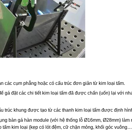
àn các cụm phẳng hoặc có cấu trúc đơn giản từ kim loại tấm.
ể gá đặt các chi tiết kim loại tấm đã được chấn (uốn) lại với nh
u trúc khung được tạo từ các thanh kim loại tấm được định hìn
ng bàn gá hàn module (với hệ thống lỗ Ø16mm, Ø28mm) làm n
 tấm kim loại (kẹp có lót đệm, cữ chặn mỏng, khối góc vuông…