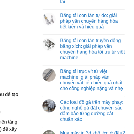
tải
Băng
vận
tải
chuyển
Không
nỉ
vật
có
chịu
Băng tải con lăn tự do: giải
liệu
bình
nhiệt:
hiệu
luận
pháp vận chuyển hàng hóa
giải
ở
quả
pháp
tiết kiệm và hiệu quả
Băng
và
vận
tải
tiết
chuyển
Không
co
kiệm
tối
có
rút:
Băng tải con lăn truyền động
ưu
bình
giải
cho
luận
bằng xích: giải pháp vận
pháp
ở
môi
tối
chuyển hàng hóa tối ưu từ việt
Băng
trường
ưu
tải
nhiệt
machine
hóa
con
độ
quy
lăn
Không
cao
trình
tự
có
đóng
Băng tải trục vít từ việt
do:
bình
hàng
giải
luận
machine: giải pháp vận
xe
ở
pháp
tải
chuyển vật liệu hiệu quả nhất
Băng
vận
tải
chuyển
cho công nghiệp nặng và nhẹ
con
hàng
au để tạo
lăn
Không
hóa
truyền
có
tiết
Các loại đồ gá trên máy phay:
động
bình
kiệm
bằng
luận
và
công nghệ gá đặt chuyên sâu
ở
xích:
hiệu
h.
đảm bảo từng đường cắt
Băng
giải
quả
tải
pháp
chuẩn xác
ền tảng,
trục
vận
vít
Không
chuyển
) để xây
từ
có
hàng
Mua máy in 3d khổ lớn ở đâu?
việt
bình
hóa