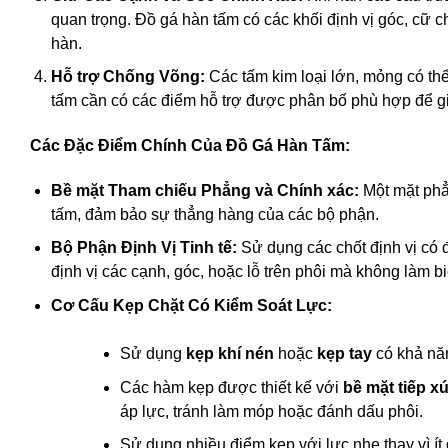
quan trọng. Đồ gá hàn tấm có các khối định vị góc, cữ
hàn.
Hỗ trợ Chống Võng:
Các tấm kim loại lớn, mỏng có th
tấm cần có các điểm hỗ trợ được phân bố phù hợp để gi
Các Đặc Điểm Chính Của Đồ Gá Hàn Tấm:
Bề mặt Tham chiếu Phẳng và Chính xác:
Một mặt phẳn
tấm, đảm bảo sự thẳng hàng của các bộ phận.
Bộ Phận Định Vị Tinh tế:
Sử dụng các chốt định vị có 
định vị các cạnh, góc, hoặc lỗ trên phôi mà không làm b
Cơ Cấu Kẹp Chặt Có Kiểm Soát Lực:
Sử dụng
kẹp khí nén
hoặc
kẹp tay
có khả năn
Các hàm kẹp được thiết kế với
bề mặt tiếp x
áp lực, tránh làm móp hoặc đánh dấu phôi.
Sử dụng nhiều điểm kẹp với lực nhẹ thay vì ít