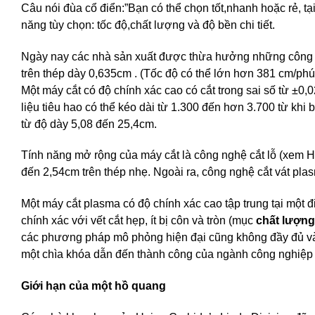
Câu nói đùa cổ điển:”Bạn có thể chọn tốt,nhanh hoặc rẻ, tạ
năng tùy chọn: tốc độ,chất lượng và độ bền chi tiết.
Ngày nay các nhà sản xuất được thừa hưởng những công ng
trên thép dày 0,635cm . (Tốc độ có thể lớn hơn 381 cm/phút
Một máy cắt có độ chính xác cao có cắt trong sai số từ ±0
liệu tiêu hao có thể kéo dài từ 1.300 đến hơn 3.700 từ khi 
từ độ dày 5,08 đến 25,4cm.
Tính năng mở rộng của máy cắt là công nghệ cắt lỗ (xem Hìn
đến 2,54cm trên thép nhẹ. Ngoài ra, công nghệ cắt vát plas
Một máy cắt plasma có độ chính xác cao tập trung tại một 
chính xác với vết cắt hẹp, ít bị côn và tròn (mục
chất lượng
các phương pháp mô phỏng hiện đại cũng không đầy đủ và
một chìa khóa dẫn đến thành công của ngành công nghiệp 
Giới hạn của một hồ quang