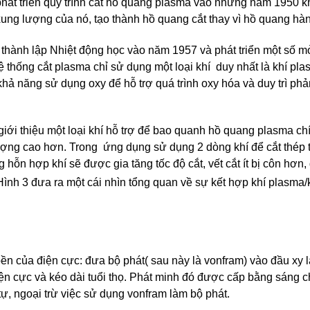
hát triển quy trình cắt hồ quang plasma vào những năm 1950 k
ung lượng của nó, tạo thành hồ quang cắt thay vì hồ quang hàn
 thành lập Nhiệt động học vào năm 1957 và phát triển một số m
 thống cắt plasma chỉ sử dụng một loại khí duy nhất là khí pla
hả năng sử dụng oxy để hỗ trợ quá trình oxy hóa và duy trì phả
iới thiệu một loại khí hỗ trợ để bao quanh hồ quang plasma ch
lượng cao hơn. Trong ứng dụng sử dụng 2 dòng khí để cắt thép 
g hỗn hợp khí sẽ được gia tăng tốc độ cắt, vết cắt ít bị côn hơn
 Hình 3 đưa ra một cái nhìn tổng quan về sự kết hợp khí plasma/k
n của điện cực: đưa bộ phát( sau này là vonfram) vào đầu xy l
điện cực và kéo dài tuổi thọ. Phát minh đó được cấp bằng sáng 
ự, ngoại trừ việc sử dụng vonfram làm bộ phát.