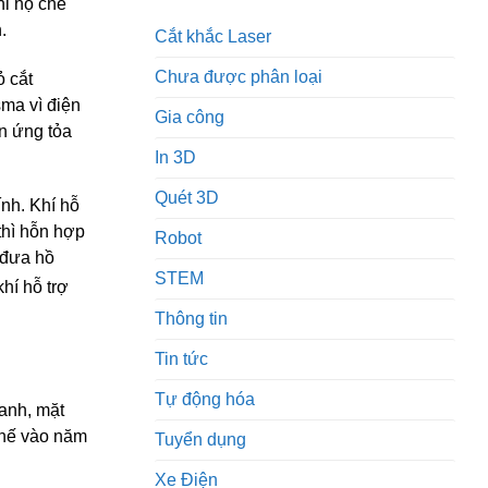
hi họ chế
.
Cắt khắc Laser
Chưa được phân loại
ỏ cắt
sma vì điện
Gia công
n ứng tỏa
In 3D
Quét 3D
ính. Khí hỗ
thì hỗn hợp
Robot
, đưa hồ
STEM
hí hỗ trợ
Thông tin
Tin tức
Tự động hóa
anh, mặt
chế vào năm
Tuyển dụng
Xe Điện