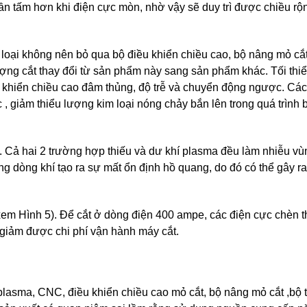
ần tấm hơn khi điện cực mòn, nhờ vậy sẽ duy trì được chiều rộn
 loại không nên bỏ qua bộ điều khiển chiều cao, bộ nâng mỏ cắt
ợng cắt thay đổi từ sản phẩm này sang sản phẩm khác. Tối thiể
u khiển chiều cao đâm thủng, độ trễ và chuyển động ngược. Cá
 , giảm thiểu lượng kim loại nóng chảy bắn lên trong quá trình 
c. Cả hai 2 trường hợp thiếu và dư khí plasma đều làm nhiễu v
rong dòng khí tạo ra sự mất ổn định hồ quang, do đó có thể gây 
(xem Hình 5). Để cắt ở dòng điện 400 ampe, các điện cực chèn 
 giảm được chi phí vận hành máy cắt.
lasma, CNC, điều khiển chiều cao mỏ cắt, bộ nâng mỏ cắt ,bộ 