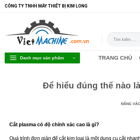
Bỏ
CÔNG TY TNHH MÁY THIẾT BỊ KIM LONG
qua
nội
dung
Tìm
kiếm:
TRANG CHỦ
Danh mục sản phẩm
Để hiểu đúng thế nào l
ĐĂNG VÀ
Cắt plasma có độ chính xác cao là gì?
Quá trình đơn giản để cắt kim loại là một dụng cụ cắt nha