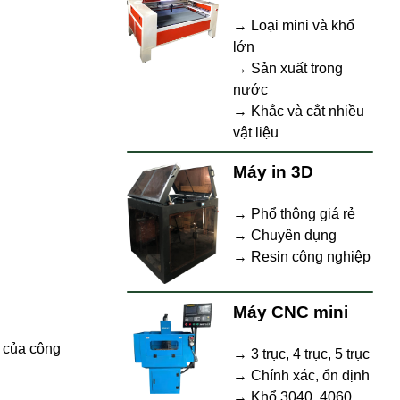
→ Loại mini và khổ
lớn
→ Sản xuất trong
nước
→ Khắc và cắt nhiều
vật liệu
Máy in 3D
→ Phổ thông giá rẻ
→ Chuyên dụng
→ Resin công nghiệp
Máy CNC mini
n của công
→ 3 trục, 4 trục, 5 trục
→ Chính xác, ổn định
→ Khổ 3040, 4060,