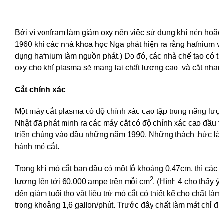
Bởi vì vonfram làm giảm oxy nên việc sử dụng khí nén hoặ
1960 khi các nhà khoa học Nga phát hiện ra rằng hafnium v
dụng hafnium làm nguồn phát.) Do đó, các nhà chế tạo có t
oxy cho khí plasma sẽ mang lại chất lượng cao và cắt nha
Cắt chính xác
Một máy cắt plasma có độ chính xác cao tập trung năng lư
Nhật đã phát minh ra các máy cắt có độ chính xác cao đầu
triển chúng vào đầu những năm 1990. Những thách thức làm
hành mỏ cắt.
Trong khi mỏ cắt ban đầu có một lỗ khoảng 0,47cm, thì các
2
lượng lên tới 60.000 ampe trên mỗi cm
. (Hình 4 cho thấy 
đến giảm tuổi thọ vật liệu trừ mỏ cắt có thiết kế cho chất
trong khoảng 1,6 gallon/phút. Trước đây chất làm mát chỉ 