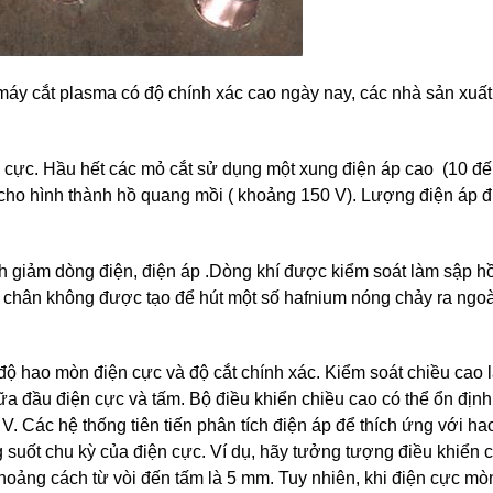
 cắt plasma có độ chính xác cao ngày nay, các nhà sản xuất 
cực. Hầu hết các mỏ cắt sử dụng một xung điện áp cao (10 đến
 cho hình thành hồ quang mồi ( khoảng 150 V). Lượng điện áp 
ch giảm dòng điện, điện áp .Dòng khí được kiểm soát làm sập h
, chân không được tạo để hút một số hafnium nóng chảy ra ngoà
độ hao mòn điện cực và độ cắt chính xác. Kiểm soát chiều cao 
ữa đầu điện cực và tấm. Bộ điều khiển chiều cao có thể ổn định
 V. Các hệ thống tiên tiến phân tích điện áp để thích ứng với h
g suốt chu kỳ của điện cực. Ví dụ, hãy tưởng tượng điều khiển 
khoảng cách từ vòi đến tấm là 5 mm. Tuy nhiên, khi điện cực mò