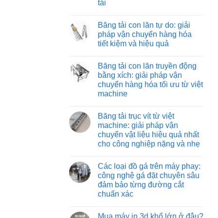
tải
Băng
vận
tải
chuyển
Không
nỉ
vật
có
chịu
Băng tải con lăn tự do: giải
liệu
bình
nhiệt:
hiệu
luận
pháp vận chuyển hàng hóa
giải
ở
quả
pháp
tiết kiệm và hiệu quả
Băng
và
vận
tải
tiết
chuyển
Không
co
kiệm
tối
có
rút:
Băng tải con lăn truyền động
ưu
bình
giải
cho
luận
bằng xích: giải pháp vận
pháp
ở
môi
tối
chuyển hàng hóa tối ưu từ việt
Băng
trường
ưu
tải
nhiệt
machine
hóa
con
độ
quy
lăn
Không
cao
trình
tự
có
đóng
Băng tải trục vít từ việt
do:
bình
hàng
giải
luận
machine: giải pháp vận
xe
ở
pháp
tải
chuyển vật liệu hiệu quả nhất
Băng
vận
tải
chuyển
cho công nghiệp nặng và nhẹ
con
hàng
lăn
Không
hóa
truyền
có
tiết
Các loại đồ gá trên máy phay:
động
bình
kiệm
bằng
luận
và
công nghệ gá đặt chuyên sâu
ở
xích:
hiệu
đảm bảo từng đường cắt
Băng
giải
quả
tải
pháp
chuẩn xác
trục
vận
vít
Không
chuyển
từ
có
hàng
Mua máy in 3d khổ lớn ở đâu?
việt
bình
hóa