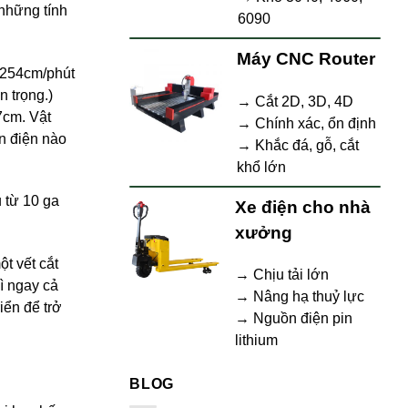
 những tính
6090
Máy CNC Router
 254cm/phút
n trọng.)
→ Cắt 2D, 3D, 4D
7cm. Vật
→ Chính xác, ổn định
ẫn điện nào
→ Khắc đá, gỗ, cắt
khổ lớn
u từ 10 ga
Xe điện cho nhà
xưởng
t vết cắt
→ Chịu tải lớn
ì ngay cả
→ Nâng hạ thuỷ lực
ển để trở
→ Nguồn điện pin
lithium
BLOG