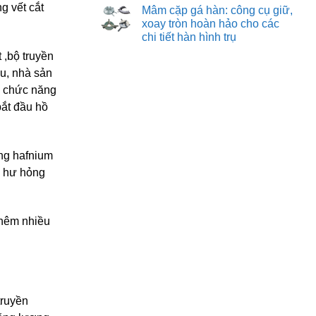
hàn:
có
g vết cắt
vời
Mâm cặp gá hàn: công cụ giữ,
quy
bình
cho
trình
luận
xoay tròn hoàn hảo cho các
mọi
ở
và
nhu
chi tiết hàn hình trụ
Robot
các
cầu
hàn:
yếu
Không
 ,bộ truyền
bước
tố
có
tiến
quan
bình
u, nhà sản
tự
trọng
luận
động
để
ở
c chức năng
hóa
tạo
Mâm
nâng
ra
bắt đầu hồ
cặp
tầm
giải
gá
chất
pháp
hàn:
lượng
gá
công
và
đặt
cụ
năng
tối
giữ,
ùng hafnium
suất
ưu
xoay
trong
tròn
ra hư hỏng
sản
hoàn
xuất
hảo
hiện
cho
đại
các
chi
thêm nhiều
tiết
hàn
hình
trụ
truyền