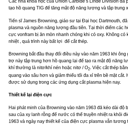
Các nhà khoa học của Union Carbide’s Linde Division đã p
tạo hồ quang TIG để tăng mật độ năng lượng và tập trung x
Tiến sĩ James Browning, giáo sư tại Đại học Dartmouth, đã
plasma và nguồn năng lượng đầu tiên. Tại thời điểm các hệ
cực vonfram bị ăn mòn nhanh chóng khi có oxy. Không có k
nhiệt , quá trình này bất lợi để cắt thép.
Browning bắt đầu thay đổi điều này vào năm 1963 khi ông g
trợ này tập trung hơn hồ quang lại để tạo ra mật độ năng 
khí thường là nitơ/khí nén hoặc nitơ / O
. Việc cắt thép bằn
2
quang vào sâu hơn và giảm thiểu tối đa xỉ trên bề mặt cắt.
được sử dụng trong các ứng dụng cắt plasma hiện nay.
Thiết kế lại điện cực
Hai phát minh của Browning vào năm 1963 đã kéo dài độ bề
sau của xy lanh rỗng để nước có thể truyền nhiệt ra khỏi 
1963 và ngày nay thiết kế của điện cực plasma vẫn tương t