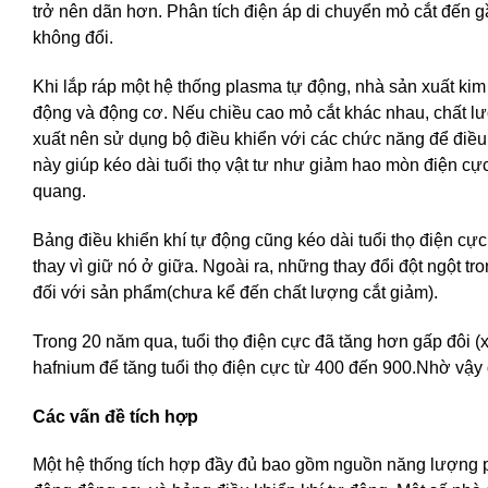
trở nên dãn hơn. Phân tích điện áp di chuyển mỏ cắt đến g
không đổi.
Khi lắp ráp một hệ thống plasma tự động, nhà sản xuất kim
động và động cơ. Nếu chiều cao mỏ cắt khác nhau, chất lư
xuất nên sử dụng bộ điều khiển với các chức năng để điề
này giúp kéo dài tuổi thọ vật tư như giảm hao mòn điện cực
quang.
Bảng điều khiển khí tự động cũng kéo dài tuổi thọ điện cự
thay vì giữ nó ở giữa. Ngoài ra, những thay đổi đột ngột t
đối với sản phẩm(chưa kể đến chất lượng cắt giảm).
Trong 20 năm qua, tuổi thọ điện cực đã tăng hơn gấp đôi 
hafnium để tăng tuổi thọ điện cực từ 400 đến 900.Nhờ vậy
Các vấn đề tích hợp
Một hệ thống tích hợp đầy đủ bao gồm nguồn năng lượng p