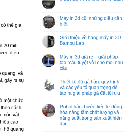
machine:
luận
tối
Không
ở
giải
ưu
có
Các
pháp
từ
bình
loại
vận
việt
luận
Máy in 3d cũ: những điều cần
đồ
chuyển
machine
ở
gá
vật
biết
Mua
có thể gia
trên
liệu
máy
máy
hiệu
Không
in
phay:
quả
có
3d
Giới thiệu về hãng máy in 3D
công
nhất
bình
khổ
nghệ
cho
luận
Bambu Lab
lớn
 20 mili
gá
ở
công
ở
đặt
Máy
nghiệp
Không
đâu?
được điều
chuyên
in
nặng
có
Máy in 3d giá rẻ – giải pháp
sâu
3d
và
bình
đảm
cũ:
nhẹ
luận
tạo mẫu tuyệt vời cho mọi nhu
bảo
những
ở
cầu
từng
điều
Giới
đường
cần
thiệu
ồ quang, và
Không
cắt
biết
về
có
i, gây ra sự
chuẩn
hãng
Thiết kế đồ gá hàn: quy trình
bình
xác
máy
luận
và các yếu tố quan trọng để
in
ở
3D
tạo ra giải pháp gá đặt tối ưu
Máy
Bambu
in
Lab
Không
là một chức
3d
có
giá
Robot hàn: bước tiến tự động
bình
 theo cách
rẻ
luận
hóa nâng tầm chất lượng và
–
ao mòn vật
ở
giải
năng suất trong sản xuất hiện
Thiết
pháp
chiều cao
kế
đại
tạo
đồ
mẫu
n, hồ quang
gá
Không
tuyệt