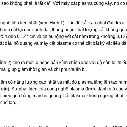
i sao không phải là tất cả”. Với máy cắt plasma cũng vậy, nó có
hệ tiên tiến nhất (xem Hình 1). Tốc độ cắt cao nhất đạt được
 nếu cắt tại các cạnh dài, thẳng hoặc chất lượng cắt không qua
,0254 đến 0,127 cm và chiều rộng vết cắt nằm trong khoảng 0,12
bắt đầu hồ quang và máy cắt plasma có thể cắt bất kỳ vật liệu d
h 2) cho ra một lỗ hoặc bán kính chính xác với độ côn tối thiể
ma giúp giảm thời gian và chi phí chuẩn bị.
điểm có năng lượng cao nhất và mật độ plasma tăng lên tạo ra mộ
 cắt
). Sự phát triển của công nghệ plasma được đánh giá cao v
 hiểu quả bằng máy hồ quang Cắt plasma không ngừng phát tri
chế tạo.