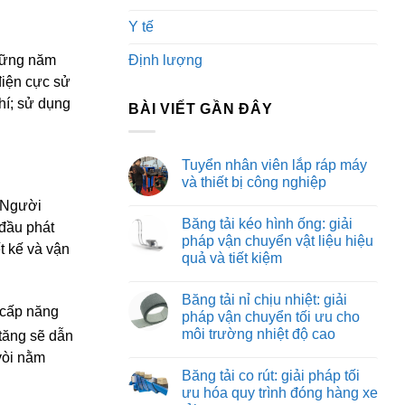
Y tế
những năm
Định lượng
điện cực sử
hí; sử dụng
BÀI VIẾT GẦN ĐÂY
Tuyển nhân viên lắp ráp máy
và thiết bị công nghiệp
Không
. Người
có
Băng tải kéo hình ống: giải
bình
 đầu phát
luận
pháp vận chuyển vật liệu hiệu
ở
t kế và vận
quả và tiết kiệm
Tuyển
nhân
Không
viên
có
lắp
Băng tải nỉ chịu nhiệt: giải
bình
ráp
 cấp năng
luận
pháp vận chuyển tối ưu cho
máy
ở
và
môi trường nhiệt độ cao
 tăng sẽ dẫn
Băng
thiết
tải
bị
Không
 vòi nằm
kéo
công
có
hình
Băng tải co rút: giải pháp tối
nghiệp
bình
ống:
luận
ưu hóa quy trình đóng hàng xe
giải
ở
pháp