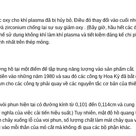
c oxy cho khí plasma đã bị hủy bỏ. Điều đó thay đổi vào cuối 
à zirconium chống lại sự suy giảm oxy . (Bây giờ, hầu hết các 
hể sử dụng không khí làm khí plasma và tiết kiệm đáng kể chi p
nh nhất trên thép mỏng.
ợng hồ tại một điểm để tập trung năng lượng vào sản phẩm cắt
 tiên vào những năm 1980 và sau đó các công ty Hoa Kỳ đã bắt
 cho các công ty phải quay về các nguyên tắc cơ bản của thiế
 vòi phun hiện tại có đường kính từ 0,101 đến 0,114cm và cung
ý nghĩa của việc cải tiến hiệu suất.) Tuy nhiên, mật độ hồ quang
 làm chảy xuống lỗ của voi phun, số lượng chất làm mát chảy qua
đi vào mỗi thân của mỏ cắt mà không đi qua các bộ phận khác.