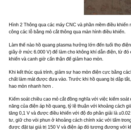
Hình 2 Thông qua các máy CNC và phần mềm điều khiển máy
công các lỗ bằng mỏ cắt thông qua màn hình điều khiển.
Làm thế nào hồ quang plasma hưởng lớn đến tuổi thọ điện 
giây ở mức 6.000 V) để làm cho không khí dẫn điện, từ đó
khiển và canh giờ cẩn thận để giảm hao mòn.
Khi kết thúc quá trình, giảm sự hao mòn điện cực bằng cá
chất làm mát được đưa vào. Trước khi hồ quang bị dập tắt
hao mòn nhanh hơn .
Kiểm soát chiều cao mỏ cắt đồng nghĩa với việc kiểm soát 
năng của điện áp hồ quang, tỷ lệ thuận với khoảng cách gi
tăng 0,1 V và được điều khiển với độ đo phân giải là ±0.02
tư, giữ cho vòi phun ở khoảng cách chính xác với tấm tron
được đặt tại giá trị 150 V và điện áp đó tương đương với 