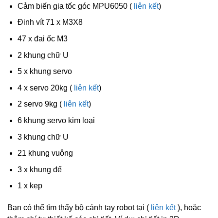
Cảm biến gia tốc góc MPU6050 (
liên kết
)
Đinh vít 71 x M3X8
47 x đai ốc M3
2 khung chữ U
5 x khung servo
4 x servo 20kg (
liên kết
)
2 servo 9kg (
liên kết
)
6 khung servo kim loại
3 khung chữ U
21 khung vuông
3 x khung đế
1 x kẹp
Bạn có thể tìm thấy bộ cánh tay robot tại (
liên kết
), hoặc