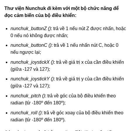
Thư viện Nunchuk đi kèm với một bộ chức năng để
đọc cảm biến của bộ điều khiển:
nunchuk_buttonZ ()
: trả về 1 nếu nút Z được nhấn, hoặc
0 nếu nó không được nhấn;
nunchuk_buttonC ()
: trả về 1 nếu nhấn nút C, hoặc 0
nếu ngược lại;
nunchuk_joystickX ()
: trả về giá trị x của cần điều khiển
(giữa -127 và 127);
nunchuk_joystickY ()
: trả về giá trị y của cần điều khiển
(giữa -127 và 127);
nunchuk_pitch ()
: trả về góc của bộ điều khiển theo
radian (từ -180º đến 180º);
nunchuk_roll ()
: trả về góc xoay của bộ điều khiển theo
radian (từ -180º đến 180º).