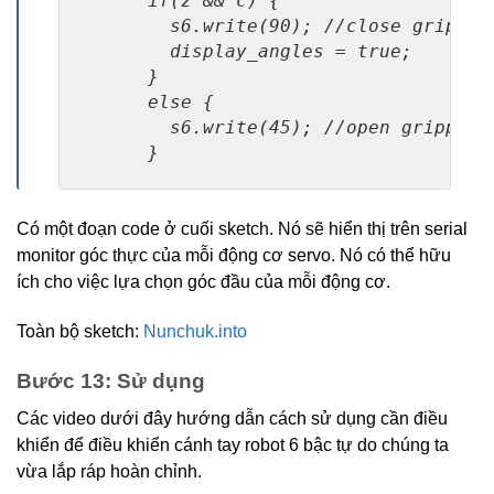
      if(z && c) {

        s6.write(90); //close gripper

        display_angles = true;

      }

      else {

        s6.write(45); //open gripper

      }
Có một đoạn code ở cuối sketch. Nó sẽ hiển thị trên serial
monitor góc thực của mỗi động cơ servo. Nó có thể hữu
ích cho việc lựa chọn góc đầu của mỗi động cơ.
Toàn bộ sketch:
Nunchuk.into
Bước 13: Sử dụng
Các video dưới đây hướng dẫn cách sử dụng cần điều
khiển để điều khiển cánh tay robot 6 bậc tự do chúng ta
vừa lắp ráp hoàn chỉnh.