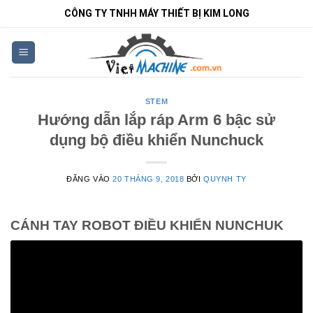
Bỏ
CÔNG TY TNHH MÁY THIẾT BỊ KIM LONG
qua
nội
dung
STEM
Hướng dẫn lắp ráp Arm 6 bậc sử
dụng bộ điều khiển Nunchuck
ĐĂNG VÀO
20 THÁNG 9, 2018
BỞI
QUYNH TY
CÁNH TAY ROBOT ĐIỀU KHIỂN NUNCHUK