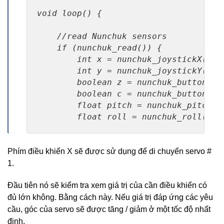
void loop() {

    //read Nunchuk sensors

    if (nunchuk_read()) {        

        int x = nunchuk_joystickX();  
        int y = nunchuk_joystickY();  
        boolean z = nunchuk_buttonZ();
        boolean c = nunchuk_buttonC();
        float pitch = nunchuk_pitch();
        float roll = nunchuk_roll(); 
Phím điều khiển X sẽ được sử dụng để di chuyển servo #
1.
Đầu tiên nó sẽ kiểm tra xem giá trị của cần điều khiển có
đủ lớn không. Bằng cách này. Nếu giá trị đáp ứng các yêu
cầu, góc của servo sẽ được tăng / giảm ở một tốc độ nhất
định.