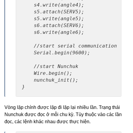
    s4.write(angle4);

    s5.attach(SERV5);

    s5.write(angle5);

    s6.attach(SERV6);

    s6.write(angle6);

    //start serial communication

    Serial.begin(9600);

    //start Nunchuk

    Wire.begin();

    nunchuk_init();

}
Vòng lặp chính được lặp đi lặp lại nhiều lần. Trạng thái
Nunchuk được đọc ở mỗi chu kỳ. Tùy thuộc vào các lần
đọc, các lệnh khác nhau được thực hiện.