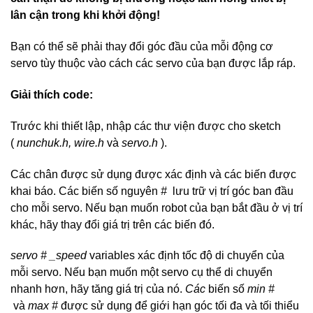
lân cận trong khi khởi động!
Bạn có thể sẽ phải thay đổi góc đầu của mỗi động cơ
servo tùy thuộc vào cách các servo của bạn được lắp ráp.
Giải thích
code
:
Trước khi thiết lập, nhập các thư viện được cho sketch
(
nunchuk.h, wire.h
và
servo.h
).
Các chân được sử dụng được xác định và các biến được
khai báo. Các biến số nguyên
#
lưu trữ vị trí góc ban đầu
cho mỗi servo. Nếu bạn muốn robot của bạn bắt đầu ở vị trí
khác, hãy thay đổi giá trị trên các biến đó.
servo # _speed
variables xác định tốc độ di chuyển của
mỗi servo. Nếu bạn muốn một servo cụ thể di chuyển
nhanh hơn, hãy tăng giá trị của nó.
Các
biến số
min #
và
max #
được sử dụng để giới hạn góc tối đa và tối thiểu