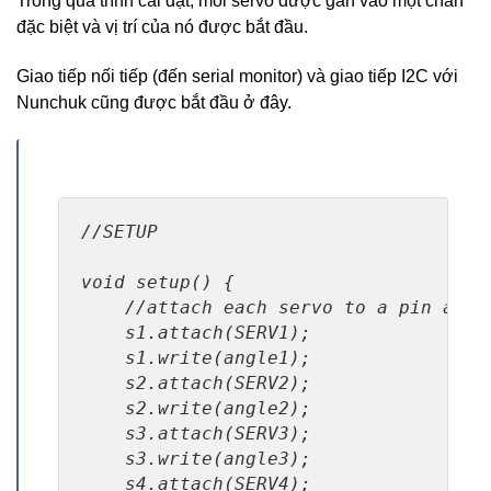
Trong quá trình cài đặt, mỗi servo được gắn vào một chân
đặc biệt và vị trí của nó được bắt đầu.
Giao tiếp nối tiếp (đến serial monitor) và giao tiếp I2C với
Nunchuk cũng được bắt đầu ở đây.
//SETUP

void setup() {

    //attach each servo to a pin and s
    s1.attach(SERV1);

    s1.write(angle1);

    s2.attach(SERV2);

    s2.write(angle2);

    s3.attach(SERV3);

    s3.write(angle3);

    s4.attach(SERV4);
