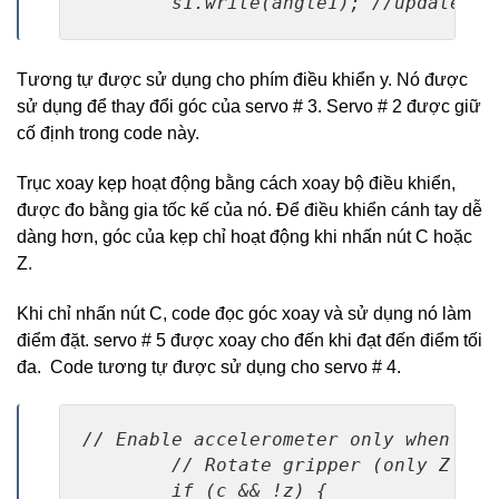
        s1.write(angle1); //update se
Tương tự được sử dụng cho phím điều khiển y. Nó được
sử dụng để thay đổi góc của servo # 3. Servo # 2 được giữ
cố định trong code này.
Trục xoay kẹp hoạt động bằng cách xoay bộ điều khiển,
được đo bằng gia tốc kế của nó. Để điều khiển cánh tay dễ
dàng hơn, góc của kẹp chỉ hoạt động khi nhấn nút C hoặc
Z.
Khi chỉ nhấn nút C, code đọc góc xoay và sử dụng nó làm
điểm đặt. servo # 5 được xoay cho đến khi đạt đến điểm tối
đa. Code tương tự được sử dụng cho servo # 4.
// Enable accelerometer only when the 
        // Rotate gripper (only Z butt
        if (c && !z) {
