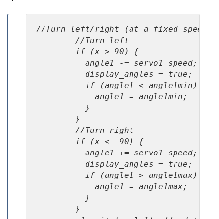
//Turn left/right (at a fixed speed)

        //Turn left

        if (x > 90) {

          angle1 -= servo1_speed;

          display_angles = true;

          if (angle1 < angle1min) {

            angle1 = angle1min;

          }

        }

        //Turn right

        if (x < -90) {

          angle1 += servo1_speed;

          display_angles = true;

          if (angle1 > angle1max) {

            angle1 = angle1max;

          }

        }
