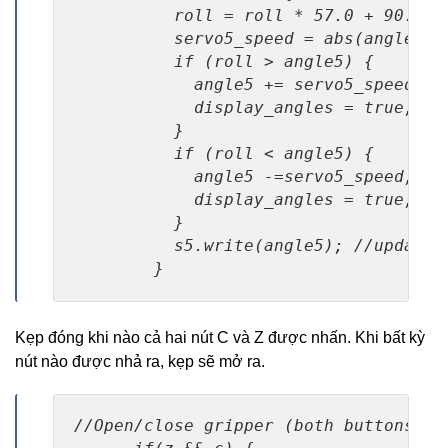
          roll = roll * 57.0 + 90.0; /
          servo5_speed = abs(angle5 -
          if (roll > angle5) {

            angle5 += servo5_speed;

            display_angles = true;

          }

          if (roll < angle5) {

            angle5 -=servo5_speed;

            display_angles = true;

          }

          s5.write(angle5); //update s
        }
Kẹp đóng khi nào cả hai nút C và Z được nhấn. Khi bất kỳ
nút nào được nhả ra, kẹp sẽ mở ra.
//Open/close gripper (both buttons pre