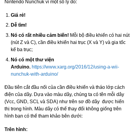
Nintendo Nunchuk vì một số lý do:
Giá rẻ!
Dễ tìm!
Nó có rất nhiều cảm biến!
Mỗi bộ điều khiển có hai nút
(nút Z và C), cần điều khiển hai trục (X và Y) và gia tốc
kế ba trục;
Nó có một thư viện
Arduino.
https://www.xarg.org/2016/12/using-a-wii-
nunchuk-with-arduino/
Đầu tiên cắt đầu nối của cần điều khiển và tháo lớp cách
điện của dây. Dựa vào màu dây, chúng ta có tên mỗi dây
(Vcc, GND, SCL và SDA) như trên sơ đồ dây được hiển
thị trong hình. Màu dây có thể thay đổi không giống trên
hình bạn có thể tham khảo bên dưới:
Trên hình: