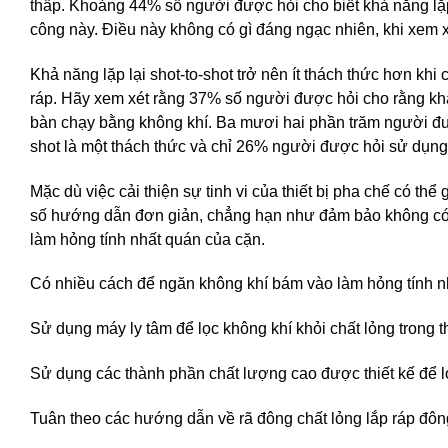
thấp. Khoảng 44% số người được hỏi cho biết khả năng lặp 
công này. Điều này không có gì đáng ngạc nhiên, khi xem x
Khả năng lặp lại shot-to-shot trở nên ít thách thức hơn khi
ráp. Hãy xem xét rằng 37% số người được hỏi cho rằng khả 
bàn chạy bằng không khí. Ba mươi hai phần trăm người đượ
shot là một thách thức và chỉ 26% người được hỏi sử dụng 
Mặc dù việc cải thiện sự tinh vi của thiết bị pha chế có thể 
số hướng dẫn đơn giản, chẳng hạn như đảm bảo không có k
làm hỏng tính nhất quán của cặn.
Có nhiều cách để ngăn không khí bám vào làm hỏng tính n
Sử dụng máy ly tâm để lọc không khí khỏi chất lỏng trong t
Sử dụng các thành phần chất lượng cao được thiết kế để lọ
Tuân theo các hướng dẫn về rã đông chất lỏng lắp ráp đôn