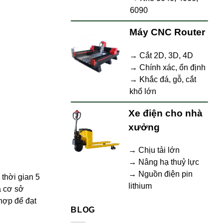
6090
Máy CNC Router
→ Cắt 2D, 3D, 4D
→ Chính xác, ổn định
→ Khắc đá, gỗ, cắt
khổ lớn
Xe điện cho nhà
xưởng
→ Chịu tải lớn
→ Nâng hạ thuỷ lực
→ Nguồn điện pin
thời gian 5
lithium
à cơ sở
 hợp để đạt
BLOG