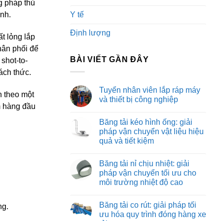
g pháp thủ
ành.
Y tế
Định lượng
ất lỏng lắp
hân phối để
BÀI VIẾT GẦN ĐÂY
shot-to-
ách thức.
Tuyển nhân viên lắp ráp máy
ân theo một
và thiết bị công nghiệp
m hàng đầu
Không
có
Băng tải kéo hình ống: giải
bình
luận
pháp vận chuyển vật liệu hiệu
ở
quả và tiết kiệm
Tuyển
nhân
Không
viên
có
lắp
Băng tải nỉ chịu nhiệt: giải
bình
ráp
luận
pháp vận chuyển tối ưu cho
máy
ở
và
môi trường nhiệt độ cao
Băng
thiết
tải
bị
Không
kéo
công
có
hình
Băng tải co rút: giải pháp tối
nghiệp
bình
ng.
ống:
luận
ưu hóa quy trình đóng hàng xe
giải
ở
pháp