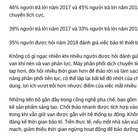
46% người trả lời năm 2017 và 45% người trả lời năm 2018 
chuyển tích cực.
39% người trả lời năm 2017 và 33% người trả lời năm 2018
35% người được hỏi năm 2018 đánh giá việc bảo trì thiết b
Không có gì ngạc nhiên khi nhiều người được hỏi đánh giá 
van khí nén và van phản lực. Máy phân phối dịch chuyển 
tạp hơn, đòi hỏi nhiều thời gian hơn để tháo rời và làm sạ
năng phân phối liên tục, có thể lặp lại bất kể độ nhớt của c
dụng, lợi ích vượt trội hơn nhược điểm của việc mất nhiều
Những tiến bộ gần đây trong công nghệ pha chế, bao gồm va
kế sản phẩm sáng tạo. Chốt tháo nhanh được tích hợp vào
trong khi vẫn giữ van được gắn với hệ thống tự động. Khôn
đáng kể thời gian bảo trì. Trên thực tế, nếu một nhà sản xuấ
mạch, giảm thiểu thời gian ngừng hoạt động để bảo dưỡng 