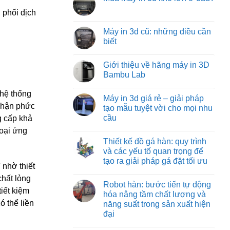
machine:
luận
tối
Không
ở
 phối dịch
giải
ưu
có
Các
pháp
từ
bình
loại
vận
việt
luận
Máy in 3d cũ: những điều cần
đồ
chuyển
machine
ở
gá
vật
biết
Mua
trên
liệu
máy
máy
hiệu
Không
in
phay:
quả
có
3d
Giới thiệu về hãng máy in 3D
công
nhất
bình
khổ
nghệ
cho
luận
Bambu Lab
lớn
gá
ở
công
ở
đặt
Máy
nghiệp
Không
đâu?
chuyên
in
nặng
có
 hệ thống
Máy in 3d giá rẻ – giải pháp
sâu
3d
và
bình
đảm
cũ:
 phận phức
nhẹ
luận
tạo mẫu tuyệt vời cho mọi nhu
bảo
những
ở
cầu
g cấp khả
từng
điều
Giới
đường
cần
thiệu
Không
loại ứng
cắt
biết
về
có
chuẩn
hãng
Thiết kế đồ gá hàn: quy trình
bình
xác
máy
luận
và các yếu tố quan trọng để
in
ở
3D
tạo ra giải pháp gá đặt tối ưu
Máy
Bambu
 nhờ thiết
in
Lab
Không
3d
chất lỏng
có
giá
Robot hàn: bước tiến tự động
bình
rẻ
iết kiệm
luận
hóa nâng tầm chất lượng và
–
ở
giải
ó thể liền
năng suất trong sản xuất hiện
Thiết
pháp
kế
đại
tạo
đồ
mẫu
gá
Không
tuyệt