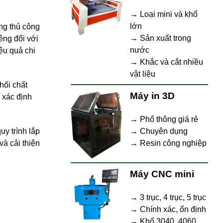
→ Loại mini và khổ
lớn
ng thủ công
→ Sản xuất trong
êng đối với
nước
ệu quả chi
→ Khắc và cắt nhiều
vật liệu
hối chất
Máy in 3D
 xác định
→ Phổ thông giá rẻ
→ Chuyên dụng
uy trình lắp
→ Resin công nghiệp
à cải thiện
Máy CNC mini
→ 3 trục, 4 trục, 5 trục
→ Chính xác, ổn định
→ Khổ 3040, 4060,