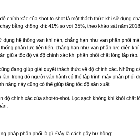
độ chính xác của shot-to-shot là một thách thức khi sử dụng ch
 chạy bằng không khí: 41% so với 35%, theo khảo sát năm 2018
 sử dụng hệ thống van khí nén, chẳng hạn như van phân phối mà
 thống phản lực tiên tiến, chẳng hạn như van phản lực điện khí
ản giữa tốc độ và độ chính xác khi phân phối chất lỏng lắp ráp.
ũng đang giúp giải quyết thách thức về độ chính xác. Những cải
ần, trong đó người vận hành có thể lập trình máy phân phối đ
nh năng này cũng có thể giúp tăng tốc độ sản xuất.
 độ chính xác của shot-to-shot. Lọc sạch không khí khỏi chất l
uán.
ương pháp phân phối là gì. Đây là cách gây hư hỏng: