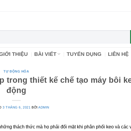
GIỚI THIỆU
BÀI VIẾT
TUYỂN DỤNG
LIÊN HỆ
TỰ ĐỘNG HÓA
 trong thiết kế chế tạo máy bôi k
động
ÀO
3 THÁNG 6, 2021
BỞI
ADMIN
ững thách thức mà họ phải đối mặt khi phân phối keo và các v