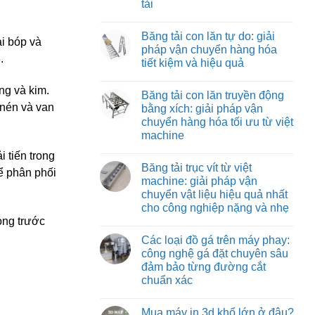
tải
Băng
vận
tải
chuyển
Không
nỉ
vật
có
chịu
Băng tải con lăn tự do: giải
liệu
bình
ai bóp và
nhiệt:
hiệu
luận
pháp vận chuyển hàng hóa
giải
ở
quả
.
pháp
tiết kiệm và hiệu quả
Băng
và
vận
tải
tiết
chuyển
Không
co
kiệm
tối
có
ng và kim.
rút:
Băng tải con lăn truyền động
ưu
bình
giải
cho
luận
 nén và van
bằng xích: giải pháp vận
pháp
ở
môi
tối
chuyển hàng hóa tối ưu từ việt
Băng
trường
ưu
tải
nhiệt
machine
hóa
con
độ
quy
lăn
Không
cao
 tiến trong
trình
tự
có
đóng
Băng tải trục vít từ việt
do:
bình
ể phân phối
hàng
giải
luận
machine: giải pháp vận
xe
ở
pháp
tải
chuyển vật liệu hiệu quả nhất
Băng
vận
tải
chuyển
cho công nghiệp nặng và nhẹ
con
hàng
ỏng trước
lăn
Không
hóa
truyền
có
tiết
Các loại đồ gá trên máy phay:
động
bình
kiệm
bằng
luận
và
công nghệ gá đặt chuyên sâu
ở
xích:
hiệu
đảm bảo từng đường cắt
Băng
giải
quả
tải
pháp
chuẩn xác
trục
vận
vít
Không
chuyển
từ
có
hàng
Mua máy in 3d khổ lớn ở đâu?
việt
bình
hóa