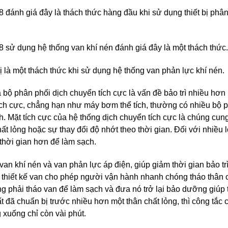
đánh giá đây là thách thức hàng đầu khi sử dụng thiết bị phân
 sử dụng hệ thống van khí nén đánh giá đây là một thách thức.
ị là một thách thức khi sử dụng hệ thống van phản lực khí nén.
bộ phân phối dịch chuyển tích cực là vấn đề bảo trì nhiều hơn
tích cực, chẳng hạn như máy bơm thể tích, thường có nhiều bộ
ch. Mặt tích cực của hệ thống dịch chuyển tích cực là chúng cun
hất lỏng hoặc sự thay đổi độ nhớt theo thời gian. Đối với nhiều 
 thời gian hơn để làm sạch.
n khí nén và van phản lực áp điện, giúp giảm thời gian bảo trì
 thiết kế van cho phép người vận hành nhanh chóng tháo thân 
g phải tháo van để làm sạch và đưa nó trở lại bảo dưỡng giúp t
t đã chuẩn bị trước nhiều hơn một thân chất lỏng, thì công tắc c
xuống chỉ còn vài phút.