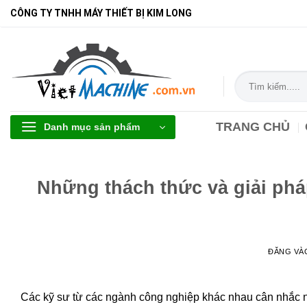
Bỏ
CÔNG TY TNHH MÁY THIẾT BỊ KIM LONG
qua
nội
dung
Tìm
kiếm:
TRANG CHỦ
Danh mục sản phẩm
Những thách thức và giải pháp
ĐĂNG V
Các kỹ sư từ các ngành công nghiệp khác nhau cân nhắc nh