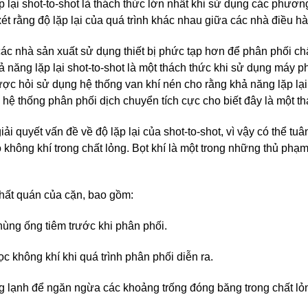
lại shot-to-shot là thách thức lớn nhất khi sử dụng các phươn
ét rằng độ lặp lại của quá trình khác nhau giữa các nhà điều h
 các nhà sản xuất sử dụng thiết bị phức tạp hơn để phân phối ch
năng lặp lại shot-to-shot là một thách thức khi sử dụng máy p
c hỏi sử dụng hệ thống van khí nén cho rằng khả năng lặp lại 
hệ thống phân phối dịch chuyển tích cực cho biết đây là một th
giải quyết vấn đề về độ lặp lại của shot-to-shot, vì vậy có thể tu
hông khí trong chất lỏng. Bọt khí là một trong những thủ phạ
hất quán của cặn, bao gồm:
hùng ống tiêm trước khi phân phối.
c không khí khi quá trình phân phối diễn ra.
g lạnh để ngăn ngừa các khoảng trống đóng băng trong chất lỏ