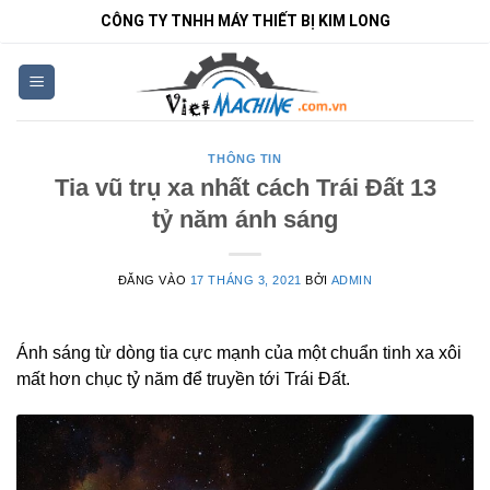
Bỏ
CÔNG TY TNHH MÁY THIẾT BỊ KIM LONG
qua
nội
dung
THÔNG TIN
Tia vũ trụ xa nhất cách Trái Đất 13
tỷ năm ánh sáng
ĐĂNG VÀO
17 THÁNG 3, 2021
BỞI
ADMIN
Ánh sáng từ dòng tia cực mạnh của một chuẩn tinh xa xôi
mất hơn chục tỷ năm để truyền tới Trái Đất.