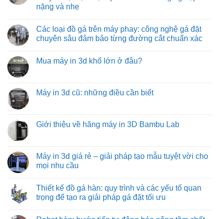
nhiệt
quy
tự
ở
nặng và nhẹ
độ
trình
do:
Băng
cao
đóng
giải
tải
Không
hàng
pháp
con
có
xe
vận
lăn
Các loại đồ gá trên máy phay: công nghệ gá đặt
bình
tải
chuyển
truyền
luận
chuyên sâu đảm bảo từng đường cắt chuẩn xác
hàng
động
ở
hóa
bằng
Băng
Không
tiết
xích:
tải
có
kiệm
giải
Mua máy in 3d khổ lớn ở đâu?
trục
bình
và
pháp
vít
luận
hiệu
vận
Không
từ
ở
quả
chuyển
có
việt
Các
hàng
bình
machine:
loại
hóa
luận
Máy in 3d cũ: những điều cần biết
giải
đồ
tối
ở
pháp
gá
ưu
Mua
Không
vận
trên
từ
máy
có
chuyển
máy
việt
in
bình
vật
phay:
machine
3d
luận
Giới thiệu về hãng máy in 3D Bambu Lab
liệu
công
khổ
ở
hiệu
nghệ
lớn
Máy
Không
quả
gá
ở
in
có
nhất
đặt
đâu?
3d
bình
cho
chuyên
cũ:
luận
Máy in 3d giá rẻ – giải pháp tạo mẫu tuyệt vời cho
công
sâu
những
ở
nghiệp
đảm
mọi nhu cầu
điều
Giới
nặng
bảo
cần
thiệu
và
từng
Không
biết
về
nhẹ
đường
có
hãng
Thiết kế đồ gá hàn: quy trình và các yếu tố quan
cắt
bình
máy
chuẩn
luận
trọng để tạo ra giải pháp gá đặt tối ưu
in
xác
ở
3D
Máy
Không
Bambu
in
có
Lab