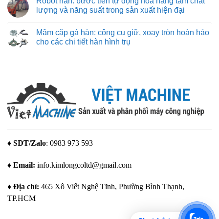
Robot hàn: bước tiến tự động hóa nâng tầm chất
3d
bình
giá
luận
lượng và năng suất trong sản xuất hiện đại
rẻ
ở
–
Thiết
Không
giải
kế
có
Mâm cặp gá hàn: công cụ giữ, xoay tròn hoàn hảo
pháp
đồ
bình
tạo
gá
luận
cho các chi tiết hàn hình trụ
mẫu
hàn:
ở
tuyệt
quy
Robot
Không
vời
trình
hàn:
có
cho
và
bước
bình
mọi
các
tiến
luận
nhu
yếu
tự
ở
cầu
tố
động
Mâm
quan
hóa
cặp
trọng
nâng
gá
để
tầm
hàn:
tạo
chất
công
ra
lượng
cụ
giải
và
giữ,
pháp
năng
xoay
gá
suất
tròn
đặt
trong
hoàn
♦ SĐT/Zalo
: 0983 973 593
tối
sản
hảo
ưu
xuất
cho
hiện
các
♦ Email:
info.kimlongcoltd@gmail.com
đại
chi
tiết
hàn
hình
♦ Địa chỉ:
465 Xô Viết Nghệ Tĩnh, Phường Bình Thạnh,
trụ
TP.HCM