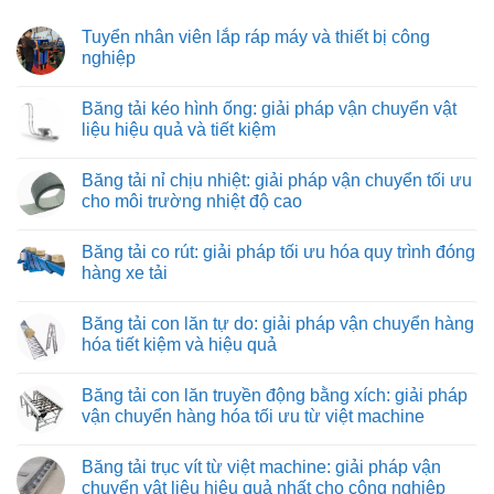
Tuyển nhân viên lắp ráp máy và thiết bị công
nghiệp
Không
có
Băng tải kéo hình ống: giải pháp vận chuyển vật
bình
luận
liệu hiệu quả và tiết kiệm
ở
Tuyển
Không
nhân
có
Băng tải nỉ chịu nhiệt: giải pháp vận chuyển tối ưu
viên
bình
lắp
luận
cho môi trường nhiệt độ cao
ráp
ở
máy
Băng
Không
và
tải
có
Băng tải co rút: giải pháp tối ưu hóa quy trình đóng
thiết
kéo
bình
bị
hình
luận
hàng xe tải
công
ống:
ở
nghiệp
giải
Băng
Không
pháp
tải
có
Băng tải con lăn tự do: giải pháp vận chuyển hàng
vận
nỉ
bình
chuyển
chịu
luận
hóa tiết kiệm và hiệu quả
vật
nhiệt:
ở
liệu
giải
Băng
Không
hiệu
pháp
tải
có
Băng tải con lăn truyền động bằng xích: giải pháp
quả
vận
co
bình
và
chuyển
rút:
luận
vận chuyển hàng hóa tối ưu từ việt machine
tiết
tối
giải
ở
kiệm
ưu
pháp
Băng
Không
cho
tối
tải
có
Băng tải trục vít từ việt machine: giải pháp vận
môi
ưu
con
bình
trường
hóa
lăn
luận
chuyển vật liệu hiệu quả nhất cho công nghiệp