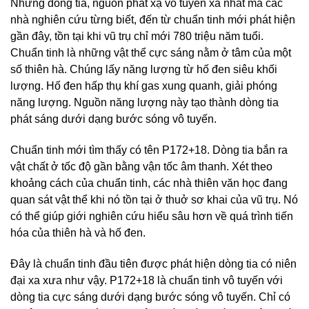
Những dòng tia, nguồn phát xạ vô tuyến xa nhất mà các
nhà nghiên cứu từng biết, đến từ chuẩn tinh mới phát hiện
gần đây, tồn tại khi vũ trụ chỉ mới 780 triệu năm tuổi.
Chuẩn tinh là những vật thể cực sáng nằm ở tâm của một
số thiên hà. Chúng lấy năng lượng từ hố đen siêu khối
lượng. Hố đen hấp thụ khí gas xung quanh, giải phóng
năng lượng. Nguồn năng lượng này tạo thành dòng tia
phát sáng dưới dạng bước sóng vô tuyến.
Chuẩn tinh mới tìm thấy có tên P172+18. Dòng tia bắn ra
vật chất ở tốc độ gần bằng vận tốc âm thanh. Xét theo
khoảng cách của chuẩn tinh, các nhà thiên văn học đang
quan sát vật thể khi nó tồn tại ở thuở sơ khai của vũ trụ. Nó
có thể giúp giới nghiên cứu hiểu sâu hơn về quá trình tiến
hóa của thiên hà và hố đen.
Đây là chuẩn tinh đầu tiên được phát hiện dòng tia có niên
đại xa xưa như vậy. P172+18 là chuẩn tinh vô tuyến với
dòng tia cực sáng dưới dạng bước sóng vô tuyến. Chỉ có