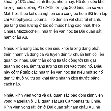
khoảng 10% chuẩn tinh thuộc nhóm này. Hố đen siêu khối
lượng nuôi dưỡng P172+18 lớn gấp 300 triệu lần so với
Mặt Trời, theo kết quả nghiên cứu công bố hôm 8/3 trên tạp
chí Astrophysical Journal. Hố đen ăn vật chất rất nhanh,
gia tăng khối lượng ở tốc độ thuộc hàng cao nhất, theo
Chiara Mazzucchelli, nhà thiên văn học tại Đài quan sát
nam châu Âu.
Nhiều khả năng các hố đen siêu khối lượng đang phát
triển nhanh và dòng tia vô tuyến đến từ chuẩn tinh có liên
quan tới nhau. Bản thân dòng tia tác động tới khí gas
quanh hố đen, làm tăng lượng khí rơi vào trong hố. Điều
này có thể giúp các nhà thiên văn học tìm hiểu một số hố
đen từ thuở vũ trụ sơ khai tăng nhanh kích thước bằng
cách nào.
Nhiều kính viễn vọng và đài quan sát, bao gồm kính viễn
vọng Magellan ở Đài quan sát Las Campanas tại Chile,
Kính viễn vọng rất lớn ở Đài quan sát nam châu Âu, hệ