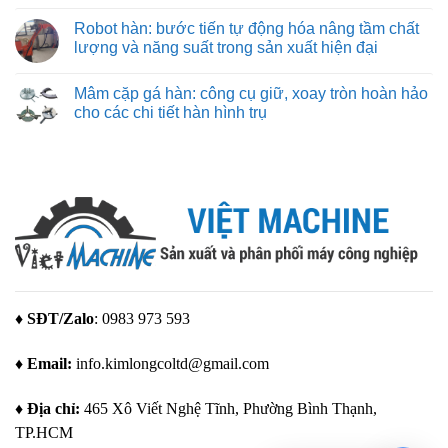
Máy
Không
Bambu
in
có
Lab
Robot hàn: bước tiến tự động hóa nâng tầm chất
3d
bình
giá
luận
lượng và năng suất trong sản xuất hiện đại
rẻ
ở
–
Thiết
Không
giải
kế
có
Mâm cặp gá hàn: công cụ giữ, xoay tròn hoàn hảo
pháp
đồ
bình
tạo
gá
luận
cho các chi tiết hàn hình trụ
mẫu
hàn:
ở
tuyệt
quy
Robot
Không
vời
trình
hàn:
có
cho
và
bước
bình
mọi
các
tiến
luận
nhu
yếu
tự
ở
cầu
tố
động
Mâm
quan
hóa
cặp
trọng
nâng
gá
để
tầm
hàn:
tạo
chất
công
ra
lượng
cụ
giải
và
giữ,
pháp
năng
xoay
gá
suất
tròn
đặt
trong
hoàn
♦ SĐT/Zalo
: 0983 973 593
tối
sản
hảo
ưu
xuất
cho
hiện
các
♦ Email:
info.kimlongcoltd@gmail.com
đại
chi
tiết
hàn
hình
♦ Địa chỉ:
465 Xô Viết Nghệ Tĩnh, Phường Bình Thạnh,
trụ
TP.HCM