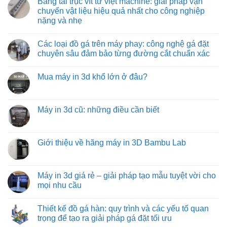
Băng tải trục vít từ việt machine: giải pháp vận
môi
ưu
con
bình
trường
hóa
lăn
luận
chuyển vật liệu hiệu quả nhất cho công nghiệp
nhiệt
quy
tự
ở
nặng và nhẹ
độ
trình
do:
Băng
cao
đóng
giải
tải
Không
hàng
pháp
con
có
xe
vận
lăn
Các loại đồ gá trên máy phay: công nghệ gá đặt
bình
tải
chuyển
truyền
luận
chuyên sâu đảm bảo từng đường cắt chuẩn xác
hàng
động
ở
hóa
bằng
Băng
Không
tiết
xích:
tải
có
kiệm
giải
Mua máy in 3d khổ lớn ở đâu?
trục
bình
và
pháp
vít
luận
hiệu
vận
Không
từ
ở
quả
chuyển
có
việt
Các
hàng
bình
machine:
loại
hóa
luận
Máy in 3d cũ: những điều cần biết
giải
đồ
tối
ở
pháp
gá
ưu
Mua
Không
vận
trên
từ
máy
có
chuyển
máy
việt
in
bình
vật
phay:
machine
3d
luận
Giới thiệu về hãng máy in 3D Bambu Lab
liệu
công
khổ
ở
hiệu
nghệ
lớn
Máy
Không
quả
gá
ở
in
có
nhất
đặt
đâu?
3d
bình
cho
chuyên
cũ:
luận
Máy in 3d giá rẻ – giải pháp tạo mẫu tuyệt vời cho
công
sâu
những
ở
nghiệp
đảm
mọi nhu cầu
điều
Giới
nặng
bảo
cần
thiệu
và
từng
Không
biết
về
nhẹ
đường
có
hãng
Thiết kế đồ gá hàn: quy trình và các yếu tố quan
cắt
bình
máy
chuẩn
luận
trọng để tạo ra giải pháp gá đặt tối ưu
in
xác
ở
3D