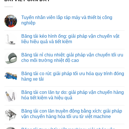
Tuyển nhân viên lắp ráp máy và thiết bị công
nghiệp
Không
có
Băng tải kéo hình ống: giải pháp vận chuyển vật
bình
luận
liệu hiệu quả và tiết kiệm
ở
Tuyển
Không
nhân
có
Băng tải nỉ chịu nhiệt: giải pháp vận chuyển tối ưu
viên
bình
lắp
luận
cho môi trường nhiệt độ cao
ráp
ở
máy
Băng
Không
và
tải
có
Băng tải co rút: giải pháp tối ưu hóa quy trình đóng
thiết
kéo
bình
bị
hình
luận
hàng xe tải
công
ống:
ở
nghiệp
giải
Băng
Không
pháp
tải
có
Băng tải con lăn tự do: giải pháp vận chuyển hàng
vận
nỉ
bình
chuyển
chịu
luận
hóa tiết kiệm và hiệu quả
vật
nhiệt:
ở
liệu
giải
Băng
Không
hiệu
pháp
tải
có
Băng tải con lăn truyền động bằng xích: giải pháp
quả
vận
co
bình
và
chuyển
rút:
luận
vận chuyển hàng hóa tối ưu từ việt machine
tiết
tối
giải
ở
kiệm
ưu
pháp
Băng
Không
cho
tối
tải
có