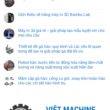
tối
ở
pháp
gá
ưu
Mua
Không
vận
trên
từ
máy
có
chuyển
máy
việt
in
bình
vật
phay:
machine
3d
luận
Giới thiệu về hãng máy in 3D Bambu Lab
liệu
công
khổ
ở
hiệu
nghệ
lớn
Máy
Không
quả
gá
ở
in
có
nhất
đặt
đâu?
3d
bình
cho
chuyên
cũ:
luận
Máy in 3d giá rẻ – giải pháp tạo mẫu tuyệt vời cho
công
sâu
những
ở
nghiệp
đảm
mọi nhu cầu
điều
Giới
nặng
bảo
cần
thiệu
và
từng
Không
biết
về
nhẹ
đường
có
hãng
Thiết kế đồ gá hàn: quy trình và các yếu tố quan
cắt
bình
máy
chuẩn
luận
trọng để tạo ra giải pháp gá đặt tối ưu
in
xác
ở
3D
Máy
Không
Bambu
in
có
Lab
Robot hàn: bước tiến tự động hóa nâng tầm chất
3d
bình
giá
luận
lượng và năng suất trong sản xuất hiện đại
rẻ
ở
–
Thiết
Không
giải
kế
có
Mâm cặp gá hàn: công cụ giữ, xoay tròn hoàn hảo
pháp
đồ
bình
tạo
gá
luận
cho các chi tiết hàn hình trụ
mẫu
hàn:
ở
tuyệt
quy
Robot
Không
vời
trình
hàn:
có
cho
và
bước
bình
mọi
các
tiến
luận
nhu
yếu
tự
ở
cầu
tố
động
Mâm
quan
hóa
cặp