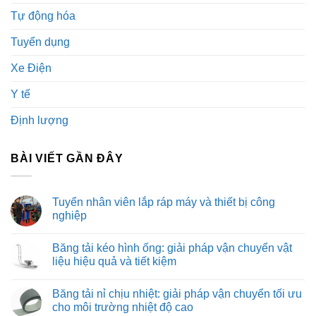
Tự động hóa
Tuyển dụng
Xe Điện
Y tế
Định lượng
BÀI VIẾT GẦN ĐÂY
Tuyển nhân viên lắp ráp máy và thiết bị công
nghiệp
Không
có
Băng tải kéo hình ống: giải pháp vận chuyển vật
bình
luận
liệu hiệu quả và tiết kiệm
ở
Tuyển
Không
nhân
có
Băng tải nỉ chịu nhiệt: giải pháp vận chuyển tối ưu
viên
bình
lắp
luận
cho môi trường nhiệt độ cao
ráp
ở