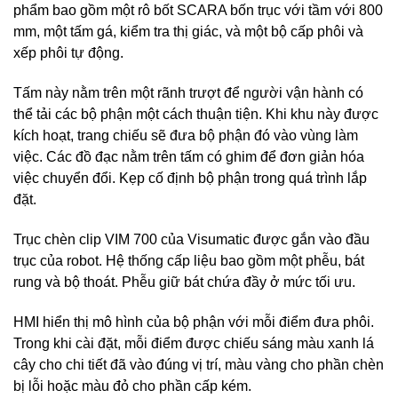
phẩm bao gồm một rô bốt SCARA bốn trục với tầm với 800
mm, một tấm gá, kiểm tra thị giác, và một bộ cấp phôi và
xếp phôi tự động.
Tấm này nằm trên một rãnh trượt để người vận hành có
thể tải các bộ phận một cách thuận tiện. Khi khu này được
kích hoạt, trang chiếu sẽ đưa bộ phận đó vào vùng làm
việc. Các đồ đạc nằm trên tấm có ghim để đơn giản hóa
việc chuyển đổi. Kẹp cố định bộ phận trong quá trình lắp
đặt.
Trục chèn clip VIM 700 của Visumatic được gắn vào đầu
trục của robot. Hệ thống cấp liệu bao gồm một phễu, bát
rung và bộ thoát. Phễu giữ bát chứa đầy ở mức tối ưu.
HMI hiển thị mô hình của bộ phận với mỗi điểm đưa phôi.
Trong khi cài đặt, mỗi điểm được chiếu sáng màu xanh lá
cây cho chi tiết đã vào đúng vị trí, màu vàng cho phần chèn
bị lỗi hoặc màu đỏ cho phần cấp kém.