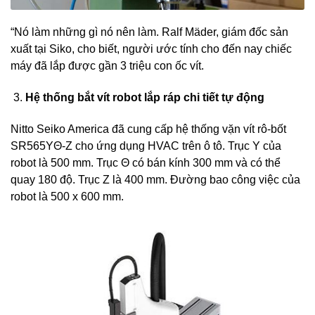
“Nó làm những gì nó nên làm. Ralf Mäder, giám đốc sản
xuất tại Siko, cho biết, người ước tính cho đến nay chiếc
máy đã lắp được gần 3 triệu con ốc vít.
Hệ thống bắt vít robot lắp ráp chi tiết tự động
Nitto Seiko America đã cung cấp hệ thống vặn vít rô-bốt
SR565YΘ-Z cho ứng dụng HVAC trên ô tô. Trục Y của
robot là 500 mm. Trục Θ có bán kính 300 mm và có thể
quay 180 độ. Trục Z là 400 mm. Đường bao công việc của
robot là 500 x 600 mm.