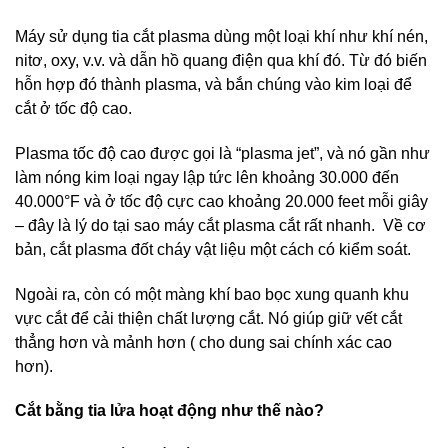
Máy sử dụng tia cắt plasma dùng một loại khí như khí nén,
nitơ, oxy, v.v. và dẫn hồ quang điện qua khí đó. Từ đó biến
hỗn hợp đó thành plasma, và bắn chúng vào kim loại để
cắt ở tốc độ cao.
Plasma tốc độ cao được gọi là “plasma jet”, và nó gần như
làm nóng kim loại ngay lập tức lên khoảng 30.000 đến
40.000°F và ở tốc độ cực cao khoảng 20.000 feet mỗi giây
– đây là lý do tại sao máy cắt plasma cắt rất nhanh. Về cơ
bản, cắt plasma đốt cháy vật liệu một cách có kiểm soát.
Ngoài ra, còn có một màng khí bao bọc xung quanh khu
vực cắt để cải thiện chất lượng cắt. Nó giúp giữ vết cắt
thẳng hơn và mảnh hơn ( cho dung sai chính xác cao
hơn).
Cắt bằng tia lửa hoạt động như thế nào?