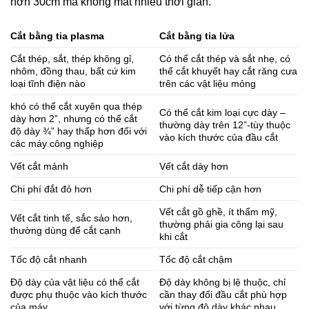
hơn 30cm mà không mất nhiều thời gian.
Cắt bằng tia plasma
Cắt bằng tia lửa
Cắt thép, sắt, thép không gỉ,
Có thể cắt thép và sắt nhẹ, có
nhôm, đồng thau, bất cứ kim
thể cắt khuyết hay cắt răng cưa
loại tĩnh điện nào
trên các vật liệu mỏng
khó có thể cắt xuyên qua thép
Có thể cắt kim loại cực dày –
dày hơn 2”, nhưng có thể cắt
thường dày trên 12”-tùy thuộc
độ dày ¾” hay thấp hơn đối với
vào kích thước của đầu cắt
các máy công nghiệp
Vết cắt mảnh
Vết cắt dày hơn
Chi phí đắt đỏ hơn
Chi phí dễ tiếp cận hơn
Vết cắt gồ ghề, ít thẩm mỹ,
Vết cắt tinh tế, sắc sảo hơn,
thường phải gia công lại sau
thường dùng để cắt cạnh
khi cắt
Tốc độ cắt nhanh
Tốc độ cắt chậm
Độ dày của vật liệu có thể cắt
Độ dày không bị lệ thuộc, chỉ
được phụ thuộc vào kích thước
cần thay đổi đầu cắt phù hợp
của máy
với từng độ dày khác nhau