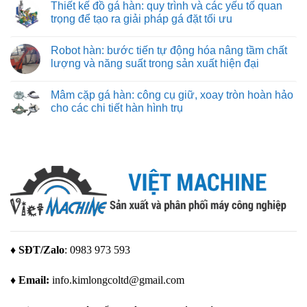
hãng
Thiết kế đồ gá hàn: quy trình và các yếu tố quan
cắt
bình
máy
chuẩn
luận
trọng để tạo ra giải pháp gá đặt tối ưu
in
xác
ở
3D
Máy
Không
Bambu
in
có
Lab
Robot hàn: bước tiến tự động hóa nâng tầm chất
3d
bình
giá
luận
lượng và năng suất trong sản xuất hiện đại
rẻ
ở
–
Thiết
Không
giải
kế
có
Mâm cặp gá hàn: công cụ giữ, xoay tròn hoàn hảo
pháp
đồ
bình
tạo
gá
luận
cho các chi tiết hàn hình trụ
mẫu
hàn:
ở
tuyệt
quy
Robot
Không
vời
trình
hàn:
có
cho
và
bước
bình
mọi
các
tiến
luận
nhu
yếu
tự
ở
cầu
tố
động
Mâm
quan
hóa
cặp
trọng
nâng
gá
để
tầm
hàn:
tạo
chất
công
ra
lượng
cụ
giải
và
giữ,
pháp
năng
xoay
gá
suất
tròn
đặt
trong
hoàn
♦ SĐT/Zalo
: 0983 973 593
tối
sản
hảo
ưu
xuất
cho
hiện
các
♦ Email:
info.kimlongcoltd@gmail.com
đại
chi
tiết
hàn