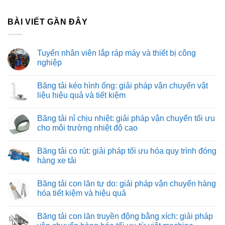
BÀI VIẾT GẦN ĐÂY
Tuyển nhân viên lắp ráp máy và thiết bị công
nghiệp
Không
có
Băng tải kéo hình ống: giải pháp vận chuyển vật
bình
luận
liệu hiệu quả và tiết kiệm
ở
Tuyển
Không
nhân
có
Băng tải nỉ chịu nhiệt: giải pháp vận chuyển tối ưu
viên
bình
lắp
luận
cho môi trường nhiệt độ cao
ráp
ở
máy
Băng
Không
và
tải
có
Băng tải co rút: giải pháp tối ưu hóa quy trình đóng
thiết
kéo
bình
bị
hình
luận
hàng xe tải
công
ống:
ở
nghiệp
giải
Băng
Không
pháp
tải
có
Băng tải con lăn tự do: giải pháp vận chuyển hàng
vận
nỉ
bình
chuyển
chịu
luận
hóa tiết kiệm và hiệu quả
vật
nhiệt:
ở
liệu
giải
Băng
Không
hiệu
pháp
tải
có
Băng tải con lăn truyền động bằng xích: giải pháp
quả
vận
co
bình
và
chuyển
rút:
luận