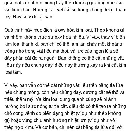
qua một lớp nhôm mỏng hay thép không gỉ, cũng như các
vật liệu khác. Nhưng các vết cắt sẽ trông không được thẩm
mỹ. Đây là lý do tại sao:
Quá trình này mục đích là oxy hóa kim loại. Thép không gỉ
và nhôm không thực sự oxy hóa nhiều. Vì vậy, thay vì biến
kim loại thành xỉ, bạn chỉ có thể làm tan chảy một khoảng
trống nhỏ trong vật liệu mà thôi, và lực của ngọn lửa sẽ
đẩy phần cắt đó ra ngoài. Bạn không có thể cắt những vật
liệu này nếu chúng dày, điều này thường xảy ra khi cắt kim
loại tấm.
Vì vậy, bạn vẫn có thể cắt những vật liệu trên bằng tia lửa
nếu chúng mỏng, còn nếu chúng dày, đường cắt sẽ thô và
thiếu thẩm mỹ. Và kim loại xung quanh cũng sẽ bị ảnh
hưởng bởi sức nóng từ tia cắt, điều đó có thể tạo ra những
chỗ cong vênh do biến dạng nhiệt (ví dụ như thép không
gỉ) hoặc vùng chịu ảnh hưởng nhiệt lớn (ví dụ như với
thép hợp kim). Về cơ bản, chỉ nên cắt bằng tia lửa đối với