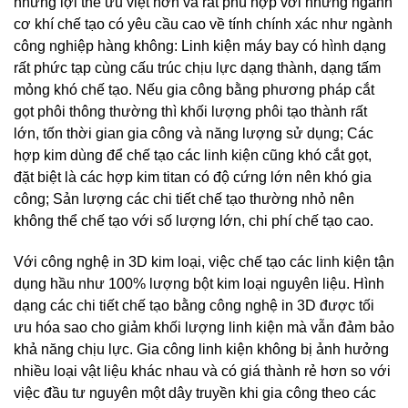
những lợi thế ưu việt hơn và rất phù hợp với những ngành
cơ khí chế tạo có yêu cầu cao về tính chính xác như ngành
công nghiệp hàng không: Linh kiện máy bay có hình dạng
rất phức tạp cùng cấu trúc chịu lực dạng thành, dạng tấm
mỏng khó chế tạo. Nếu gia công bằng phương pháp cắt
gọt phôi thông thường thì khối lượng phôi tạo thành rất
lớn, tốn thời gian gia công và năng lượng sử dụng; Các
hợp kim dùng để chế tạo các linh kiện cũng khó cắt gọt,
đặt biệt là các hợp kim titan có độ cứng lớn nên khó gia
công; Sản lượng các chi tiết chế tạo thường nhỏ nên
không thể chế tạo với số lượng lớn, chi phí chế tạo cao.
Với công nghệ in 3D kim loại, việc chế tạo các linh kiện tận
dụng hầu như 100% lượng bột kim loại nguyên liệu. Hình
dạng các chi tiết chế tạo bằng công nghệ in 3D được tối
ưu hóa sao cho giảm khối lượng linh kiện mà vẫn đảm bảo
khả năng chịu lực. Gia công linh kiện không bị ảnh hưởng
nhiều loại vật liệu khác nhau và có giá thành rẻ hơn so với
việc đầu tư nguyên một dây truyền khi gia công theo các