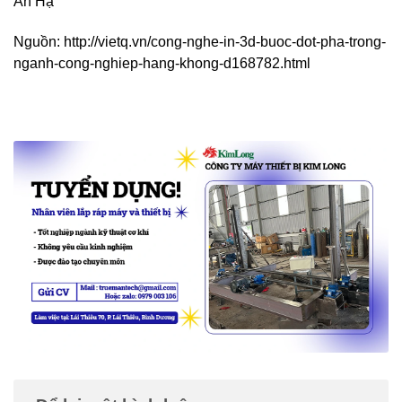
An Hạ
Nguồn: http://vietq.vn/cong-nghe-in-3d-buoc-dot-pha-trong-
nganh-cong-nghiep-hang-khong-d168782.html