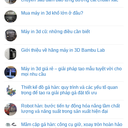
hàng
động
ở
hóa
bằng
Băng
Không
tiết
xích:
tải
có
kiệm
giải
Mua máy in 3d khổ lớn ở đâu?
trục
bình
và
pháp
vít
luận
hiệu
vận
Không
từ
ở
quả
chuyển
có
việt
Các
hàng
bình
machine:
loại
hóa
luận
Máy in 3d cũ: những điều cần biết
giải
đồ
tối
ở
pháp
gá
ưu
Mua
Không
vận
trên
từ
máy
có
chuyển
máy
việt
in
bình
vật
phay:
machine
3d
luận
Giới thiệu về hãng máy in 3D Bambu Lab
liệu
công
khổ
ở
hiệu
nghệ
lớn
Máy
Không
quả
gá
ở
in
có
nhất
đặt
đâu?
3d
bình
cho
chuyên
cũ:
luận
Máy in 3d giá rẻ – giải pháp tạo mẫu tuyệt vời cho
công
sâu
những
ở
nghiệp
đảm
mọi nhu cầu
điều
Giới
nặng
bảo
cần
thiệu
và
từng
Không
biết
về
nhẹ
đường
có
hãng
Thiết kế đồ gá hàn: quy trình và các yếu tố quan
cắt
bình
máy
chuẩn
luận
trọng để tạo ra giải pháp gá đặt tối ưu
in
xác
ở
3D
Máy
Không
Bambu
in
có
Lab
Robot hàn: bước tiến tự động hóa nâng tầm chất
3d
bình
giá
luận
lượng và năng suất trong sản xuất hiện đại
rẻ
ở
–
Thiết
Không
giải
kế
có
Mâm cặp gá hàn: công cụ giữ, xoay tròn hoàn hảo
pháp
đồ
bình