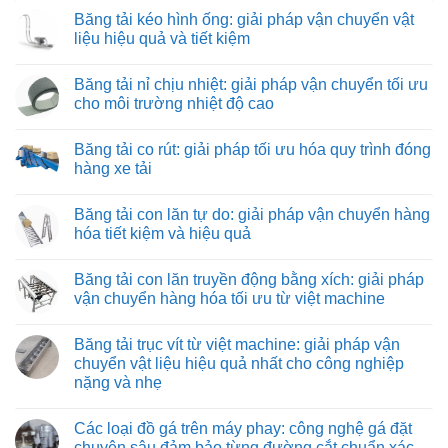
có
Băng tải kéo hình ống: giải pháp vận chuyển vật
bình
luận
liệu hiệu quả và tiết kiệm
ở
Tuyển
Không
nhân
có
Băng tải nỉ chịu nhiệt: giải pháp vận chuyển tối ưu
viên
bình
lắp
luận
cho môi trường nhiệt độ cao
ráp
ở
máy
Băng
Không
và
tải
có
Băng tải co rút: giải pháp tối ưu hóa quy trình đóng
thiết
kéo
bình
bị
hình
luận
hàng xe tải
công
ống:
ở
nghiệp
giải
Băng
Không
pháp
tải
có
Băng tải con lăn tự do: giải pháp vận chuyển hàng
vận
nỉ
bình
chuyển
chịu
luận
hóa tiết kiệm và hiệu quả
vật
nhiệt:
ở
liệu
giải
Băng
Không
hiệu
pháp
tải
có
Băng tải con lăn truyền động bằng xích: giải pháp
quả
vận
co
bình
và
chuyển
rút:
luận
vận chuyển hàng hóa tối ưu từ việt machine
tiết
tối
giải
ở
kiệm
ưu
pháp
Băng
Không
cho
tối
tải
có
Băng tải trục vít từ việt machine: giải pháp vận
môi
ưu
con
bình
trường
hóa
lăn
luận
chuyển vật liệu hiệu quả nhất cho công nghiệp
nhiệt
quy
tự
ở
nặng và nhẹ
độ
trình
do:
Băng
cao
đóng
giải
tải
Không
hàng
pháp
con
có
xe
vận
lăn
Các loại đồ gá trên máy phay: công nghệ gá đặt
bình
tải
chuyển
truyền
luận
chuyên sâu đảm bảo từng đường cắt chuẩn xác