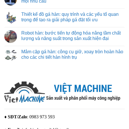
mọi nhu cầu
điều
Giới
nặng
bảo
cần
thiệu
và
từng
Không
biết
về
nhẹ
đường
có
hãng
Thiết kế đồ gá hàn: quy trình và các yếu tố quan
cắt
bình
máy
chuẩn
luận
trọng để tạo ra giải pháp gá đặt tối ưu
in
xác
ở
3D
Máy
Không
Bambu
in
có
Lab
Robot hàn: bước tiến tự động hóa nâng tầm chất
3d
bình
giá
luận
lượng và năng suất trong sản xuất hiện đại
rẻ
ở
–
Thiết
Không
giải
kế
có
Mâm cặp gá hàn: công cụ giữ, xoay tròn hoàn hảo
pháp
đồ
bình
tạo
gá
luận
cho các chi tiết hàn hình trụ
mẫu
hàn:
ở
tuyệt
quy
Robot
Không
vời
trình
hàn:
có
cho
và
bước
bình
mọi
các
tiến
luận
nhu
yếu
tự
ở
cầu
tố
động
Mâm
quan
hóa
cặp
trọng
nâng
gá
để
tầm
hàn:
tạo
chất
công
ra
lượng
cụ
giải
và
giữ,
pháp
năng
xoay
gá
suất
tròn
đặt
trong
hoàn
♦ SĐT/Zalo
: 0983 973 593
tối
sản
hảo
ưu
xuất
cho
hiện
các