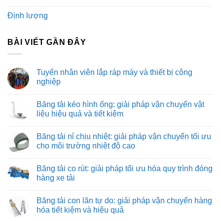
Định lượng
BÀI VIẾT GẦN ĐÂY
Tuyển nhân viên lắp ráp máy và thiết bị công
nghiệp
Không
có
Băng tải kéo hình ống: giải pháp vận chuyển vật
bình
luận
liệu hiệu quả và tiết kiệm
ở
Tuyển
Không
nhân
có
Băng tải nỉ chịu nhiệt: giải pháp vận chuyển tối ưu
viên
bình
lắp
luận
cho môi trường nhiệt độ cao
ráp
ở
máy
Băng
Không
và
tải
có
Băng tải co rút: giải pháp tối ưu hóa quy trình đóng
thiết
kéo
bình
bị
hình
luận
hàng xe tải
công
ống:
ở
nghiệp
giải
Băng
Không
pháp
tải
có
Băng tải con lăn tự do: giải pháp vận chuyển hàng
vận
nỉ
bình
chuyển
chịu
luận
hóa tiết kiệm và hiệu quả
vật
nhiệt:
ở
liệu
giải
Băng
Không