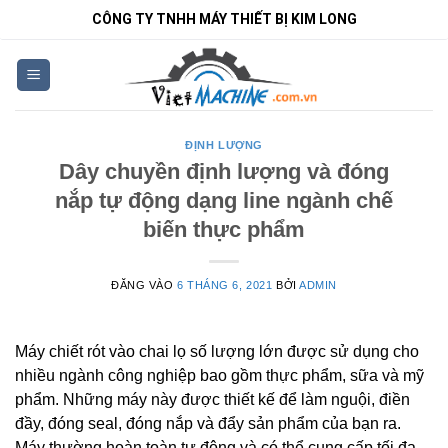
Bỏ
CÔNG TY TNHH MÁY THIẾT BỊ KIM LONG
qua
nội
dung
ĐỊNH LƯỢNG
Dây chuyền định lượng và đóng
nắp tự động dạng line ngành chế
biến thực phẩm
ĐĂNG VÀO
6 THÁNG 6, 2021
BỞI
ADMIN
Máy chiết rót vào chai lọ số lượng lớn được sử dụng cho
nhiều ngành công nghiệp bao gồm thực phẩm, sữa và mỹ
phẩm. Những máy này được thiết kế để làm nguội, điền
đầy, đóng seal, đóng nắp và đẩy sản phẩm của bạn ra.
Máy thường hoàn toàn tự động và có thể cung cấp tối đa