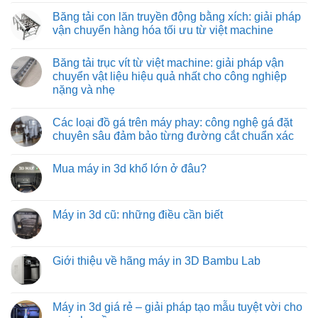
hiệu
pháp
tải
có
Băng tải con lăn truyền động bằng xích: giải pháp
quả
vận
co
bình
và
chuyển
rút:
luận
vận chuyển hàng hóa tối ưu từ việt machine
tiết
tối
giải
ở
kiệm
ưu
pháp
Băng
Không
cho
tối
tải
có
Băng tải trục vít từ việt machine: giải pháp vận
môi
ưu
con
bình
trường
hóa
lăn
luận
chuyển vật liệu hiệu quả nhất cho công nghiệp
nhiệt
quy
tự
ở
nặng và nhẹ
độ
trình
do:
Băng
cao
đóng
giải
tải
Không
hàng
pháp
con
có
xe
vận
lăn
Các loại đồ gá trên máy phay: công nghệ gá đặt
bình
tải
chuyển
truyền
luận
chuyên sâu đảm bảo từng đường cắt chuẩn xác
hàng
động
ở
hóa
bằng
Băng
Không
tiết
xích:
tải
có
kiệm
giải
Mua máy in 3d khổ lớn ở đâu?
trục
bình
và
pháp
vít
luận
hiệu
vận
Không
từ
ở
quả
chuyển
có
việt
Các
hàng
bình
machine:
loại
hóa
luận
Máy in 3d cũ: những điều cần biết
giải
đồ
tối
ở
pháp
gá
ưu
Mua
Không
vận
trên
từ
máy
có
chuyển
máy
việt
in
bình
vật
phay:
machine
3d
luận
Giới thiệu về hãng máy in 3D Bambu Lab
liệu
công
khổ
ở
hiệu
nghệ
lớn
Máy
Không
quả
gá
ở
in
có
nhất
đặt
đâu?
3d
bình
cho
chuyên
cũ:
luận
Máy in 3d giá rẻ – giải pháp tạo mẫu tuyệt vời cho
công
sâu
những
ở
nghiệp
đảm