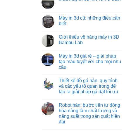
machine:
luận
tối
Không
ở
giải
ưu
có
Các
pháp
từ
bình
loại
vận
việt
luận
Máy in 3d cũ: những điều cần
đồ
chuyển
machine
ở
gá
vật
biết
Mua
trên
liệu
máy
máy
hiệu
Không
in
phay:
quả
có
3d
Giới thiệu về hãng máy in 3D
công
nhất
bình
khổ
nghệ
cho
luận
Bambu Lab
lớn
gá
ở
công
ở
đặt
Máy
nghiệp
Không
đâu?
chuyên
in
nặng
có
Máy in 3d giá rẻ – giải pháp
sâu
3d
và
bình
đảm
cũ:
nhẹ
luận
tạo mẫu tuyệt vời cho mọi nhu
bảo
những
ở
cầu
từng
điều
Giới
đường
cần
thiệu
Không
cắt
biết
về
có
chuẩn
hãng
Thiết kế đồ gá hàn: quy trình
bình
xác
máy
luận
và các yếu tố quan trọng để
in
ở
3D
tạo ra giải pháp gá đặt tối ưu
Máy
Bambu
in
Lab
Không
3d
có
giá
Robot hàn: bước tiến tự động
bình
rẻ
luận
hóa nâng tầm chất lượng và
–
ở
giải
năng suất trong sản xuất hiện
Thiết
pháp
kế
đại
tạo
đồ
mẫu
gá
Không
tuyệt