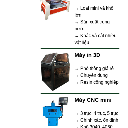
→ Loại mini và khổ
lớn
→ Sản xuất trong
nước
→ Khắc và cắt nhiều
vật liệu
Máy in 3D
→ Phổ thông giá rẻ
→ Chuyên dụng
→ Resin công nghiệp
Máy CNC mini
→ 3 trục, 4 trục, 5 trục
→ Chính xác, ổn định
→ Khổ 3040, 4060,