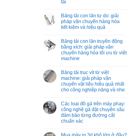
tải
Băng
vận
tải
chuyển
Không
nỉ
vật
có
chịu
Băng tải con lăn tự do: giải
liệu
bình
nhiệt:
hiệu
luận
pháp vận chuyển hàng hóa
giải
ở
quả
pháp
tiết kiệm và hiệu quả
Băng
và
vận
tải
tiết
chuyển
Không
co
kiệm
tối
có
rút:
Băng tải con lăn truyền động
ưu
bình
giải
cho
luận
bằng xích: giải pháp vận
pháp
ở
môi
tối
chuyển hàng hóa tối ưu từ việt
Băng
trường
ưu
tải
nhiệt
machine
hóa
con
độ
quy
lăn
Không
cao
trình
tự
có
đóng
Băng tải trục vít từ việt
do:
bình
hàng
giải
luận
machine: giải pháp vận
xe
ở
pháp
tải
chuyển vật liệu hiệu quả nhất
Băng
vận
tải
chuyển
cho công nghiệp nặng và nhẹ
con
hàng
lăn
Không
hóa
truyền
có
tiết
Các loại đồ gá trên máy phay:
động
bình
kiệm
bằng
luận
và
công nghệ gá đặt chuyên sâu
ở
xích:
hiệu
đảm bảo từng đường cắt
Băng
giải
quả
tải
pháp
chuẩn xác
trục
vận
vít
Không
chuyển
từ
có
hàng
Mua máy in 3d khổ lớn ở đâu?
việt
bình
hóa