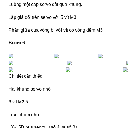
Luồng một cáp servo dài qua khung.
Lắp giá đỡ trên servo với 5 vít M3
Phần giữa của vòng bi với vít có vòng đệm M3
Bước 6:
Chi tiết cần thiết:
Hai khung servo nhỏ
6 vít M2.5
Trục nhôm nhỏ
LX-15D bus servo （số 4 và số 3）