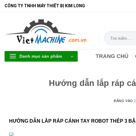
Bỏ
CÔNG TY TNHH MÁY THIẾT BỊ KIM LONG
qua
nội
dung
Tìm
kiếm:
TRANG CHỦ
Danh mục sản phẩm
Hướng dẫn lắp ráp cá
ĐĂNG VÀO
2
HƯỚNG DẪN LẮP RÁP CÁNH TAY ROBOT THÉP 3 BẬ