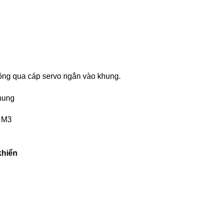
hông qua cáp servo ngắn vào khung.
khung
n M3
khiển