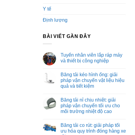
Y tế
Định lượng
BÀI VIẾT GẦN ĐÂY
Tuyển nhân viên lắp ráp máy
và thiết bị công nghiệp
Không
có
Băng tải kéo hình ống: giải
bình
luận
pháp vận chuyển vật liệu hiệu
ở
quả và tiết kiệm
Tuyển
nhân
Không
viên
có
lắp
Băng tải nỉ chịu nhiệt: giải
bình
ráp
luận
pháp vận chuyển tối ưu cho
máy
ở
và
môi trường nhiệt độ cao
Băng
thiết
tải
bị
Không
kéo
công
có
hình
Băng tải co rút: giải pháp tối
nghiệp
bình
ống:
luận
ưu hóa quy trình đóng hàng xe
giải
ở
pháp