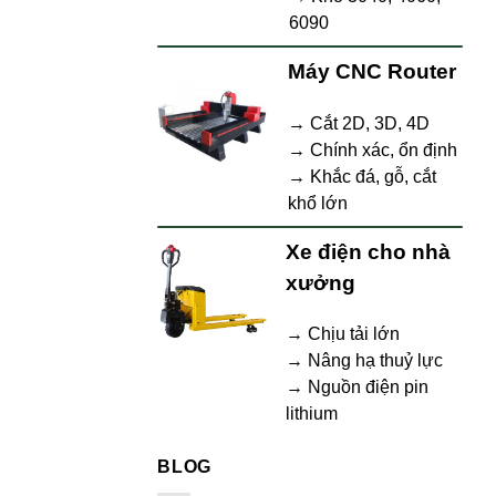
6090
Máy CNC Router
→ Cắt 2D, 3D, 4D
→ Chính xác, ổn định
→ Khắc đá, gỗ, cắt
khổ lớn
Xe điện cho nhà
xưởng
→ Chịu tải lớn
→ Nâng hạ thuỷ lực
→ Nguồn điện pin
lithium
BLOG